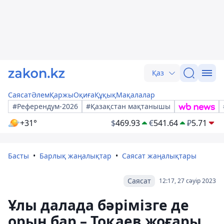
Қаз
Саясат
Әлем
Қаржы
Оқиға
Құқық
Мақалалар
#Референдум-2026
#Қазақстан мақтанышы
+31°
$
469.93
€
541.64
₽
5.71
Басты
Барлық жаңалықтар
Саясат жаңалықтары
Саясат
12:17, 27 сәуір 2023
Ұлы далада бәрімізге де
орын бар – Тоқаев жоғары