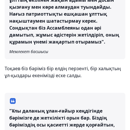
ұлттың өкілінен жақын адамы мен досын
қызғану мен көре алмаудан туындайды.
Нағыз патриоттықты ешқашан ұлттық
нақыштаумен шатастырмау керек.
Сондықтан біз Ассамблеяны одан әрі
дамытып, жұмыс әдістерін жетілдіріп, оның
құрамын үнемі жаңартып отырамыз".
Мемлекет басшысы
Тоқаев біз бәріміз бір елдің перзенті, бір халықтың
ұл-қыздары екенімізді еске салды.
"Ұлы даланың ұлан-ғайыр кеңдігінде
бәрімізге де жеткілікті орын бар. Біздің
бәріміздің осы қасиетті жерде қорғайтын,