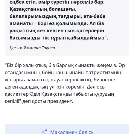
еңбек етіп, өмір сүретін нәрсеміз бар.
Қазақстанның болашағы,
балаларымыздың тағдыры, ата-баба
аманаты – бәрі өз қолымызда. Ал біз
уақыттың кез келген сын-қатерлерін
басымызды тік тұрып қабылдаймыз".
Қасым-Жомарт Тоқаев
"Біз бір халықпыз, біз барлық сынақты жеңеміз. Әр
отандасымның бойынан шынайы патриотизмнің,
жоғары азаматтық жауапкершіліктің, бизнеске
деген адалдықтың үлгісін көремін. Дәл осы
қасиеттер Әділ Қазақстанды табысты құрудың
кепілі!" деп қосты президент.
Мақаламен бөлісу