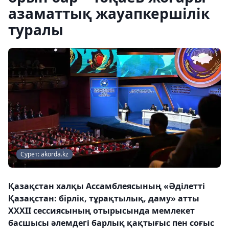
азаматтық жауапкершілік
туралы
Сурет: akorda.kz
Қазақстан халқы Ассамблеясының «Әділетті
Қазақстан: бірлік, тұрақтылық, даму» атты
ХХХІІ сессиясының отырысында мемлекет
басшысы әлемдегі барлық қақтығыс пен соғыс