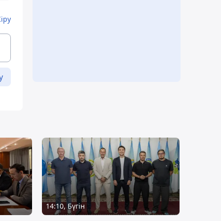
Кіру
у
14:10, Бүгін