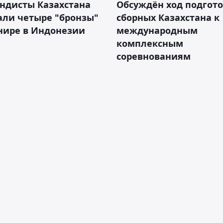
ндисты Казахстана
Обсуждён ход подгот
али четыре "бронзы"
сборных Казахстана к
нире в Индонезии
международным
комплексным
соревнованиям