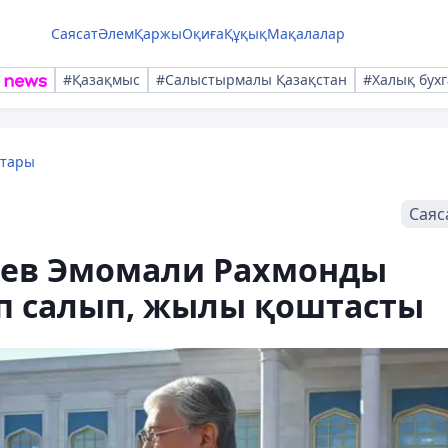
Саясат
Әлем
Қаржы
Оқиға
Құқық
Мақалалар
#Қазақмыс
#Салыстырмалы Қазақстан
#Халық бухг
қтары
Саяс
аев Эмомали Рахмонды
п салып, жылы қоштасты