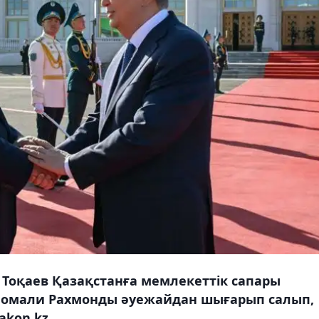
оқаев Қазақстанға мемлекеттік сапары
Эмомали Рахмонды әуежайдан шығарып салып,
kon.kz.