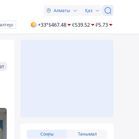
Алматы
Қаз
+33°
$
467.48
€
539.52
₽
5.73
алтері
ат
Соңғы
Танымал