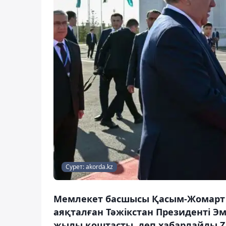
Сурет: akorda.kz
Мемлекет басшысы Қасым-Жомарт Т
аяқталған Тәжікстан Президенті 
жылы қоштасты, деп хабарлайды Za