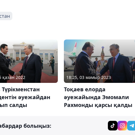
стан
18:25, 03 мамыр 2023
5 қазан 2022
Тоқаев елорда
 Түрікменстан
әуежайында Эмомали
дентін әуежайдан
Рахмонды қарсы қалды
ып салды
абардар болыңыз: