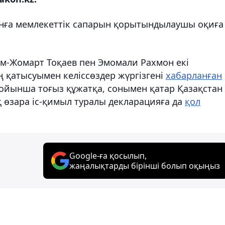
танға мемлекеттік сапарын қорытындылаушы оқиға
ым-Жомарт Тоқаев пен Эмомали Рахмон екі
 қатысуымен келіссөздер жүргізгені
хабарланған
ойынша тоғыз құжатқа, сонымен қатар Қазақстан
 өзара іс-қимыл туралы декларацияға да
қол
Google-ға қосылып,
жаңалықтарды бірінші болып оқыңыз