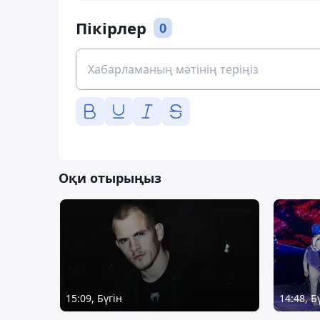
Пікірлер
0
Оқи отырыңыз
15:09, Бүгін
14:48, Б