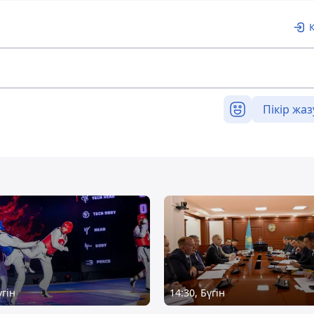
Пікір жаз
үгін
14:30, Бүгін