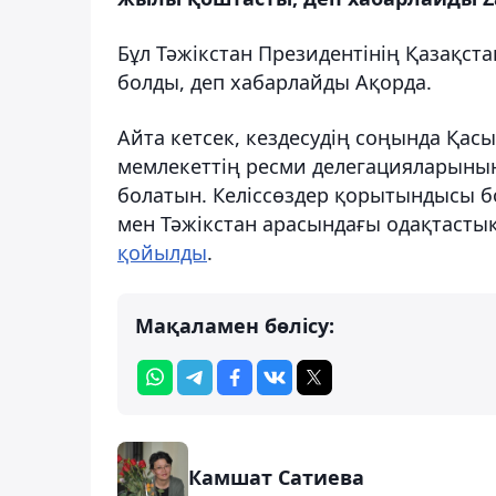
Бұл Тәжікстан Президентінің Қазақс
болды, деп хабарлайды Ақорда.
Айта кетсек, кездесудің соңында Қас
мемлекеттің ресми делегацияларының
болатын. Келіссөздер қорытындысы б
мен Тәжікстан арасындағы одақтастық
қойылды
.
Мақаламен бөлісу:
Камшат Сатиева