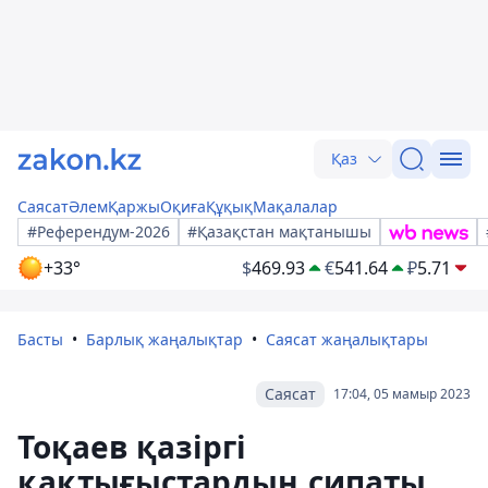
Қаз
Саясат
Әлем
Қаржы
Оқиға
Құқық
Мақалалар
#Референдум-2026
#Қазақстан мақтанышы
+33°
$
469.93
€
541.64
₽
5.71
Басты
Барлық жаңалықтар
Саясат жаңалықтары
Саясат
17:04, 05 мамыр 2023
Тоқаев қазіргі
қақтығыстардың сипаты