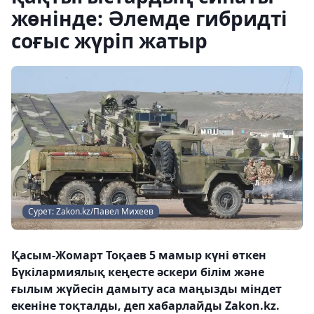
жөнінде: Әлемде гибридті
соғыс жүріп жатыр
Сурет: Zakon.kz/Павел Михеев
Қасым-Жомарт Тоқаев 5 мамыр күні өткен
Бүкілармиялық кеңесте әскери білім және
ғылым жүйесін дамыту аса маңызды міндет
екеніне тоқталды, деп хабарлайды Zakon.kz.