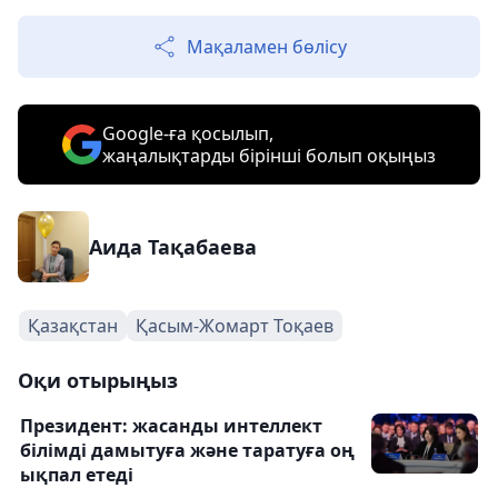
Мақаламен бөлісу
Google-ға қосылып,
жаңалықтарды бірінші болып оқыңыз
Аида Тақабаева
Қазақстан
Қасым-Жомарт Тоқаев
Оқи отырыңыз
Президент: жасанды интеллект
білімді дамытуға және таратуға оң
ықпал етеді