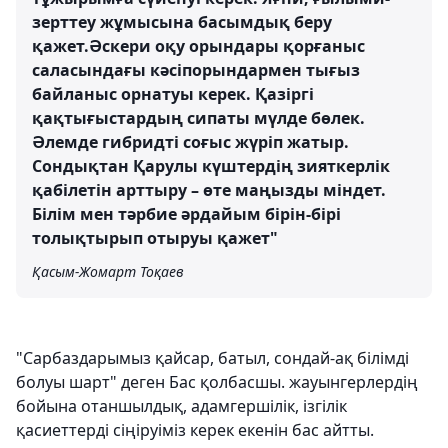
зерттеу жұмысына басымдық беру
қажет.Әскери оқу орындары қорғаныс
саласындағы кәсіпорындармен тығыз
байланыс орнатуы керек. Қазіргі
қақтығыстардың сипаты мүлде бөлек.
Әлемде гибридті соғыс жүріп жатыр.
Сондықтан Қарулы күштердің зияткерлік
қабілетін арттыру – өте маңызды міндет.
Білім мен тәрбие әрдайым бірін-бірі
толықтырып отыруы қажет"
Қасым-Жомарт Тоқаев
"Сарбаздарымыз қайсар, батыл, сондай-ақ білімді
болуы шарт" деген Бас қолбасшы. жауынгерлердің
бойына отаншылдық, адамгершілік, ізгілік
қасиеттерді сіңіруіміз керек екенін бас айтты.