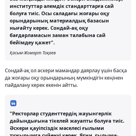
институттар әлемдік стандарттарға сай
болуға тиіс. Осы саладағы жоғары оқу
орындарының материалдық базасын
нығайту керек. Сондай-ақ оқу
бағдарламасын заман талабына сай
бейімдеу қажет".
Қасым-Жомарт Тоқаев
Сондай-ақ ол әскери мамандар даярлау үшін басқа
да жоғары оқу орындарының мүмкіндігін кеңінен
пайдалану керек екенін айтты.
"Ректорлар студенттердің жауынгерлік
дайындығына тікелей жауапты болуға тиіс.
Әскери қауіпсіздік мәселесі ғылыми
тұжырымға сүйенуі керек. Яғни, ғылыми-