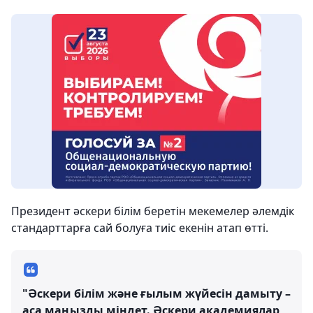
Президент әскери білім беретін мекемелер әлемдік
стандарттарға сай болуға тиіс екенін атап өтті.
"Әскери білім және ғылым жүйесін дамыту –
аса маңызды міндет. Әскери академиялар,