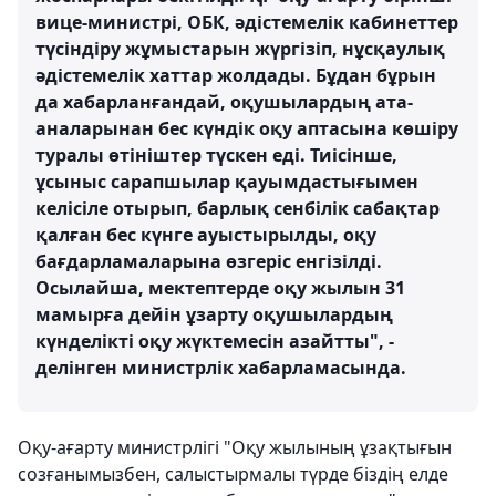
вице-министрі, ОБК, әдістемелік кабинеттер
түсіндіру жұмыстарын жүргізіп, нұсқаулық
әдістемелік хаттар жолдады. Бұдан бұрын
да хабарланғандай, оқушылардың ата-
аналарынан бес күндік оқу аптасына көшіру
туралы өтініштер түскен еді. Тиісінше,
ұсыныс сарапшылар қауымдастығымен
келісіле отырып, барлық сенбілік сабақтар
қалған бес күнге ауыстырылды, оқу
бағдарламаларына өзгеріс енгізілді.
Осылайша, мектептерде оқу жылын 31
мамырға дейін ұзарту оқушылардың
күнделікті оқу жүктемесін азайтты", -
делінген министрлік хабарламасында.
Оқу-ағарту министрлігі "Оқу жылының ұзақтығын
созғанымызбен, салыстырмалы түрде біздің елде