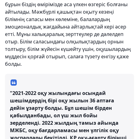
бұрын біздің өмірімізде аса үлкен өзгеріс болғаны
айтылады. Мәжбүрлі қашықтан оқыту кезеңі
білімнің сапасы мен көлеміне, балалардың
эмоционалдық жағдайына айтарлықтай кері әсер
етті. Мұны халықаралық зерттеулер де дәлелдеп
отыр. Білім саласындағы олқылықтардың орнын
толтыру, білім жүйесін күшейту үшін, оқушылардың
мүддесін қорғай отырып, салаға түзету енгізу қаже
болды.
"2021-2022 оқу жылындағы осындай
шешімдердің бірі оқу жылын 36 аптаға
дейін ұзарту болды. Бұл шешім бірден
қабылданбады, ол үш жыл бойы
зерделенді. 2022 жылдың тамыз айында
МЖБС, оқу бағдарламасы мен үлгілік оқу
жоспарлары бекітілді. ҚР оқу-ағарту бірінші