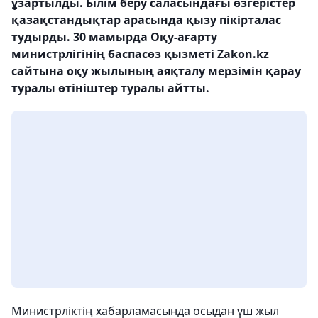
ұзартылды. Білім беру саласындағы өзгерістер
қазақстандықтар арасында қызу пікірталас
тудырды. 30 мамырда Оқу-ағарту
министрлігінің баспасөз қызметі Zakon.kz
сайтына оқу жылының аяқталу мерзімін қарау
туралы өтініштер туралы айтты.
Министрліктің хабарламасында осыдан үш жыл