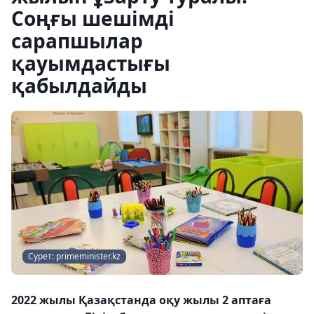
Соңғы шешімді
сарапшылар
қауымдастығы
қабылдайды
Сурет: primeminister.kz
2022 жылы Қазақстанда оқу жылы 2 аптаға