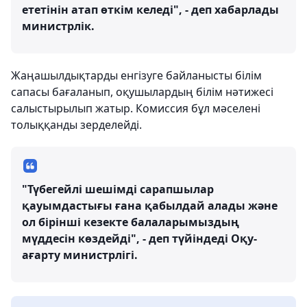
ететінін атап өткім келеді", - деп хабарлады
министрлік.
Жаңашылдықтарды енгізуге байланысты білім
сапасы бағаланып, оқушылардың білім нәтижесі
салыстырылып жатыр. Комиссия бұл мәселені
толыққанды зерделейді.
"Түбегейлі шешімді сарапшылар
қауымдастығы ғана қабылдай алады және
ол бірінші кезекте балаларымыздың
мүддесін көздейді", - деп түйіндеді Оқу-
ағарту министрлігі.