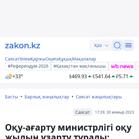
Қаз
Саясат
Әлем
Қаржы
Оқиға
Құқық
Мақалалар
#Референдум-2026
#Қазақстан мақтанышы
+33°
$
469.93
€
541.64
₽
5.71
Басты
Барлық жаңалықтар
Саясат жаңалықтары
Саясат
17:29, 30 мамыр 2023
Оқу-ағарту министрлігі оқу
жылын ұзарту туралы: