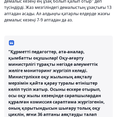
демалыс кезеңі ең ұзақ болып қалып отыр" деп
түсіндірді. Жаз мезгіліндегі демалыстың ұзақтығы 13
аптадан асады. Ал алдыңғы қатарлы елдерде жазғы
демалыс кезеңі 7-9 аптадан да аз.
"Құрметті педагогтер, ата-аналар,
қымбатты оқушылар! Оқу-ағарту
министрлігі тұрақты негізде әлеуметтік
желіге мониторинг жүргізіп келеді.
Министрлікке оқу жылының аяқталу
мерзімін қайта қарау туралы өтініштер
келіп түсіп жатыр. Осыны ескере отырып,
осы оқу жылы кезеңінде сарапшылардан
құралған комиссия сараптама жүргізгенін,
оның қорытындысын шығару толық оқу
циклін, яғни 36 аптаны аяқтауды талап