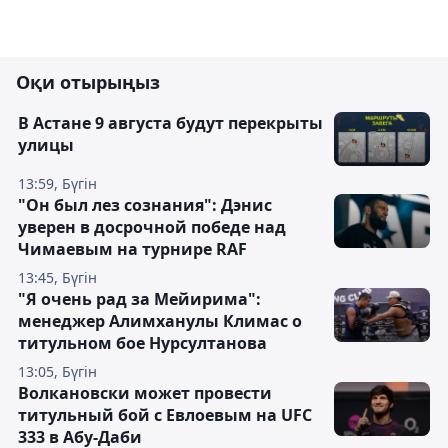
Оқи отырыңыз
В Астане 9 августа будут перекрыты
улицы
13:59, Бүгін
"Он был лез сознания": Дэнис
уверен в досрочной победе над
Чимаевым на турнире RAF
13:45, Бүгін
"Я очень рад за Мейирима":
менеджер Алимханулы Климас о
титульном бое Нурсултанова
13:05, Бүгін
Волкановски может провести
титульный бой с Евлоевым на UFC
333 в Абу-Даби