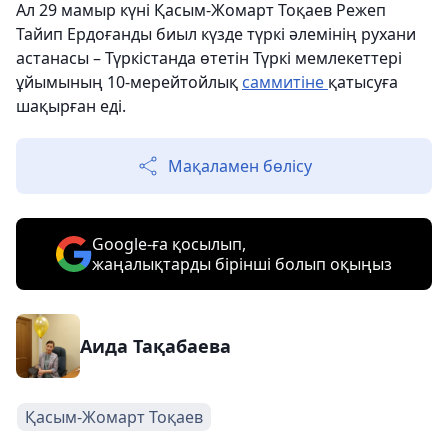
Ал 29 мамыр күні Қасым-Жомарт Тоқаев Режеп
Тайип Ердоғанды биыл күзде түркі әлемінің рухани
астанасы – Түркістанда өтетін Түркі мемлекеттері
ұйымының 10-мерейтойлық
саммитіне
қатысуға
шақырған еді.
Мақаламен бөлісу
Google-ға қосылып,
жаңалықтарды бірінші болып оқыңыз
Аида Тақабаева
Қасым-Жомарт Тоқаев