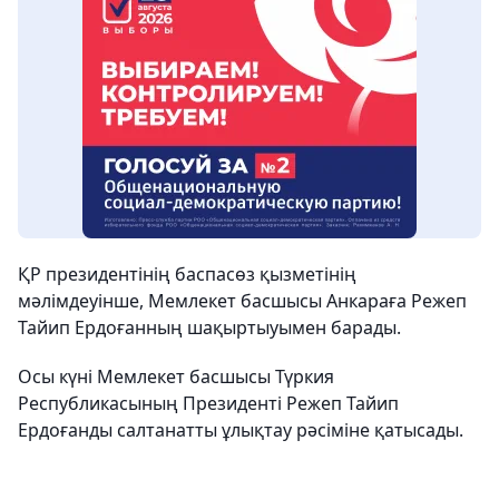
ҚР президентінің баспасөз қызметінің
мәлімдеуінше, Мемлекет басшысы Анкараға Режеп
Тайип Ердоғанның шақыртыуымен барады.
Осы күні Мемлекет басшысы Түркия
Республикасының Президенті Режеп Тайип
Ердоғанды салтанатты ұлықтау рәсіміне қатысады.