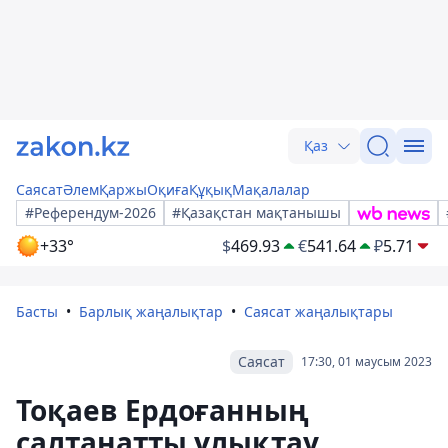
Қаз
Саясат
Әлем
Қаржы
Оқиға
Құқық
Мақалалар
#Референдум-2026
#Қазақстан мақтанышы
+33°
$
469.93
€
541.64
₽
5.71
Басты
Барлық жаңалықтар
Саясат жаңалықтары
Саясат
17:30, 01 маусым 2023
Тоқаев Ердоғанның
салтанатты ұлықтау