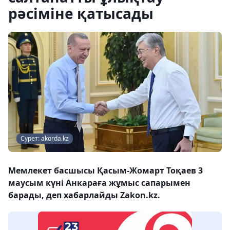
рәсіміне қатысады
Сурет: akorda.kz
Мемлекет басшысы Қасым-Жомарт Тоқаев 3
маусым күні Анкараға жұмыс сапарымен
барады, деп хабарлайды Zakon.kz.