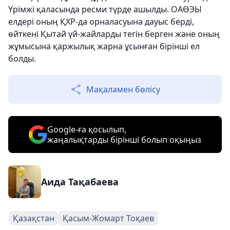
Үрімжі қаласында ресми түрде ашылды. ОАӨЭЫ
елдері оның ҚХР-да орналасуына дауыс берді,
өйткені Қытай үй-жайларды тегін берген және оның
жұмысына қаржылық жарна ұсынған бірінші ел
болды.
Мақаламен бөлісу
Google-ға қосылып,
жаңалықтарды бірінші болып оқыңыз
Аида Тақабаева
Қазақстан
Қасым-Жомарт Тоқаев