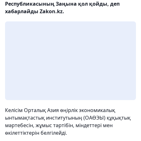
Республикасының Заңына қол қойды, деп
хабарлайды Zakon.kz.
Келісім Орталық Азия өңірлік экономикалық
ынтымақтастық институтының (ОАӨЭЫ) құқықтық
мәртебесін, жұмыс тәртібін, міндеттері мен
өкілеттіктерін белгілейді.