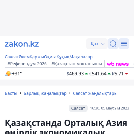
Қаз
Саясат
Әлем
Қаржы
Оқиға
Құқық
Мақалалар
#Референдум-2026
#Қазақстан мақтанышы
+31°
$
469.93
€
541.64
₽
5.71
Басты
Барлық жаңалықтар
Саясат жаңалықтары
Саясат
16:30, 05 маусым 2023
Қазақстанда Орталық Азия
өңірлік экономикалық