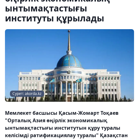
ынтымақтастығы
институты құрылады
Сурет: akorda.kz
Мемлекет басшысы Қасым-Жомарт Тоқаев
"Орталық Азия өңірлік экономикалық
ынтымақтастығы институтын құру туралы
келісімді ратификациялау туралы" Қазақстан