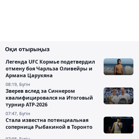
Оқи отырыңыз
Легенда UFC Кормье подетвердил
отмену боя Чарльза Оливейры и
Армана Царукяна
08:19, Бүгін
Зверев вслед за Синнером
квалифицировался на Итоговый
турнир ATP-2026
07:47, Бүгін
Cтала известна потенциальная
соперница Рыбакиной в Торонто
07:08, Бүгін