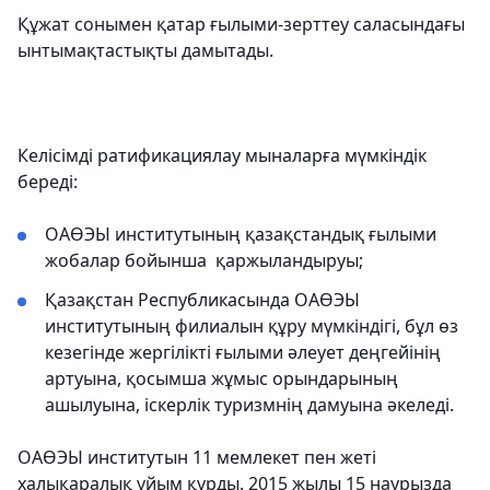
Құжат сонымен қатар ғылыми-зерттеу саласындағы
ынтымақтастықты дамытады.
Келісімді ратификациялау мыналарға мүмкіндік
береді:
ОАӨЭЫ институтының қазақстандық ғылыми
жобалар бойынша қаржыландыруы;
Қазақстан Республикасында ОАӨЭЫ
институтының филиалын құру мүмкіндігі, бұл өз
кезегінде жергілікті ғылыми әлеует деңгейінің
артуына, қосымша жұмыс орындарының
ашылуына, іскерлік туризмнің дамуына әкеледі.
ОАӨЭЫ институтын 11 мемлекет пен жеті
халықаралық ұйым құрды. 2015 жылы 15 наурызда