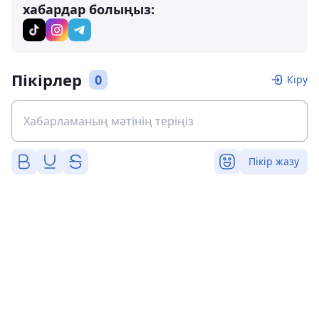
хабардар болыңыз:
Пікірлер
0
Кіру
Пікір жазу