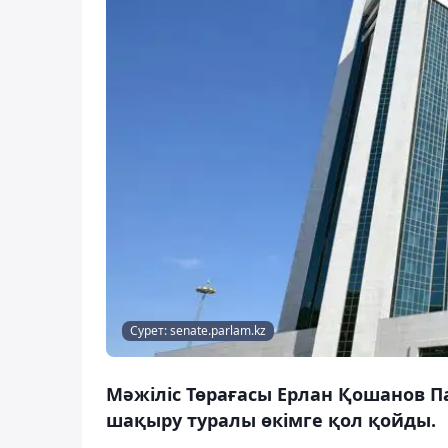
Сурет: senate.parlam.kz
Мәжіліс Төрағасы Ерлан Қошанов 
шақыру туралы өкімге қол қойды.