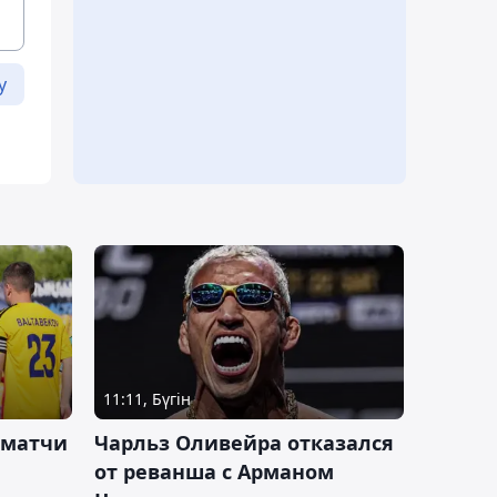
у
11:11, Бүгін
 матчи
Чарльз Оливейра отказался
от реванша с Арманом