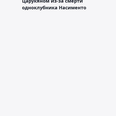
Царукяном из-за смерти
одноклубника Насименто