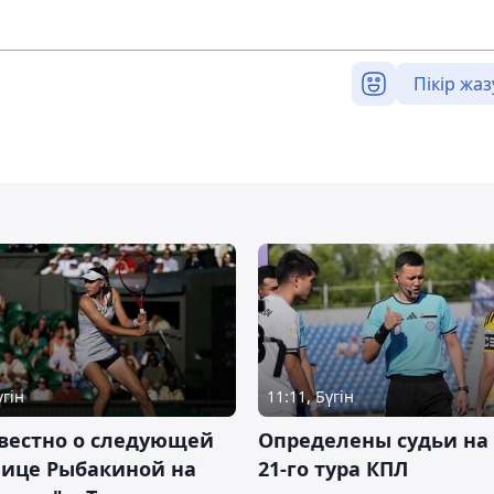
Пікір жаз
үгін
11:11, Бүгін
вестно о следующей
Определены судьи на
нице Рыбакиной на
21-го тура КПЛ