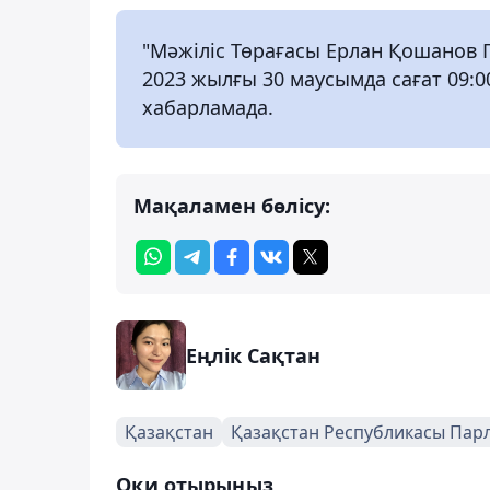
"Мәжіліс Төрағасы Ерлан Қошанов
2023 жылғы 30 маусымда сағат 09:0
хабарламада.
Мақаламен бөлісу:
Еңлік Сақтан
Қазақстан
Қазақстан Республикасы Парл
Оқи отырыңыз