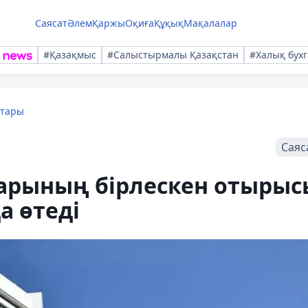
Саясат
Әлем
Қаржы
Оқиға
Құқық
Мақалалар
#Қазақмыс
#Салыстырмалы Қазақстан
#Халық бухг
қтары
Саяс
арының бірлескен отырыс
 өтеді