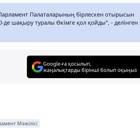
 Парламент Палаталарының бірлескен отырысын
0-де шақыру туралы Өкімге қол қойды", - делінген
Google-ға қосылып,
жаңалықтарды бірінші болып оқыңыз
амент Мәжілісі