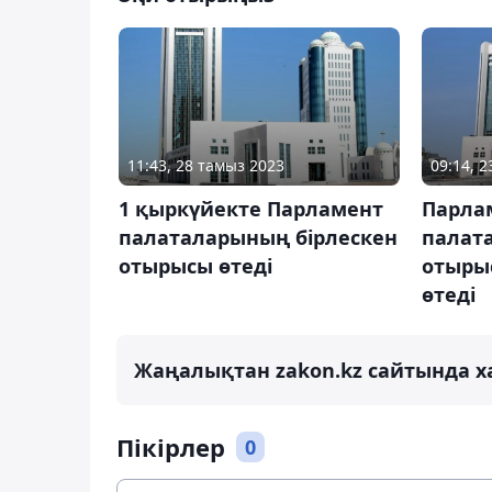
11:43, 28 тамыз 2023
09:14, 
1 қыркүйекте Парламент
Парла
палаталарының бірлескен
палат
отырысы өтеді
отыры
өтеді
Жаңалықтан zakon.kz сайтында х
Пікірлер
0