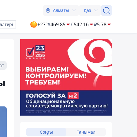
Алматы
Қаз
+27°
$
469.85
€
542.16
₽
5.78
алтері
ат
ы
Соңғы
Танымал