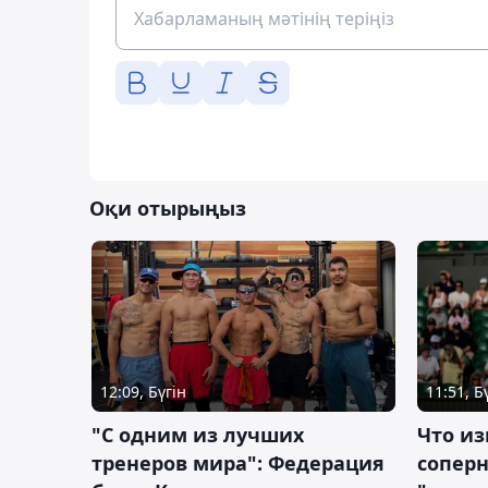
Оқи отырыңыз
12:09, Бүгін
11:51, Б
"С одним из лучших
Что из
тренеров мира": Федерация
сопер