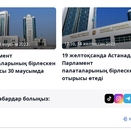
17:59, 14 желтоқсан 2022
23 маусым 2022
19 желтоқсанда Астанад
мент
Парламент
аларының бірлескен
палаталарының бірлеск
сы 30 маусымда
отырысы өтеді
абардар болыңыз: