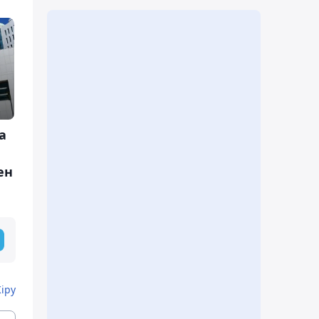
а
ен
Кіру