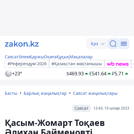
Қаз
Саясат
Әлем
Қаржы
Оқиға
Құқық
Мақалалар
#Референдум-2026
#Қазақстан мақтанышы
+23°
$
469.93
€
541.64
₽
5.71
Басты
Барлық жаңалықтар
Саясат жаңалықтары
Саясат
12:43, 10 шілде 2023
Қасым-Жомарт Тоқаев
Әлихан Байменовті