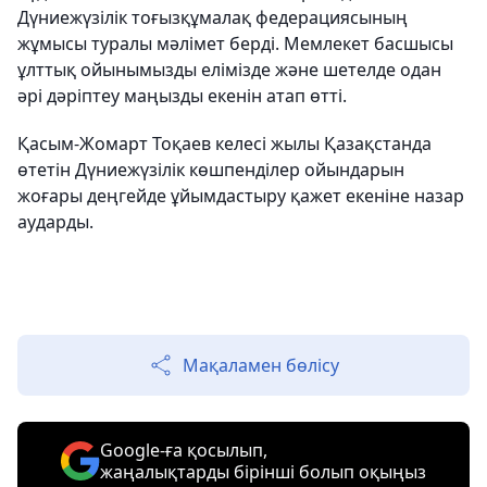
Дүниежүзілік тоғызқұмалақ федерациясының
жұмысы туралы мәлімет берді. Мемлекет басшысы
ұлттық ойынымызды елімізде және шетелде одан
әрі дәріптеу маңызды екенін атап өтті.
Қасым-Жомарт Тоқаев келесі жылы Қазақстанда
өтетін Дүниежүзілік көшпенділер ойындарын
жоғары деңгейде ұйымдастыру қажет екеніне назар
аударды.
Мақаламен бөлісу
Google-ға қосылып,
жаңалықтарды бірінші болып оқыңыз