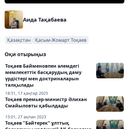
Аида Тақабаева
Қазақстан
Қасым-Жомарт Тоқаев
Оқи отырыңыз
Тоқаев Байменовпен әлемдегі
мемлекеттік басқарудың даму
үрдістері мен доктриналарын
талқылады
18:51, 17 қаңтар 2025
Тоқаев премьер-министр Әлихан
Смайыловты қабылдады
15:01, 27 ақпан 2023
Тоқаев "Бәйтерек" ұлттық