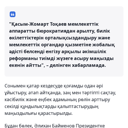
"Қасым-Жомарт Тоқаев мемлекеттік
аппаратты бюрократиядан арылту, билік
өкілеттіктерін орталықсыздандыру және
мемлекеттік органдар қызметіне жобалық
әдісті белсенді енгізу арқылы әкімшілік
реформаны тиімді жүзеге асыру маңызды
екенін айтты", – делінген хабарламада.
Сонымен қатар кездесуде қоғамды одан әрі
ұйыстыру, атап айтқанда, заң мен тәртіпті сақтау,
кәсібилік және еңбек адамының рөлін арттыру
секілді құндылықтарды қалыптастырудың
маңыздылығы қарастырылды.
Бұдан бөлек, Әлихан Байменов Президентке