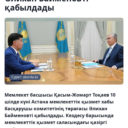
қабылдады
Сурет: akorda.kz
Мемлекет басшысы Қасым-Жомарт Тоқаев 10
шілде күні Астана мемлекеттік қызмет хабы
басқарушы комитетінің төрағасы Әлихан
Байменовті қабылдады. Кездесу барысында
мемлекеттік қызмет саласындағы қазіргі