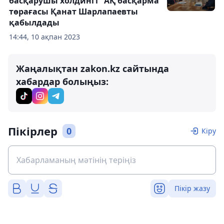
басқарушы холдингі" АҚ басқарма
төрағасы Қанат Шарлапаевты
қабылдады
14:44, 10 ақпан 2023
Жаңалықтан zakon.kz сайтында
хабардар болыңыз:
Пікірлер
0
Кіру
Пікір жазу