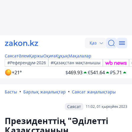
Қаз
Саясат
Әлем
Қаржы
Оқиға
Құқық
Мақалалар
#Референдум-2026
#Қазақстан мақтанышы
+21°
$
469.93
€
541.64
₽
5.71
Басты
Барлық жаңалықтар
Саясат жаңалықтары
Саясат
11:02, 01 қыркүйек 2023
Президенттің "Әділетті
Қазақстанның