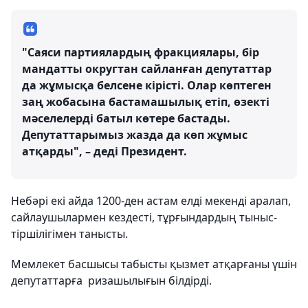
"Саяси партиялардың фракциялары, бір
мандатты округтан сайланған депутаттар
да жұмысқа белсене кірісті. Олар көптеген
заң жобасына бастамашылық етіп, өзекті
мәселелерді батыл көтере бастады.
Депутаттарымыз жазда да көп жұмыс
атқарды", – деді Президент.
Небәрі екі айда 1200-ден астам елді мекенді аралап,
сайлаушылармен кездесті, тұрғындардың тыныс-
тіршілігімен танысты.
Мемлекет басшысы табысты қызмет атқарғаны үшін
депутаттарға ризашылығын білдірді.