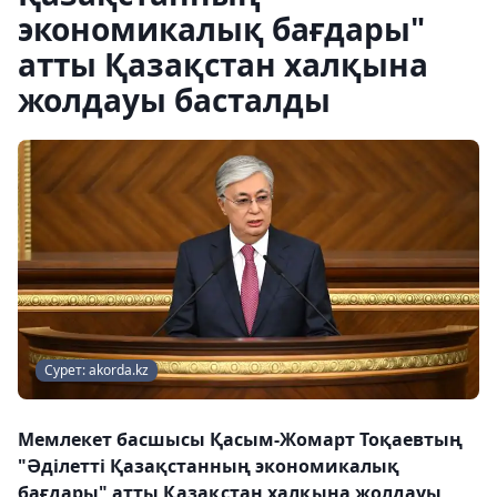
экономикалық бағдары"
атты Қазақстан халқына
жолдауы басталды
Сурет: akorda.kz
Мемлекет басшысы Қасым-Жомарт Тоқаевтың
"Әділетті Қазақстанның экономикалық
бағдары" атты Қазақстан халқына жолдауы