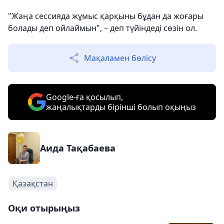
"Жаңа сессияда жұмыс қарқыны бұдан да жоғары
болады деп ойлаймын", – деп түйіндеді сөзін ол.
Мақаламен бөлісу
Google-ға қосылып,
жаңалықтарды бірінші болып оқыңыз
Аида Тақабаева
Қазақстан
Оқи отырыңыз