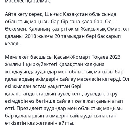
мәселесі қаралмақ.
Айта кету керек, Шығыс Қазақстан облысында
облыстық маңызы бар бір ғана қала бар. Ол –
Өскемен. Қаланың қазіргі әкімі Жақсылық Омар, ол
қаланы 2018 жылғы 20 тамыздан бері басқарып
келеді.
Мемлекет басшысы Қасым-Жомарт Тоқаев 2023
жылғы 1 қыркүйектегі Қазақстан халқына
жолдауындааудандар мен облыстық маңызы бар
қалалардың әкімдерін сайлау мәселесін көтерді. Ол
екі жылдан астам уақыттан бері
қазақстандықтардың ауыл, кент, ауылдық округ
әкімдерін өз бетінше сайлап келе жатқанын атап
өтті. Президент аудандар мен облыстық маңызы
бар қалалардың әкімдерін сайлауды сынақтан
өткізетін кез жеткенін айтты.