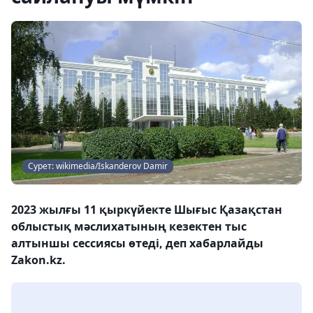
Сурет: wikimedia/Iskanderov Damir
2023 жылғы 11 қыркүйекте Шығыс Қазақстан
облыстық мәслихатының кезектен тыс
алтыншы сессиясы өтеді, деп хабарлайды
Zakon.kz.