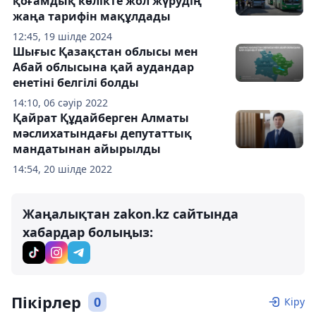
қоғамдық көлікте жол жүрудің
жаңа тарифін мақұлдады
12:45, 19 шілде 2024
Шығыс Қазақстан облысы мен
Абай облысына қай аудандар
енетіні белгілі болды
14:10, 06 сәуір 2022
Қайрат Құдайберген Алматы
мәслихатындағы депутаттық
мандатынан айырылды
14:54, 20 шілде 2022
Жаңалықтан zakon.kz сайтында
хабардар болыңыз:
Пікірлер
0
Кіру