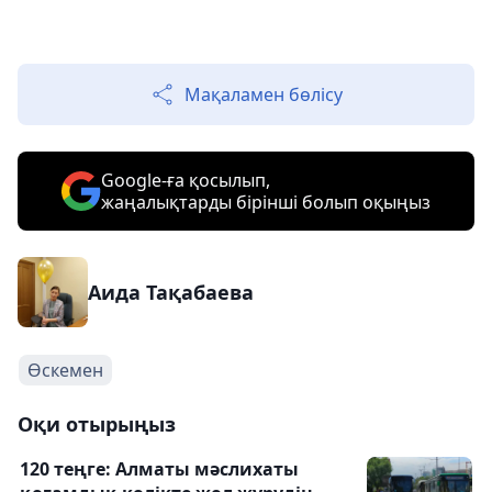
Мақаламен бөлісу
Google-ға қосылып,
жаңалықтарды бірінші болып оқыңыз
Аида Тақабаева
Өскемен
Оқи отырыңыз
120 теңге: Алматы мәслихаты