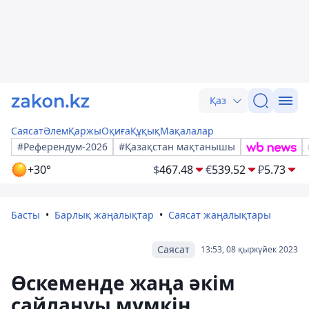
Қаз
Саясат
Әлем
Қаржы
Оқиға
Құқық
Мақалалар
#Референдум-2026
#Қазақстан мақтанышы
+30°
$
467.48
€
539.52
₽
5.73
Басты
Барлық жаңалықтар
Саясат жаңалықтары
Саясат
13:53, 08 қыркүйек 2023
Өскеменде жаңа әкім
сайлануы мүмкін