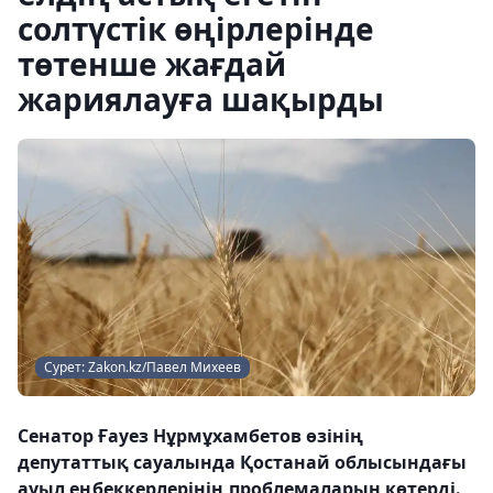
солтүстік өңірлерінде
төтенше жағдай
жариялауға шақырды
Сурет: Zakon.kz/Павел Михеев
Сенатор Ғауез Нұрмұхамбетов өзінің
депутаттық сауалында Қостанай облысындағы
ауыл еңбеккерлерінің проблемаларын көтерді.