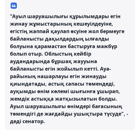
"Ауыл шаруашылығы құрылымдары егін
жинау жұмыстарының кешеуілдеуіне,
егістің жаппай қаулап өсуіне жол бермеуге
байланысты дақылдардың ылғалды
болуына қарамастан бастыруға мәжбүр
болып отыр. Облыстың кейбір
аудандарында бұршақ жаууына
байланысты егін жойылып кетті. Ауа-
райының нашарлауы егін жинауды
қиындатады, астық сапасы төмендеді,
ауқымды өнім көлемі шығынға ұшырап,
жемдік астыққа жатқызылатын болды.
Ауыл шаруашылығы өнімдері бағасының
төмендігі де жағдайды ушықтыра түсуде", -
деді сенатор.