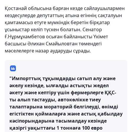
Қостанай облысына барған кезде сайлаушылармен
кездесулерде депутаттың атына егіннің сақталуын
қамтамасыз етуге мүмкіндік беретін бірқатар
ұсыныстар келіп түскен болатын. Сенатор
Ғ.Нұрмұхамбетов осыған байланысты Үкімет
басшысы Әлихан Смайыловтан төмендегі
мәселелерге назар аударуды сұрады.
"Импорттық тұқымдарды сатып алу және
әкелу кезінде, ылғалды астықты жедел
әкету және кептіру үшін фермерлерге ҚҚС-
ты алып тастауды, автокөлікке тиеу
талаптарына мораторий белгілеуді, өнімді
егістіктен қоймаларға және астық қабылдау
кәсіпорындарына тасымалдау кезінде
қазіргі уақыттағы 1 тоннаға 100 евро