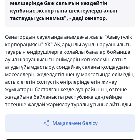
мөлшерінде баж салығын көздейтін
күнбағыс экспортына шектеулерді алып
тастауды ұсынамыз", - деді сенатор.
Сенатордың сауалында ағымдағы жылы "Азық-түлік
корпорациясы" ҰК" АҚ арқылы ауыл шаруашылығы
тауарын өндірушілерге қолайлы бағалар бойынша
ауыл шаруашылығы өнімдерін көп көлемін сатып
алуды ұйымдастыру, сондай-ақ саланы қолдаудағы
мәселелерін жеделдетіп шешу мақсатында еліміздің
астық егетін солтүстік өңірлерінде егін жинау
жұмыстары басталған кезде ауа райының өзгеше
жағдайына байланысты республика деңгейінде
төтенше жағдай жариялау туралы ұсыныс айтылды.
Мақаламен бөлісу