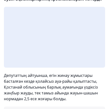
Депутаттың айтуынша, егін жинау жұмыстары
басталған кезде қолайсыз ауа-райы қалыптасты,
Қостанай облысының барлық аумағында үздіксіз
жаңбыр жауды, тек тамыз айында жауын-шашын
нормадан 2,5 есе жоғары болды.