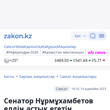
Қаз
Саясат
Әлем
Қаржы
Оқиға
Құқық
Мақалалар
#Референдум-2026
#Қазақстан мақтанышы
+25°
$
469.93
€
541.64
₽
5.71
Басты
Барлық жаңалықтар
Саясат жаңалықтары
Саясат
16:16, 14 қыркүйек 2023
Сенатор Нұрмұхамбетов
елдің астық егетін