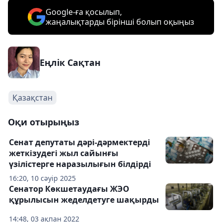
Google-ға қосылып,
жаңалықтарды бірінші болып оқыңыз
Еңлік Сақтан
Қазақстан
Оқи отырыңыз
Сенат депутаты дәрі-дәрмектерді
жеткізудегі жыл сайынғы
үзілістерге наразылығын білдірді
16:20, 10 сәуір 2025
Сенатор Көкшетаудағы ЖЭО
құрылысын жеделдетуге шақырды
14:48, 03 ақпан 2022