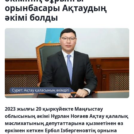
орынбасары Ақтаудың
әкімі болды
Сурет: Ақтау қаласының әкімдігі
2023 жылғы 20 қыркүйекте Маңғыстау
облысының әкімі Нұрлан Ноғаев Ақтау қалалық
мәслихатының депутаттарына қызметінен өз
еркімен кеткен Ербол Ізбергеновтің орнына