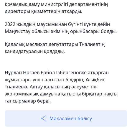
қоғамдық даму министрлігі департаментінің
директоры қызметтерін атқарды.
2022 жылдың маусымынан бүгінгі күнге дейін
Маңғыстау облысы әкімінің орынбасары болды.
Қалалық мәслихат депутаттары Тналиевтің
кандидатурасын қолдады.
Нұрлан Ноғаев Ербол Ізбергеновке атқарған
жұмыстары үшін алғысын білдіріп, Ұлықбек
Тналиевке Ақтау қаласының әлеуметтік-
экономикалық дамуына қатысты бірқатар нақты
тапсырмалар берді.
Мақаламен бөлісу