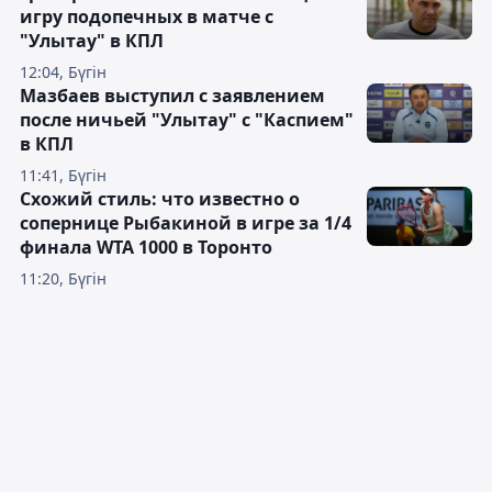
игру подопечных в матче с
"Улытау" в КПЛ
12:04, Бүгін
Мазбаев выступил с заявлением
после ничьей "Улытау" с "Каспием"
в КПЛ
11:41, Бүгін
Схожий стиль: что известно о
сопернице Рыбакиной в игре за 1/4
финала WTA 1000 в Торонто
11:20, Бүгін