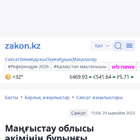
Қаз
Саясат
Әлем
Қаржы
Оқиға
Құқық
Мақалалар
#Референдум-2026
#Қазақстан мақтанышы
+32°
$
469.93
€
541.64
₽
5.71
Басты
Барлық жаңалықтар
Саясат жаңалықтары
Саясат
15:04, 20 қыркүйек 2023
Маңғыстау облысы
әкімінің бұрынғы