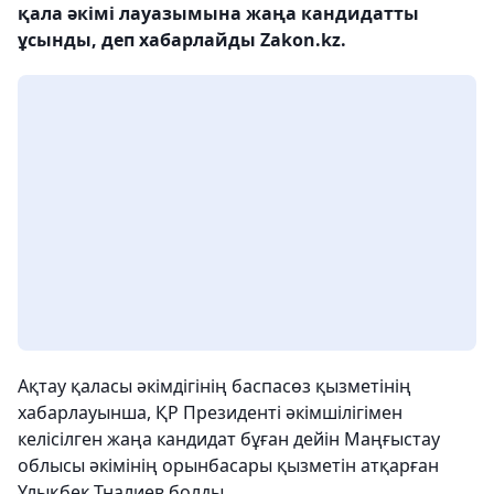
қала әкімі лауазымына жаңа кандидатты
ұсынды, деп хабарлайды Zakon.kz.
Ақтау қаласы әкімдігінің баспасөз қызметінің
хабарлауынша, ҚР Президенті әкімшілігімен
келісілген жаңа кандидат бұған дейін Маңғыстау
облысы әкімінің орынбасары қызметін атқарған
Ұлықбек Тналиев болды.