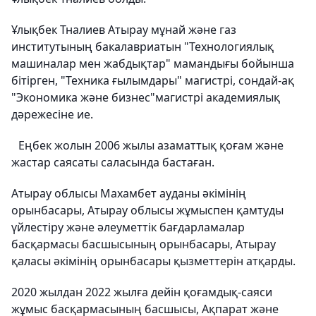
Ұлықбек Тналиев Атырау мұнай және газ
институтының бакалавриатын "Технологиялық
машиналар мен жабдықтар" мамандығы бойынша
бітірген, "Техника ғылымдары" магистрі, сондай-ақ
"Экономика және бизнес"магистрі академиялық
дәрежесіне ие.
Еңбек жолын 2006 жылы азаматтық қоғам және
жастар саясаты саласында бастаған.
Атырау облысы Махамбет ауданы әкімінің
орынбасары, Атырау облысы жұмыспен қамтуды
үйлестіру және әлеуметтік бағдарламалар
басқармасы басшысының орынбасары, Атырау
қаласы әкімінің орынбасары қызметтерін атқарды.
2020 жылдан 2022 жылға дейін қоғамдық-саяси
жұмыс басқармасының басшысы, Ақпарат және