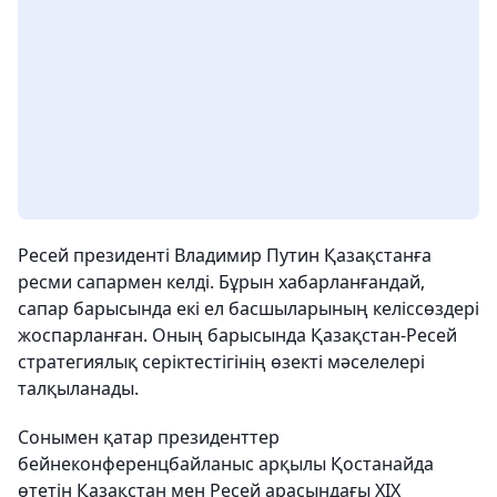
Ресей президенті Владимир Путин Қазақстанға
ресми сапармен келді. Бұрын хабарланғандай,
сапар барысында екі ел басшыларының келіссөздері
жоспарланған. Оның барысында Қазақстан-Ресей
стратегиялық серіктестігінің өзекті мәселелері
талқыланады.
Сонымен қатар президенттер
бейнеконференцбайланыс арқылы Қостанайда
өтетін Қазақстан мен Ресей арасындағы ХІХ