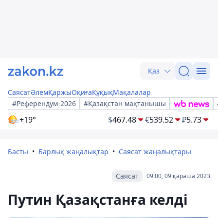
Қаз
Саясат
Әлем
Қаржы
Оқиға
Құқық
Мақалалар
#Референдум-2026
#Қазақстан мақтанышы
+19°
$
467.48
€
539.52
₽
5.73
Басты
Барлық жаңалықтар
Саясат жаңалықтары
Саясат
09:00, 09 қараша 2023
Путин Қазақстанға келді