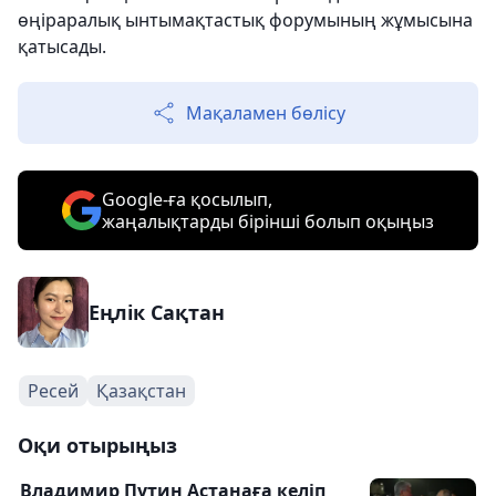
өңіраралық ынтымақтастық форумының жұмысына
қатысады.
Мақаламен бөлісу
Google-ға қосылып,
жаңалықтарды бірінші болып оқыңыз
Еңлік Сақтан
Ресей
Қазақстан
Оқи отырыңыз
Владимир Путин Астанаға келіп