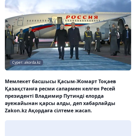
Сурет: akorda.kz
Мемлекет басшысы Қасым-Жомарт Тоқаев
Қазақстанға ресми сапармен келген Ресей
президенті Владимир Путинді елорда
әуежайынан қарсы алды, деп хабарлайды
Zakon.kz Ақордаға сілтеме жасап.