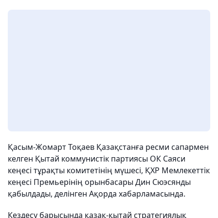
Қасым-Жомарт Тоқаев Қазақстанға ресми сапармен
келген Қытай коммунистік партиясы ОК Саяси
кеңесі тұрақты комитетінің мүшесі, ҚХР Мемлекеттік
кеңесі Премьерінің орынбасары Дин Сюэсянды
қабылдады, делінген Ақорда хабарламасында.
Кездесу барысында қазақ-қытай стратегиялық