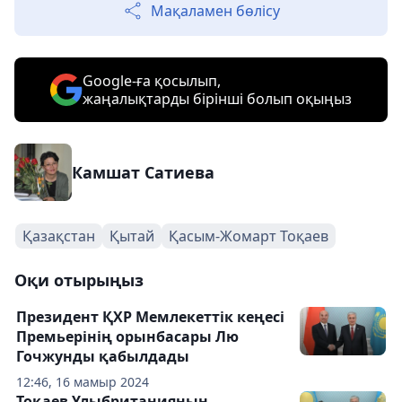
Мақаламен бөлісу
Google-ға қосылып,
жаңалықтарды бірінші болып оқыңыз
Камшат Сатиева
Қазақстан
Қытай
Қасым-Жомарт Тоқаев
Оқи отырыңыз
Президент ҚХР Мемлекеттік кеңесі
Премьерінің орынбасары Лю
Гочжунды қабылдады
12:46, 16 мамыр 2024
Тоқаев Ұлыбританияның