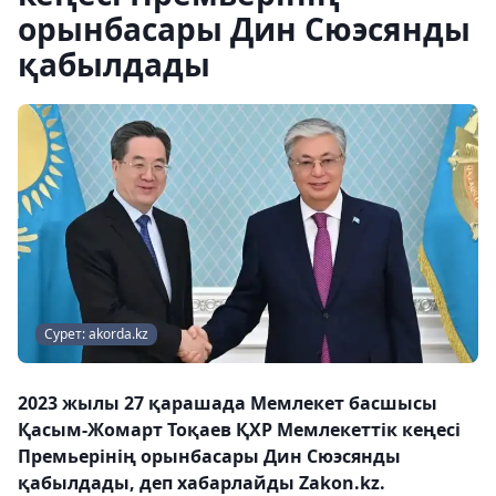
орынбасары Дин Сюэсянды
қабылдады
Сурет: akorda.kz
2023 жылы 27 қарашада Мемлекет басшысы
Қасым-Жомарт Тоқаев ҚХР Мемлекеттік кеңесі
Премьерінің орынбасары Дин Сюэсянды
қабылдады, деп хабарлайды Zakon.kz.