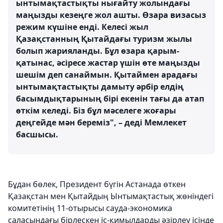
ынтымақтастықты нығайту жолындағы
маңызды кезеңге жол ашты. Өзара визасыз
режим күшіне енді. Келесі жыл
Қазақстанның Қытайдағы туризм жылы
болып жарияланды. Бұл өзара қарым-
қатынас, әсіресе жастар үшін өте маңызды
шешім деп санаймын. Қытаймен арадағы
ынтымақтастықты дамыту әрбір елдің
басымдықтарының бірі екенін тағы да атап
өткім келеді. Біз бұл мәселеге жоғары
деңгейде мән береміз", – деді Мемлекет
басшысы.
Бұдан бөлек, Президент бүгін Астанада өткен
Қазақстан мен Қытайдың Ынтымақтастық жөніндегі
комитетінің 11-отырысы сауда-экономика
саласындағы бірлескен іс-қимылдарды әзірлеу ісінде