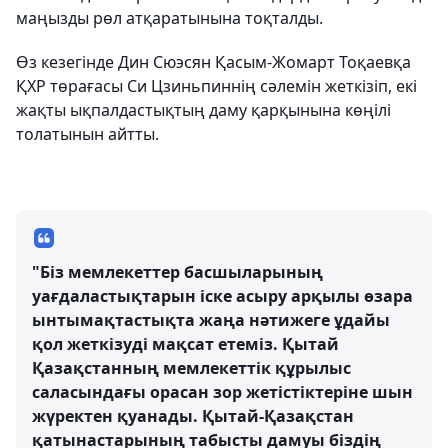
маңызды рөл атқаратынына тоқталды.
Өз кезегінде Дин Сюэсян Қасым-Жомарт Тоқаевқа
ҚХР төрағасы Си Цзиньпиннің сәлемін жеткізіп, екі
жақты ықпалдастықтың даму қарқынына көңілі
толатынын айтты.
"Біз мемлекеттер басшыларының
уағдаластықтарын іске асыру арқылы өзара
ынтымақтастықта жаңа нәтижеге ұдайы
қол жеткізуді мақсат етеміз. Қытай
Қазақстанның мемлекеттік құрылыс
саласындағы орасан зор жетістіктеріне шын
жүректен қуанады. Қытай-Қазақстан
қатынастарының табысты дамуы біздің