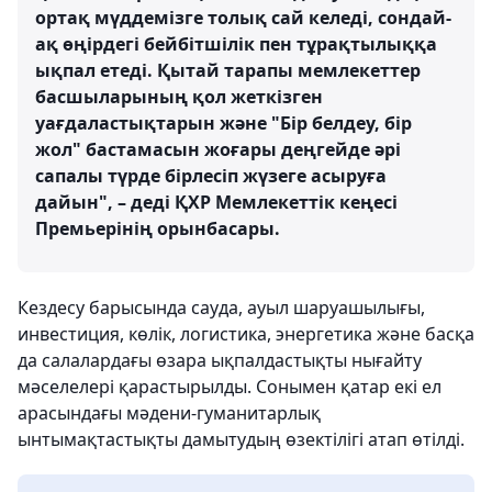
ортақ мүддемізге толық сай келеді, сондай-
ақ өңірдегі бейбітшілік пен тұрақтылыққа
ықпал етеді. Қытай тарапы мемлекеттер
басшыларының қол жеткізген
уағдаластықтарын және "Бір белдеу, бір
жол" бастамасын жоғары деңгейде әрі
сапалы түрде бірлесіп жүзеге асыруға
дайын", – деді ҚХР Мемлекеттік кеңесі
Премьерінің орынбасары.
Кездесу барысында сауда, ауыл шаруашылығы,
инвестиция, көлік, логистика, энергетика және басқа
да салалардағы өзара ықпалдастықты нығайту
мәселелері қарастырылды. Сонымен қатар екі ел
арасындағы мәдени-гуманитарлық
ынтымақтастықты дамытудың өзектілігі атап өтілді.