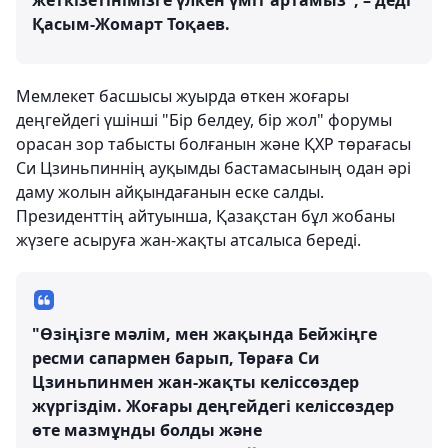
жеткізетінімізге үлкен үміт артамыз", – деді
Қасым-Жомарт Тоқаев.
Мемлекет басшысы жуырда өткен жоғары
деңгейдегі үшінші "Бір белдеу, бір жол" форумы
орасан зор табысты болғанын және ҚХР төрағасы
Си Цзиньпиннің ауқымды бастамасының одан әрі
даму жолын айқындағанын еске салды.
Президенттің айтуынша, Қазақстан бұл жобаны
жүзеге асыруға жан-жақты атсалыса береді.
"Өзіңізге мәлім, мен жақында Бейжіңге
ресми сапармен барып, Төраға Си
Цзиньпинмен жан-жақты келіссөздер
жүргіздім. Жоғары деңгейдегі келіссөздер
өте мазмұнды болды және