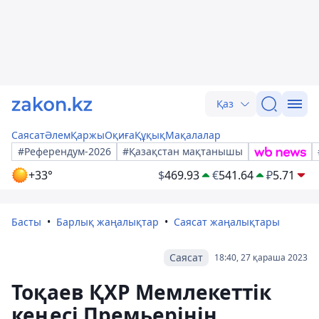
Қаз
Саясат
Әлем
Қаржы
Оқиға
Құқық
Мақалалар
#Референдум-2026
#Қазақстан мақтанышы
+33°
$
469.93
€
541.64
₽
5.71
Басты
Барлық жаңалықтар
Саясат жаңалықтары
Саясат
18:40, 27 қараша 2023
Тоқаев ҚХР Мемлекеттік
кеңесі Премьерінің