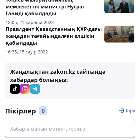
мемлекеттік министрі Нусрат
Ганиді қабылдады
18:05, 21 қараша 2023
Президент Қазақстанның ҚХР-дағы
жаңадан тағайындалған елшісін
қабылдады
16:35, 15 сәуір 2022
Жаңалықтан zakon.kz сайтында
хабардар болыңыз:
Пікірлер
0
Кіру