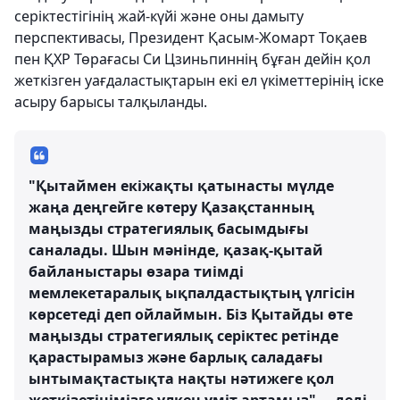
серіктестігінің жай-күйі және оны дамыту
перспективасы, Президент Қасым-Жомарт Тоқаев
пен ҚХР Төрағасы Си Цзиньпиннің бұған дейін қол
жеткізген уағдаластықтарын екі ел үкіметтерінің іске
асыру барысы талқыланды.
"Қытаймен екіжақты қатынасты мүлде
жаңа деңгейге көтеру Қазақстанның
маңызды стратегиялық басымдығы
саналады. Шын мәнінде, қазақ-қытай
байланыстары өзара тиімді
мемлекетаралық ықпалдастықтың үлгісін
көрсетеді деп ойлаймын. Біз Қытайды өте
маңызды стратегиялық серіктес ретінде
қарастырамыз және барлық саладағы
ынтымақтастықта нақты нәтижеге қол