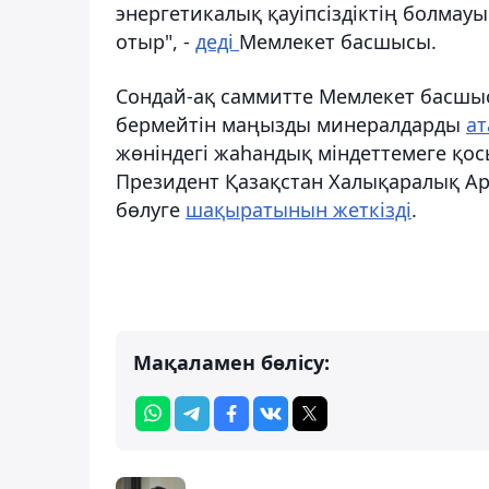
энергетикалық қауіпсіздіктің болмау
отыр", -
деді
Мемлекет басшысы.
Сондай-ақ саммитте Мемлекет басшы
бермейтін маңызды минералдарды
а
жөніндегі жаһандық міндеттемеге қ
Президент Қазақстан Халықаралық Ара
бөлуге
шақыратынын жеткізді
.
Мақаламен бөлісу: