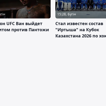
үгін
15:28, Бүгін
он UFC Ван выйдет
Стал известен состав
итом против Пантожи
"Иртыша" на Кубок
Казахстана 2026 по х