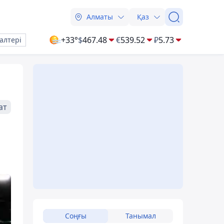
Алматы
Қаз
+33°
$
467.48
€
539.52
₽
5.73
алтері
ат
Соңғы
Танымал