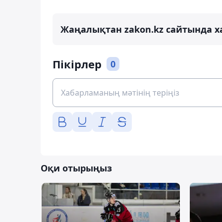
Жаңалықтан zakon.kz сайтында х
Пікірлер
0
Оқи отырыңыз