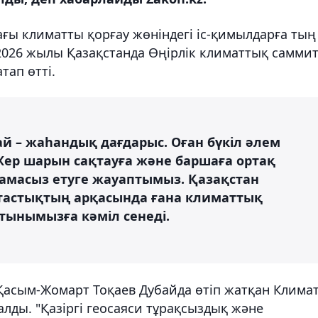
ғы климатты қорғау жөніндегі іс-қимылдарға тың
2026 жылы Қазақстанда Өңірлік климаттық самми
тап өтті.
й – жаһандық дағдарыс. Оған бүкіл әлем
 Жер шарын сақтауға және баршаға ортақ
амасыз етуге жауаптымыз. Қазақстан
тастықтың арқасында ғана климаттық
ынымызға кәміл сенеді.
 Қасым-Жомарт Тоқаев Дубайда өтіп жатқан Клима
 алды. "Қазіргі геосаяси тұрақсыздық және