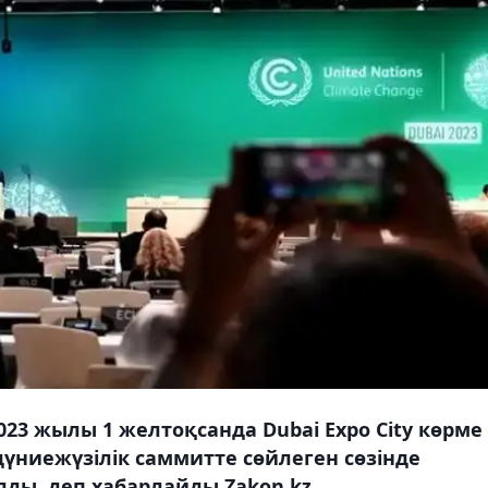
23 жылы 1 желтоқсанда Dubai Expo City көрме
үниежүзілік саммитте сөйлеген сөзінде
ды, деп хабарлайды Zakon.kz.