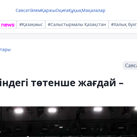
Саясат
Әлем
Қаржы
Оқиға
Құқық
Мақалалар
#Қазақмыс
#Салыстырмалы Қазақстан
#Халық бухг
қтары
Саяс
індегі төтенше жағдай –
с