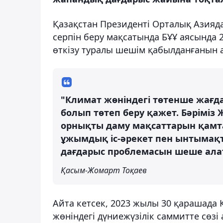
Қазақстан Президенті Орталық Азияда
серпін беру мақсатында БҰҰ аясында 
өткізу туралы шешім қабылданғанын а
"Климат жөніндегі төтенше жағда
болып төтеп беру қажет. Бәріміз
орнықты даму мақсаттарын қамт
ұжымдық іс-әрекет пен ынтымақ
дағдарыс проблемасын шеше алат
Қасым-Жомарт Тоқаев
Айта кетсек, 2023 жылы 30 қарашада
жөніндегі дүниежүзілік саммитте сөзі