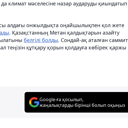
ы да климат мәселесіне назар аударуды қиындатып
сы алдағы онжылдықта оңайшылықпен қол жете
тады
. Қазақстанның Метан қалдықтарын азайту
осылатыны
белгілі болды
. Сондай-ақ аталған самми
л теңізін құтқару қорын қолдауға көбірек қаржы
Google-ға қосылып,
жаңалықтарды бірінші болып оқыңыз