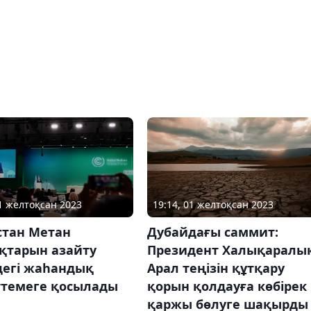
01 желтоқсан 2023
19:14, 01 желтоқсан 2023
стан Метан
Дубайдағы саммит:
қтарын азайту
Президент Халықаралы
дегі жаһандық
Арал теңізін құтқару
ттемеге қосылады
қорын қолдауға көбірек
қаржы бөлуге шақырды