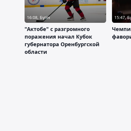
16:08, Бүгін
15:47, Б
"Актобе" с разгромного
Чемпи
поражения начал Кубок
фавор
губернатора Оренбургской
области