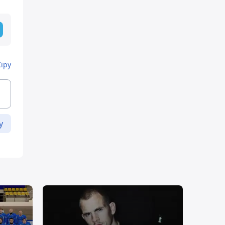
Кіру
у