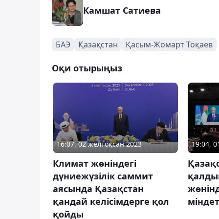
Камшат Сатиева
БАЭ
Қазақстан
Қасым-Жомарт Тоқаев
Оқи отырыңыз
16:07, 02 желтоқсан 2023
19:04, 
Климат жөніндегі
Қазақ
дүниежүзілік саммит
қалды
аясында Қазақстан
жөнін
қандай келісімдерге қол
мінде
қойды