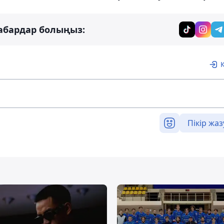
абардар болыңыз:
Пікір жаз