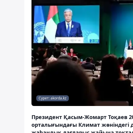
Сурет: akorda.kz
Президент Қасым-Жомарт Тоқаев 20
орталығындағы Климат жөніндегі д
жаһандық дағдарыс жайына тоқтал