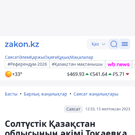
Қаз
Саясат
Әлем
Қаржы
Оқиға
Құқық
Мақалалар
#Референдум-2026
#Қазақстан мақтанышы
+33°
$
469.93
€
541.64
₽
5.71
Басты
Барлық жаңалықтар
Саясат жаңалықтары
Саясат
12:33, 13 желтоқсан 2023
Солтүстік Қазақстан
облысының әкімі Тоқаевқа