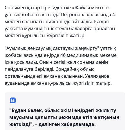
Сонымен қатар Президентке «Жайлы мектеп»
ұлттық жобасы аясында Петропавл қаласында 4
мектеп салынатыны жөнінде айтылды. Қазіргі
уақытта мүмкіндігі шектеулі балаларға арналған
мектеп құрылысы жүргізіліп жатыр.
"Ауылдық денсаулық сақтауды жаңғырту" ұлттық
жобасы аясында өңірде 46 медициналық мекеме
іске қосылады. Оның сегізі жыл соңына дейін
пайдалануға беріледі. Сондай-ақ облыс
орталығында екі емхана салынған. Уәлиханов
ауданында емхана құрылысы жүргізіліп жатыр.
"Бұдан бөлек, облыс әкімі өңірдегі жылыту
маусымы қалыпты режимде өтіп жатқанын
жеткізді", – делінген хабарламада.