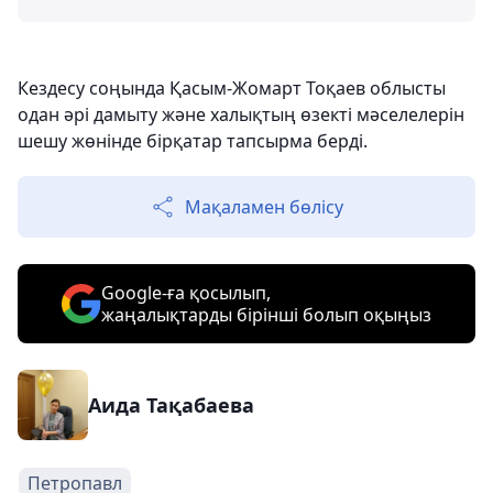
Кездесу соңында Қасым-Жомарт Тоқаев облысты
одан әрі дамыту және халықтың өзекті мәселелерін
шешу жөнінде бірқатар тапсырма берді.
Мақаламен бөлісу
Google-ға қосылып,
жаңалықтарды бірінші болып оқыңыз
Аида Тақабаева
Петропавл