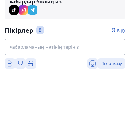
хабардар болыңыз:
Пікірлер
0
Кіру
Пікір жазу