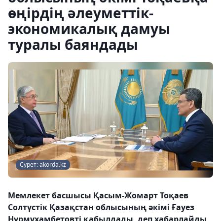
өңірдің әлеуметтік-
экономикалық дамуы
туралы баяндады
Сурет: akorda.kz
Мемлекет басшысы Қасым-Жомарт Тоқаев
Солтүстік Қазақстан облысының әкімі Ғауез
Нұрмұхамбетовті қабылдады, деп хабарлайды