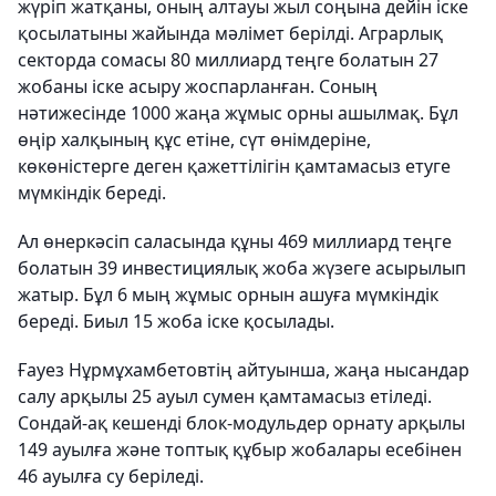
жүріп жатқаны, оның алтауы жыл соңына дейін іске
қосылатыны жайында мәлімет берілді. Аграрлық
секторда сомасы 80 миллиард теңге болатын 27
жобаны іске асыру жоспарланған. Соның
нәтижесінде 1000 жаңа жұмыс орны ашылмақ. Бұл
өңір халқының құс етіне, сүт өнімдеріне,
көкөністерге деген қажеттілігін қамтамасыз етуге
мүмкіндік береді.
Ал өнеркәсіп саласында құны 469 миллиард теңге
болатын 39 инвестициялық жоба жүзеге асырылып
жатыр. Бұл 6 мың жұмыс орнын ашуға мүмкіндік
береді. Биыл 15 жоба іске қосылады.
Ғауез Нұрмұхамбетовтің айтуынша, жаңа нысандар
салу арқылы 25 ауыл сумен қамтамасыз етіледі.
Сондай-ақ кешенді блок-модульдер орнату арқылы
149 ауылға және топтық құбыр жобалары есебінен
46 ауылға су беріледі.