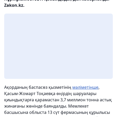
Zakon.kz.
Ақорданың баспасөз қызметінің
мәліметінше
,
Қасым-Жомарт Тоқаевқа өңірдің шаруалары
қиындықтарға қарамастан 3,7 миллион тонна астық
жинағаны жөнінде баяндалды. Мемлекет
басшысына облыста 13 сүт фермасының құрылысы