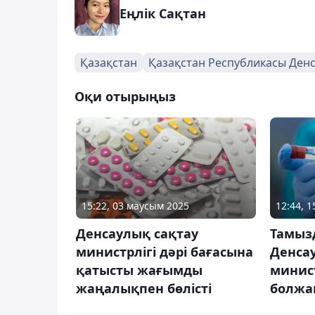
Еңлік Сақтан
Қазақстан
Қазақстан Республикасы Денс
Оқи отырыңыз
15:22, 03 маусым 2025
12:44, 
Денсаулық сақтау
Тамыз
министрлігі дәрі бағасына
Денса
қатысты жағымды
минист
жаңалықпен бөлісті
болжа