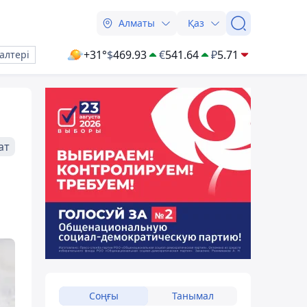
Алматы
Қаз
+31°
$
469.93
€
541.64
₽
5.71
алтері
ат
Соңғы
Танымал