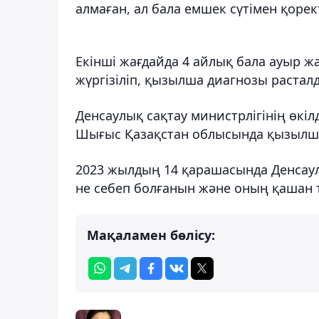
алмаған, ал бала емшек сүтімен қорек
Екінші жағдайда 4 айлық бала ауыр жа
жүргізіліп, қызылша диагнозы растал
Денсаулық сақтау министрлігінің өкі
Шығыс Қазақстан облысында қызылша
2023 жылдың 14 қарашасында Денсаул
не себеп болғанын және оның қашан тө
Мақаламен бөлісу: