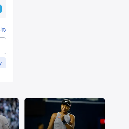
Кіру
у