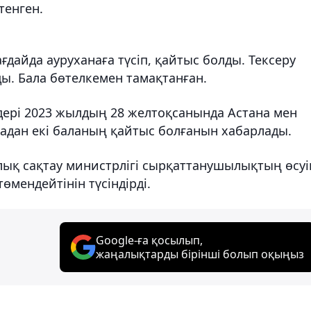
тенген.
ғдайда ауруханаға түсіп, қайтыс болды. Тексеру
ды. Бала бөтелкемен тамақтанған.
лдері 2023 жылдың 28 желтоқсанында Астана мен
дан екі баланың қайтыс болғанын хабарлады.
ық сақтау министрлігі сырқаттанушылықтың өсуі
мендейтінін түсіндірді.
Google-ға қосылып,
жаңалықтарды бірінші болып оқыңыз