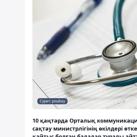
Сурет: pixabay
10 қаңтарда Орталық коммуникаци
сақтау министрлігінің өкілдері 
қайтыс болған балалар туралы айт