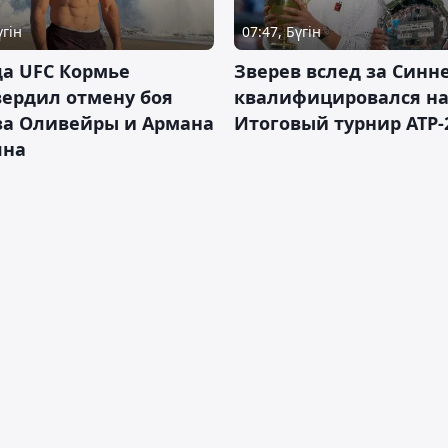
үгін
07:47, Бүгін
а UFC Кормье
Зверев вслед за Синн
ердил отмену боя
квалифицировался н
за Оливейры и Армана
Итоговый турнир ATP-
яна