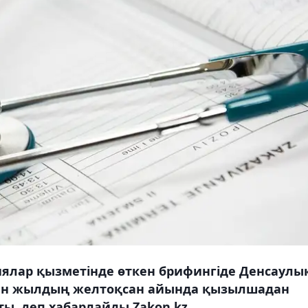
ялар қызметінде өткен брифингіде Денсаулы
өткен жылдың желтоқсан айында қызылшадан
ты, деп хабарлайды Zakon.kz