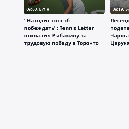
09:00, Бүгін
08:19, Б
"Находит способ
Легенд
побеждать": Tennis Letter
подетв
похвалил Рыбакину за
Чарль
трудовую победу в Торонто
Царук