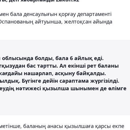
 мен бала денсаулығын қорғау департаменті
Оспанованың айтуынша, желтоқсан айында
 облысында болды, бала 6 айлық еді.
ызудан бас тартты. Ал екінші рет баланы
жағдайы нашарлап, асқыну байқалды.
ылдық. Бүгінге дейін сараптама жүргізілді.
еудің нәтижесі қызылша шынымен де өлімге
іметінше, баланың анасы қызылшаға қарсы екпе