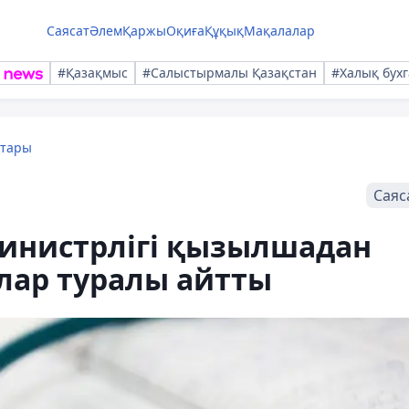
Саясат
Әлем
Қаржы
Оқиға
Құқық
Мақалалар
#Қазақмыс
#Салыстырмалы Қазақстан
#Халық бухг
қтары
Саяс
министрлігі қызылшадан
лар туралы айтты