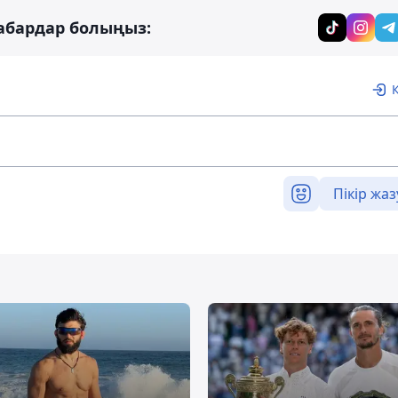
абардар болыңыз:
Пікір жаз