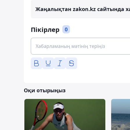
Жаңалықтан zakon.kz сайтында х
Пікірлер
0
Оқи отырыңыз