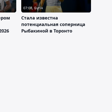
07:08, Бүгін
ером
Cтала известна
а
потенциальная соперница
2026
Рыбакиной в Торонто