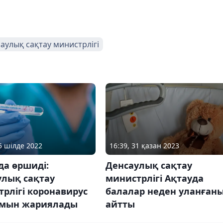
аулық сақтау министрлігі
16:39, 31 қазан 2023
15 шілде 2022
Денсаулық сақтау
да өршиді:
министрлігі Ақтауда
улық сақтау
балалар неден уланған
рлігі коронавирус
айтты
мын жариялады