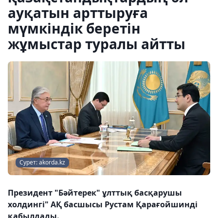
ауқатын арттыруға
мүмкіндік беретін
жұмыстар туралы айтты
Сурет: akorda.kz
Президент "Бәйтерек" ұлттық басқарушы
холдингі" АҚ басшысы Рустам Қарағойшинді
қабылдады.