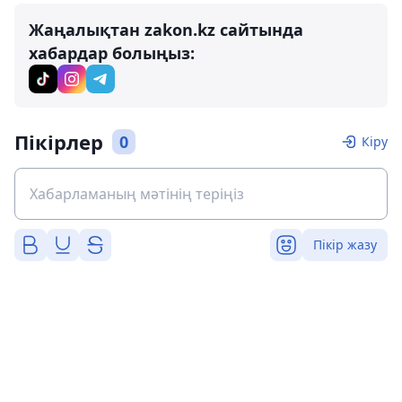
Жаңалықтан zakon.kz сайтында
хабардар болыңыз:
Пікірлер
0
Кіру
Пікір жазу