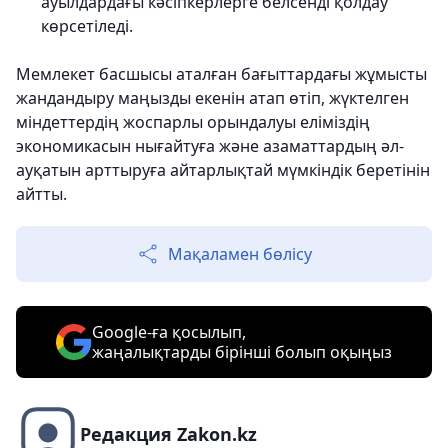
ауылдардағы кәсіпкерлерге белсенді қолдау
көрсетіледі.
Мемлекет басшысы аталған бағыттардағы жұмысты
жандандыру маңызды екенін атап өтіп, жүктелген
міндеттердің жоспарлы орындалуы еліміздің
экономикасын нығайтуға және азаматтардың әл-
ауқатын арттыруға айтарлықтай мүмкіндік беретінін
айтты.
Мақаламен бөлісу
Google-ға қосылып,
жаңалықтарды бірінші болып оқыңыз
Редакция Zakon.kz