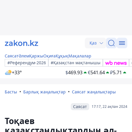
Қаз
Саясат
Әлем
Қаржы
Оқиға
Құқық
Мақалалар
#Референдум-2026
#Қазақстан мақтанышы
+33°
$
469.93
€
541.64
₽
5.71
Басты
Барлық жаңалықтар
Саясат жаңалықтары
Саясат
17:17, 22 ақпан 2024
Тоқаев
қазақстандықтардың әл-