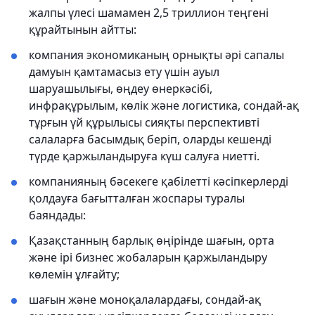
жалпы үлесі шамамен 2,5 триллион теңгені
құрайтынын айтты:
компания экономиканың орнықты әрі сапалы
дамуын қамтамасыз ету үшін ауыл
шаруашылығы, өңдеу өнеркәсібі,
инфрақұрылым, көлік және логистика, сондай-ақ
тұрғын үй құрылысы сияқты перспективті
салаларға басымдық беріп, оларды кешенді
түрде қаржыландыруға күш салуға ниетті.
компанияның бәсекеге қабілетті кәсіпкерлерді
қолдауға бағытталған жоспары туралы
баяндады:
Қазақстанның барлық өңірінде шағын, орта
және ірі бизнес жобаларын қаржыландыру
көлемін ұлғайту;
шағын және моноқалалардағы, сондай-ақ