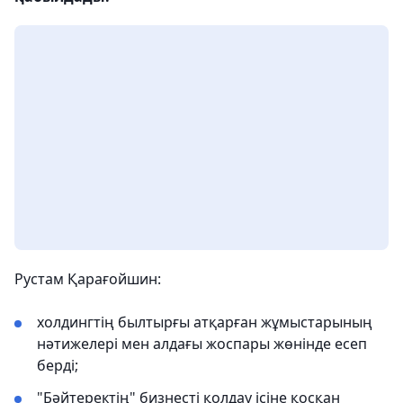
Рустам Қарағойшин:
холдингтің былтырғы атқарған жұмыстарының
нәтижелері мен алдағы жоспары жөнінде есеп
берді;
"Бәйтеректің" бизнесті қолдау ісіне қосқан