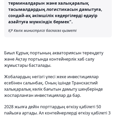
терминалдарын және халықаралық
тасымалдардың логистикасын дамытуға,
сондай-ақ әкімшілік кедергілерді едәуір
азайтуға мүмкіндік бермек".
ҚР Көлік министрлігі баспасөз қызметі
Биыл Құрық портының акваториясын тереңдету
және Ақтау портында контейнерлік хаб салу
жұмыстары басталады.
Жобалардың негізгі үлесі жеке инвестициялар
есебінен салынбақ. Оның ішінде Транскаспий
халықаралық көлік бағытын дамыту шеңберінде
жоспарланған инвестициялар да бар.
2028 жылға дейін порттардың өткізу қабілеті 50
пайызға артады. Ал контейнерлерді өткізу қабілеті 3