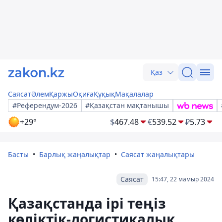
Қаз
Саясат
Әлем
Қаржы
Оқиға
Құқық
Мақалалар
#Референдум-2026
#Қазақстан мақтанышы
+29°
$
467.48
€
539.52
₽
5.73
Басты
Барлық жаңалықтар
Саясат жаңалықтары
Саясат
15:47, 22 мамыр 2024
Қазақстанда ірі теңіз
көліктік-логистикалық