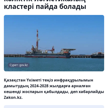
кластері пайда болады
Сурет: gov.kz
Қазақстан Үкіметі теңіз инфрақұрылымын
дамытудың 2024-2028 жылдарға арналған
кешенді жоспарын қабылдады, деп хабарлайды
Zakon.kz.