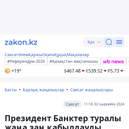
Қаз
Саясат
Әлем
Қаржы
Оқиға
Құқық
Мақалалар
#Референдум-2026
#Қазақстан мақтанышы
+19°
$
467.48
€
539.52
₽
5.73
Басты
Барлық жаңалықтар
Саясат жаңалықтары
Саясат
11:18, 02 қыркүйек 2024
Президент Банктер туралы
жаңа заң қабылдауды