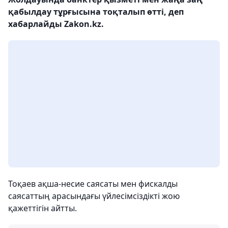
қабылдау тұрғысына тоқталып өтті, деп
хабарлайды Zakon.kz.
Тоқаев ақша-несие саясаты мен фискалды
саясаттың арасындағы үйлесімсіздікті жою
қажеттігін айтты.