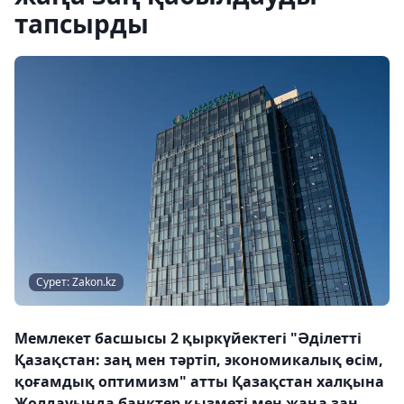
тапсырды
Сурет: Zakon.kz
Мемлекет басшысы 2 қыркүйектегі "Әділетті
Қазақстан: заң мен тәртіп, экономикалық өсім,
қоғамдық оптимизм" атты Қазақстан халқына
Жолдауында банктер қызметі мен жаңа заң