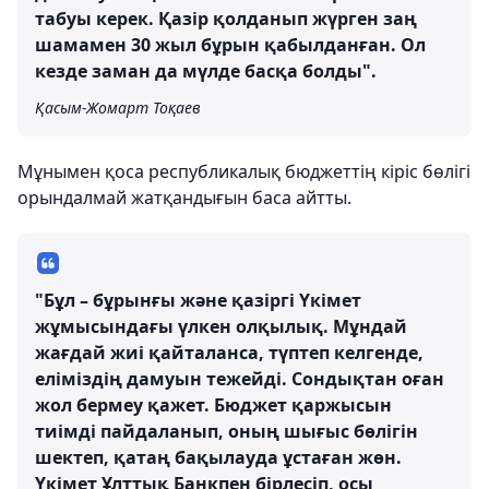
табуы керек. Қазір қолданып жүрген заң
шамамен 30 жыл бұрын қабылданған. Ол
кезде заман да мүлде басқа болды".
Қасым-Жомарт Тоқаев
Мұнымен қоса республикалық бюджеттің кіріс бөлігі
орындалмай жатқандығын баса айтты.
"Бұл – бұрынғы және қазіргі Үкімет
жұмысындағы үлкен олқылық. Мұндай
жағдай жиі қайталанса, түптеп келгенде,
еліміздің дамуын тежейді. Сондықтан оған
жол бермеу қажет. Бюджет қаржысын
тиімді пайдаланып, оның шығыс бөлігін
шектеп, қатаң бақылауда ұстаған жөн.
Үкімет Ұлттық Банкпен бірлесіп, осы