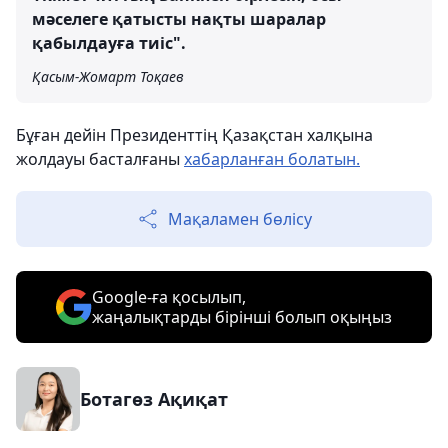
мәселеге қатысты нақты шаралар
қабылдауға тиіс".
Қасым-Жомарт Тоқаев
Бұған дейін Президенттің Қазақстан халқына
жолдауы басталғаны
хабарланған болатын.
Мақаламен бөлісу
Google-ға қосылып,
жаңалықтарды бірінші болып оқыңыз
Ботагөз Ақиқат