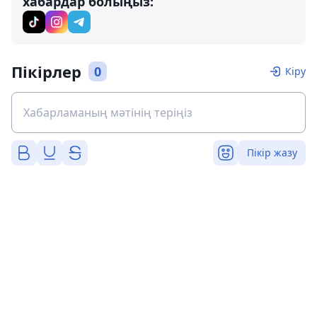
хабардар болыңыз:
Пікірлер
0
Кіру
Пікір жазу