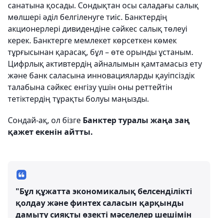
санатына қосады. Сондықтан осы саладағы салық
мөлшері әділ белгіленуге тиіс. Банктердің
акционерлері дивидендіне сәйкес салық төлеуі
керек. Банктерге мемлекет көрсеткен көмек
тұрғысынан қарасақ, бұл – өте орынды ұстаным.
Цифрлық активтердің айналымын қамтамасыз ету
және банк саласына инновацияларды қауіпсіздік
талабына сәйкес енгізу үшін оны реттейтін
тетіктердің тұрақты болуы маңызды.
Сондай-ақ, ол бізге
Банктер туралы жаңа заң
қажет екенін айтты.
"Бұл құжатта экономикалық белсенділікті
қолдау және финтех саласын қарқынды
дамыту сияқты өзекті мәселелер шешімін