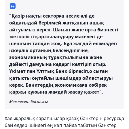
"Қазір нақты секторға несие әлі де
ойдағыдай берілмей жатқанын ашық
айтуымыз керек. Шағын және орта бизнесті
жеткілікті қаржыландыру мәселесі де
шешімін тапқан жоқ. Бұл жағдай еліміздегі
іскерлік ортаның белсенділігіне,
экономиканың тұрақтылығына және
дәйекті дамуына кедергі келтіріп отыр.
Үкімет пен Ұлттық Банк бірлесіп,о сыған
қатысты оңтайлы шешімдер ойластыруы
керек. Банктердің экономикаға көбірек
қаржы құюына жағдай жасау қажет".
Мемлекет басшысы
Халықаралық сарапшылар қазақ банктерін ресурсқа
бай елдер ішіндегі ең көп пайда табатын банктер