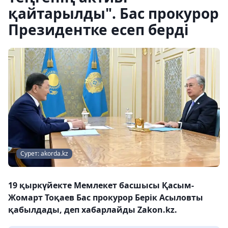
қайтарылды". Бас прокурор
Президентке есеп берді
Сурет: akorda.kz
19 қыркүйекте Мемлекет басшысы Қасым-
Жомарт Тоқаев Бас прокурор Берік Асыловты
қабылдады, деп хабарлайды Zakon.kz.