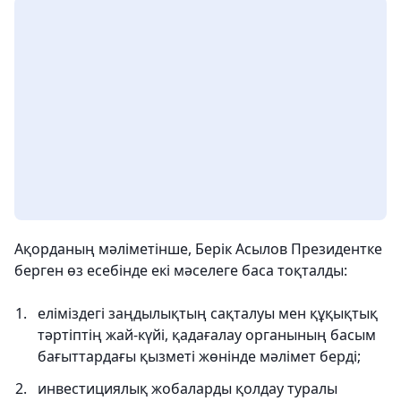
Ақорданың мәліметінше, Берік Асылов Президентке
берген өз есебінде екі мәселеге баса тоқталды:
еліміздегі заңдылықтың сақталуы мен құқықтық
тәртіптің жай-күйі, қадағалау органының басым
бағыттардағы қызметі жөнінде мәлімет берді;
инвестициялық жобаларды қолдау туралы