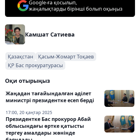
Google-ға қосылып,
жаңалықтарды бірінші болып оқыңыз
Камшат Сатиева
Қазақстан
Қасым-Жомарт Тоқаев
ҚР Бас прокуратурасы
Оқи отырыңыз
Жаңадан тағайындалған әділет
министрі президентке есеп берді
17:00, 20 қаңтар 2025
Президентке Бас прокурор Абай
облысындағы өртке қатысты
тергеу амалдары жөнінде
баяндады