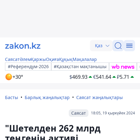
Қаз
Саясат
Әлем
Қаржы
Оқиға
Құқық
Мақалалар
#Референдум-2026
#Қазақстан мақтанышы
+30°
$
469.93
€
541.64
₽
5.71
Басты
Барлық жаңалықтар
Саясат жаңалықтары
Саясат
18:05, 19 қыркүйек 2024
"Шетелден 262 млрд
теңгенің активі