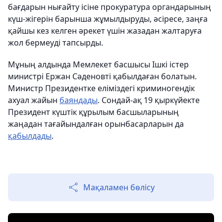
бағдарын нығайту ісіне прокуратура органдарының
күш-жігерін барынша жұмылдыруды, әсіресе, заңға
қайшы кез келген әрекет үшін жазадан жалтаруға
жол бермеуді тапсырды.
Мұның алдында Мемлекет басшысы Ішкі істер
министрі Ержан Сәденовті қабылдаған болатын.
Министр Президентке еліміздегі криминогендік
ахуал жайын
баяндады
. Сондай-ақ 19 қыркүйекте
Президент күштік құрылым басшыларының
жаңадан тағайындалған орынбасарларын да
қабылдады
.
Мақаламен бөлісу