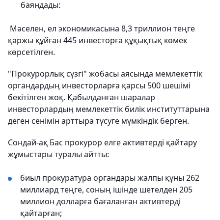
баяндады:
Мәселен, ел экономикасына 8,3 триллион теңге
қаржы құйған 445 инвесторға құқықтық көмек
көрсетілген.
"Прокурорлық сүзгі" жобасы аясында мемлекеттік
органдардың инвесторларға қарсы 500 шешімі
бекітілген жоқ. Қабылданған шаралар
инвесторлардың мемлекеттік билік институттарына
деген сенімін арттыра түсуге мүмкіндік берген.
Сондай-ақ Бас прокурор елге активтерді қайтару
жұмыстары туралы айтты:
биыл прокуратура органдары жалпы құны 262
миллиард теңге, соның ішінде шетелден 205
миллион долларға бағаланған активтерді
қайтарған;