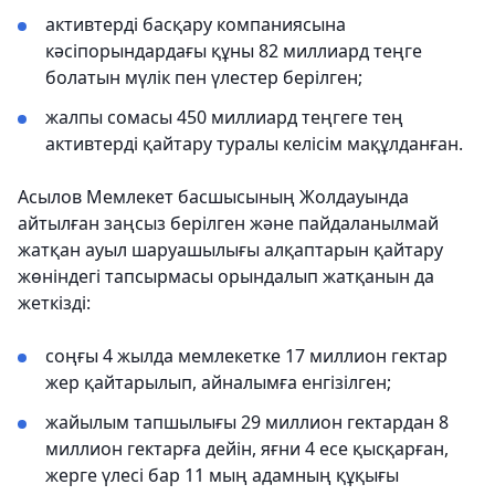
активтерді басқару компаниясына
кәсіпорындардағы құны 82 миллиард теңге
болатын мүлік пен үлестер берілген;
жалпы сомасы 450 миллиард теңгеге тең
активтерді қайтару туралы келісім мақұлданған.
Асылов Мемлекет басшысының Жолдауында
айтылған заңсыз берілген және пайдаланылмай
жатқан ауыл шаруашылығы алқаптарын қайтару
жөніндегі тапсырмасы орындалып жатқанын да
жеткізді:
соңғы 4 жылда мемлекетке 17 миллион гектар
жер қайтарылып, айналымға енгізілген;
жайылым тапшылығы 29 миллион гектардан 8
миллион гектарға дейін, яғни 4 есе қысқарған,
жерге үлесі бар 11 мың адамның құқығы