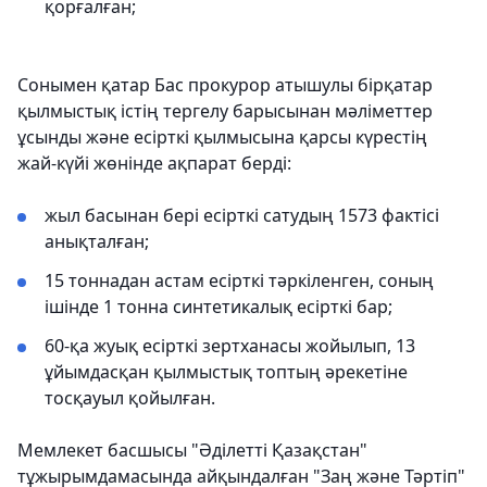
қорғалған;
Сонымен қатар Бас прокурор атышулы бірқатар
қылмыстық істің тергелу барысынан мәліметтер
ұсынды және есірткі қылмысына қарсы күрестің
жай-күйі жөнінде ақпарат берді:
жыл басынан бері есірткі сатудың 1573 фактісі
анықталған;
15 тоннадан астам есірткі тәркіленген, соның
ішінде 1 тонна синтетикалық есірткі бар;
60-қа жуық есірткі зертханасы жойылып, 13
ұйымдасқан қылмыстық топтың әрекетіне
тосқауыл қойылған.
Мемлекет басшысы "Әділетті Қазақстан"
тұжырымдамасында айқындалған "Заң және Тәртіп"