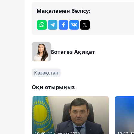
Мақаламен бөлісу:
Ботагөз Ақиқат
Қазақстан
Оқи отырыңыз
10:40, 12 наурыз 2025
10:47, 