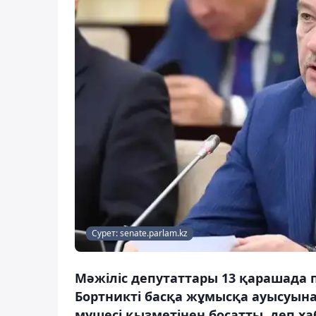
Сурет: senate.parlam.kz
Мәжіліс депутаттары 13 қарашад
Бортникті басқа жұмысқа ауысуын
мүшесі қызметінен босатты, деп ха