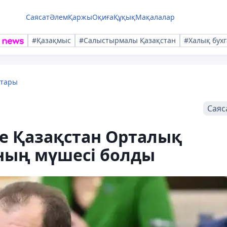
Саясат
Әлем
Қаржы
Оқиға
Құқық
Мақалалар
#Қазақмыс
#Салыстырмалы Қазақстан
#Халық бухг
қтары
Саяс
е Қазақстан Орталық
ның мүшесі болды