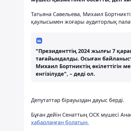
Татьяна Савельева, Михаил Бортникті
қаулысымен жоғары аудиторлық палат
"Президенттің 2024 жылғы 7 қа
тағайындалды. Осыған байланыс
Михаил Бортниктің өкілеттігін м
енгізілуде", – деді ол.
Депутаттар бірауыздан дауыс берді.
Бұған дейін Сенаттың ОСК мүшесі Ана
хабарланған болатын.