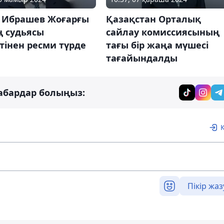
т Ибрашев Жоғарғы
Қазақстан Орталық
ң судьясы
сайлау комиссиясының
тінен ресми түрде
тағы бір жаңа мүшесі
тағайындалды
абардар болыңыз:
Пікір жаз