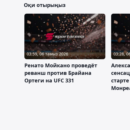
Оқи отырыңыз
03:59, 06 тамыз 2026
03:28, 
Ренато Мойкано проведёт
Алекса
реванш против Брайана
сенсац
Ортеги на UFC 331
старте
Монре