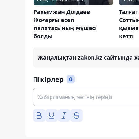
Рахымжан Ділдаев
Талға
Жоғарғы есеп
Сотты
палатасының мүшесі
қызме
болды
кетті
Жаңалықтан zakon.kz сайтында х
Пікірлер
0