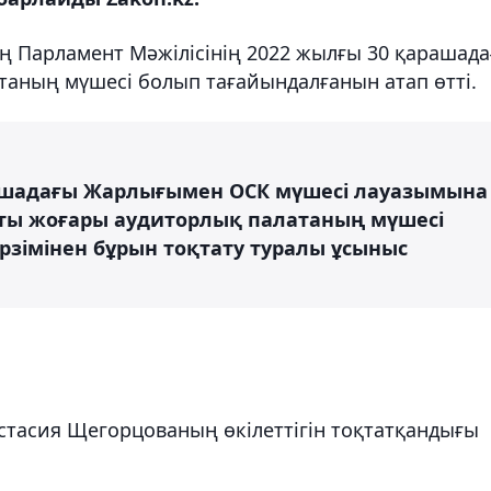
ң Парламент Мәжілісінің 2022 жылғы 30 қарашад
аның мүшесі болып тағайындалғанын атап өтті.
рашадағы Жарлығымен ОСК мүшесі лауазымына
ты жоғары аудиторлық палатаның мүшесі
ерзімінен бұрын тоқтату туралы ұсыныс
стасия Щегорцованың өкілеттігін тоқтатқандығы