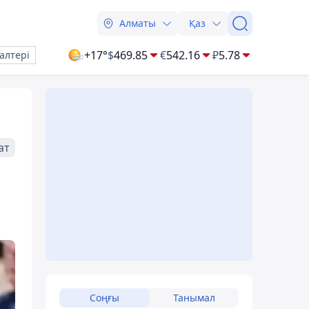
Алматы
Қаз
+17°
$
469.85
€
542.16
₽
5.78
алтері
ат
Соңғы
Танымал