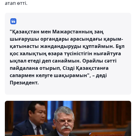
атап өтті.
"Қазақстан мен Мажарстанның заң
шығарушы органдары арасындағы қарым-
қатынасты жандандыруды құптаймын. Бұл
қос халықтың өзара түсіністігін нығайтуға
ықпал етеді деп санаймын. Орайлы сәтті
пайдалана отырып, Сізді Қазақстанға
сапармен келуге шақырамын", – деді
Президент.