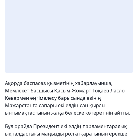
Ақорда баспасөз қызметінің хабарлауынша,
Мемлекет басшысы Қасым-Жомарт Тоқаев Ласло
Kёвермен әңгімелесу барысында өзінің
Мажарстанға сапары екі елдің сан қырлы
ынтымақтастығын жаңа белеске көтеретінін айтты.
Бұл орайда Президент екі елдің парламентаралық
ықпалдастығы маңызды рөл атқаратынын ерекше