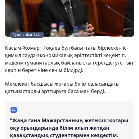
Сурет: akorda.kz
Қасым-Жомарт Тоқаев бұл бағыттағы бірлескен іс-
қимыл сауда-экономикалық әріптестікті кеңейтіп,
мәдени-гуманитарлық байланысты тереңдетуге тың
серпін беретініне сенім білдірді.
Мемлекет басшысы жоғары білім саласындағы
қатынастарды арттыруға баса мән берді.
"Жаңа ғана Мажарстанның жетекші жоғары
оқу орындарында білім алып жатқан
қазақстандық студенттермен кездестім.