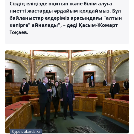
Сіздің еліңізде оқитын және білім алуға
ниетті жастарды әрдайым қолдаймыз. Бұл
байланыстар елдеріміз арасындағы "алтын
көпірге" айналады", – деді Қасым-Жомарт
Тоқаев.
Сурет: akorda.kz