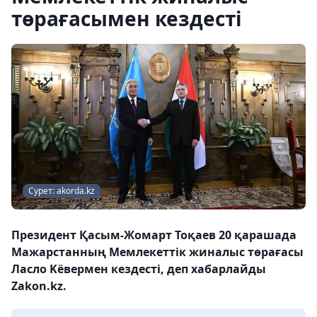
төрағасымен кездесті
Сурет: akorda.kz
Президент Қасым-Жомарт Тоқаев 20 қарашада
Мажарстанның Мемлекеттік жиналыс төрағасы
Ласло Kёвермен кездесті, деп хабарлайды
Zakon.kz.