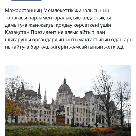
Мажарстанның Мемлекеттік жиналысының
төрағасы парламентаралық ықпалдастықты
дамытуға жан-жақты қолдау көрсеткені үшін
Қазақстан Президентіне алғыс айтып, заң
шығарушы органдардың ынтымақтастығын одан әрі
нығайтуға бар күш-жігерін жұмсайтынын жеткізді.