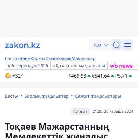
Қаз
Саясат
Әлем
Қаржы
Оқиға
Құқық
Мақалалар
#Референдум-2026
#Қазақстан мақтанышы
+32°
$
469.93
€
541.64
₽
5.71
Басты
Барлық жаңалықтар
Саясат жаңалықтары
Саясат
21:35, 20 қараша 2024
Тоқаев Мажарстанның
Мемлекеттік жиналыс