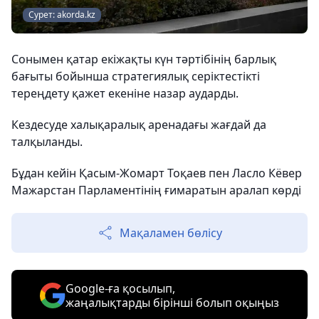
Сурет: akorda.kz
Сонымен қатар екіжақты күн тәртібінің барлық
бағыты бойынша стратегиялық серіктестікті
тереңдету қажет екеніне назар аударды.
Кездесуде халықаралық аренадағы жағдай да
талқыланды.
Бұдан кейін Қасым-Жомарт Тоқаев пен Ласло Кёвер
Мажарстан Парламентінің ғимаратын аралап көрді
Мақаламен бөлісу
Google-ға қосылып,
жаңалықтарды бірінші болып оқыңыз