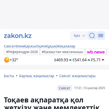
Қаз
Саясат
Әлем
Қаржы
Оқиға
Құқық
Мақалалар
#Референдум-2026
#Қазақстан мақтанышы
+32°
$
469.93
€
541.64
₽
5.71
Басты
Барлық жаңалықтар
Саясат жаңалықтары
Саясат
17:21, 13 қаңтар 2025
Тоқаев ақпаратқа қол
жеткізу және мемлекеттік