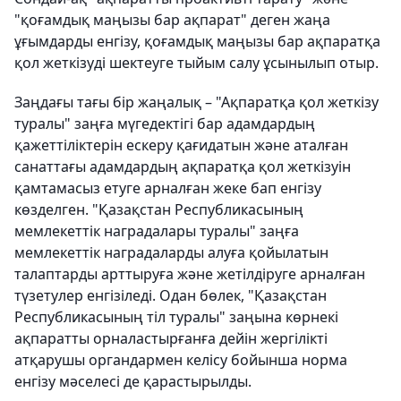
"қоғамдық маңызы бар ақпарат" деген жаңа
ұғымдарды енгізу, қоғамдық маңызы бар ақпаратқа
қол жеткізуді шектеуге тыйым салу ұсынылып отыр.
Заңдағы тағы бір жаңалық – "Ақпаратқа қол жеткізу
туралы" заңға мүгедектігі бар адамдардың
қажеттіліктерін ескеру қағидатын және аталған
санаттағы адамдардың ақпаратқа қол жеткізуін
қамтамасыз етуге арналған жеке бап енгізу
көзделген. "Қазақстан Республикасының
мемлекеттік наградалары туралы" заңға
мемлекеттік наградаларды алуға қойылатын
талаптарды арттыруға және жетілдіруге арналған
түзетулер енгізіледі. Одан бөлек, "Қазақстан
Республикасының тіл туралы" заңына көрнекі
ақпаратты орналастырғанға дейін жергілікті
атқарушы органдармен келісу бойынша норма
енгізу мәселесі де қарастырылды.