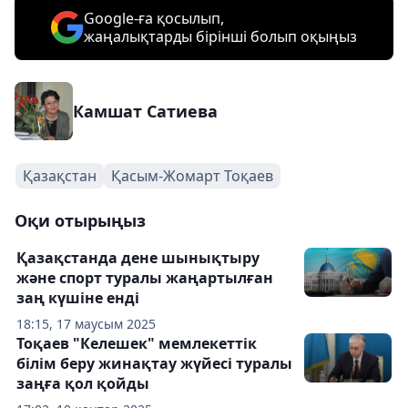
Google-ға қосылып,
жаңалықтарды бірінші болып оқыңыз
Камшат Сатиева
Қазақстан
Қасым-Жомарт Тоқаев
Оқи отырыңыз
Қазақстанда дене шынықтыру
және спорт туралы жаңартылған
заң күшіне енді
18:15, 17 маусым 2025
Тоқаев "Келешек" мемлекеттік
білім беру жинақтау жүйесі туралы
заңға қол қойды