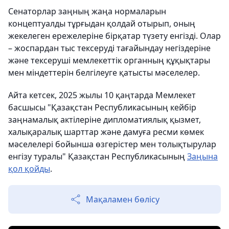
Сенаторлар заңның жаңа нормаларын
концептуалды тұрғыдан қолдай отырып, оның
жекелеген ережелеріне бірқатар түзету енгізді. Олар
– жоспардан тыс тексеруді тағайындау негіздеріне
және тексеруші мемлекеттік органның құқықтары
мен міндеттерін белгілеуге қатысты мәселелер.
Айта кетсек, 2025 жылы 10 қаңтарда Мемлекет
басшысы "Қазақстан Республикасының кейбір
заңнамалық актілеріне дипломатиялық қызмет,
халықаралық шарттар және дамуға ресми көмек
мәселелері бойынша өзгерістер мен толықтырулар
енгізу туралы" Қазақстан Республикасының
Заңына
қол қойды
.
Мақаламен бөлісу