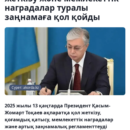
наградалар туралы
заңнамаға қол қойды
Сурет: akorda.kz
2025 жылы 13 қаңтарда Президент Қасым-
Жомарт Тоқаев ақпаратқа қол жеткізу,
қоғамдық қатысу, мемлекеттік наградалар
және артық заңнамалық регламенттеуді