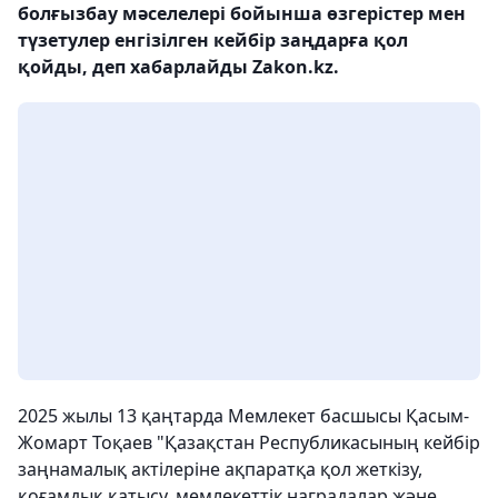
болғызбау мәселелері бойынша өзгерістер мен
түзетулер енгізілген кейбір заңдарға қол
қойды, деп хабарлайды Zakon.kz.
2025 жылы 13 қаңтарда Мемлекет басшысы Қасым-
Жомарт Тоқаев "Қазақстан Республикасының кейбір
заңнамалық актілеріне ақпаратқа қол жеткізу,
қоғамдық қатысу, мемлекеттік наградалар және