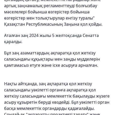
артық заңнамалық регламенттеуді болғызбау
мәселелері бойынша өзгерістер бойынша
өзгерістер мен толықтырулар енгізу туралы"
Қазақстан Республикасының Заңына қол қойды.
Аталған заң 2024 жылы 5 желтоқсанда Сенатта
қаралды.
Бұл заң азаматтардың ақпаратқа қол жеткізу
саласындағы құқықтары мен заңды мүдделерін
қамтамасыз етуге және іске асыруға арналған.
Нақты айтқанда, заң ақпаратқа қол жеткізу
саласындағы уәкілетті органға ақпаратқа қол
жеткізу саласындағы мемлекеттік бақылауды жүзеге
асыру құзыретін беруді көздейді. Бұл уәкілетті орган
басқа мемлекеттік органдарды қадағалайды.
Сондай-ақ "ақпаратты проактивті тарату" және