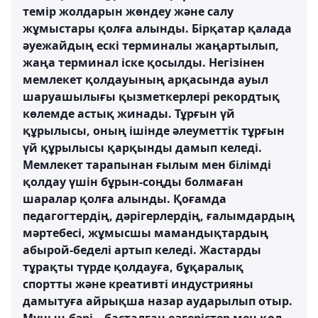
темір жолдарын жөндеу және салу
жұмыстары қолға алынды. Бірқатар қалада
әуежайдың ескі терминалы жаңартылып,
жаңа терминал іске қосылды. Негізінен
мемлекет қолдауының арқасында ауыл
шаруашылығы қызметкерлері рекордтық
көлемде астық жинады. Тұрғын үй
құрылысы, оның ішінде әлеуметтік тұрғын
үй құрылысы қарқынды дамып келеді.
Мемлекет тарапынан ғылым мен білімді
қолдау үшін бұрын-соңды болмаған
шаралар қолға алынды. Қоғамда
педагогтердің, дәрігерлердің, ғалымдардың
мәртебесі, жұмысшы мамандықтардың
абырой-беделі артып келеді. Жастарды
тұрақты түрде қолдауға, бұқаралық
спортты және креативті индустрияны
дамытуға айрықша назар аударылып отыр.