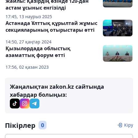
жайлы: Қазірдің өзінде 120-дан
астам ұсыныс енгізілді
17:45, 13 наурыз 2025
Астанада Ұлттық құрылтай жұмыс
секцияларының отырыстары өтті
14:50, 27 қаңтар 2024
Қызылордада облыстық
азаматтық форум өтті
17:56, 02 қазан 2023
Жаңалықтан zakon.kz сайтында
хабардар болыңыз:
Пікірлер
0
Кіру