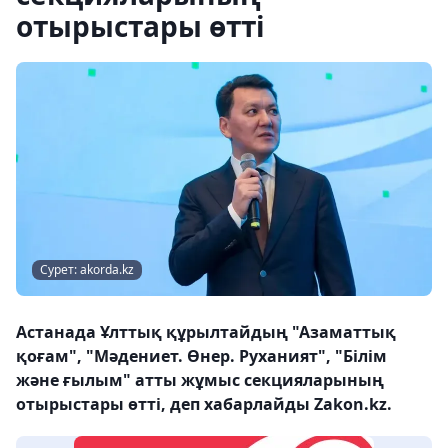
отырыстары өтті
Сурет: akorda.kz
Астанада Ұлттық құрылтайдың "Азаматтық
қоғам", "Мәдениет. Өнер. Руханият", "Білім
және ғылым" атты жұмыс секцияларының
отырыстары өтті, деп хабарлайды Zakon.kz.