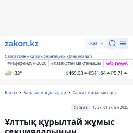
Қаз
Саясат
Әлем
Қаржы
Оқиға
Құқық
Мақалалар
#Референдум-2026
#Қазақстан мақтанышы
+32°
$
469.93
€
541.64
₽
5.71
Басты
Барлық жаңалықтар
Саясат жаңалықтары
Саясат
16:37, 01 ақпан 2025
Ұлттық құрылтай жұмыс
секцияларының