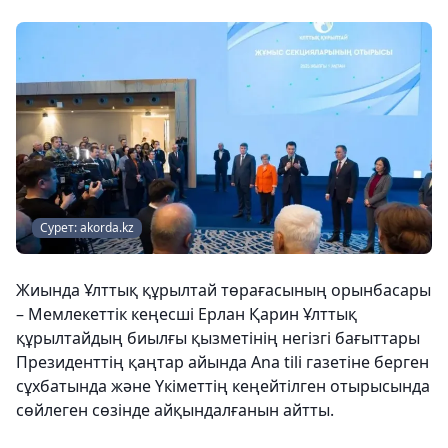
Сурет: akorda.kz
Жиында Ұлттық құрылтай төрағасының орынбасары
– Мемлекеттік кеңесші Ерлан Қарин Ұлттық
құрылтайдың биылғы қызметінің негізгі бағыттары
Президенттің қаңтар айында Ana tili газетіне берген
сұхбатында және Үкіметтің кеңейтілген отырысында
сөйлеген сөзінде айқындалғанын айтты.