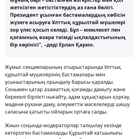
Мұның бәрі – басталған өзгерістер мен қол
жеткізген жетістіктердің аз ғана бөлігі.
Президент ұсынған бастамалардың көбісін
жүзеге асыруға Ұлттық құрылтай мүшелері
зор үлес қосып келеді. Бұл – мемлекет пен
қоғамның өзара тиімді ықпалдастығының
бір көрінісі", –деді Ерлан Қарин.
Жұмыс секцияларының отырыстарында Ұлттық
құрылтай мүшелерінің бастамалары мен
ұсыныстарының орындалу барысы қаралды.
Сонымен қатар азаматтық қоғамды дамыту және
берекелі бірлікті нығайту, адам құқықтарын қорғау,
мәдени-рухани даму, әлеуметтік мәселелерді шешу
саласына қатысты ойларын ортаға салды.
Жиын соңында модераторлар талқылау кезінде
көтерілген бастамаларды Құрылтай хатшылығы