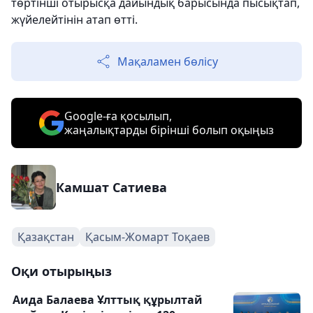
төртінші отырысқа дайындық барысында пысықтап,
жүйелейтінін атап өтті.
Мақаламен бөлісу
Google-ға қосылып,
жаңалықтарды бірінші болып оқыңыз
Камшат Сатиева
Қазақстан
Қасым-Жомарт Тоқаев
Оқи отырыңыз
Аида Балаева Ұлттық құрылтай