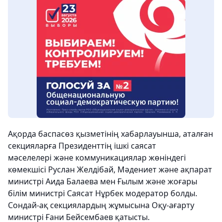
Ақорда баспасөз қызметінің хабарлауынша, аталған
секцияларға Президенттің ішкі саясат
мәселелері және коммуникациялар жөніндегі
көмекшісі Руслан Желдібай, Мәдениет және ақпарат
министрі Аида Балаева мен Ғылым және жоғары
білім министрі Саясат Нұрбек модератор болды.
Сондай-ақ секциялардың жұмысына Оқу-ағарту
министрі Ғани Бейсембаев қатысты.