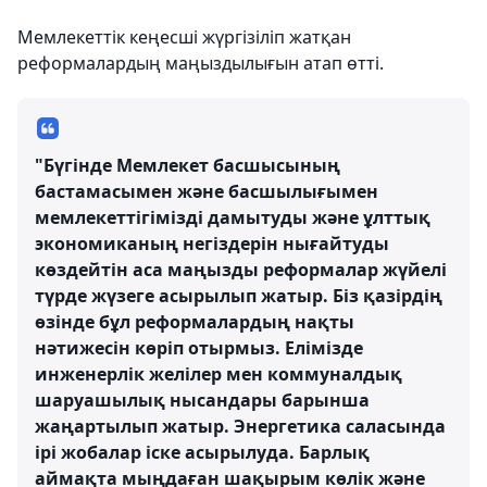
Мемлекеттік кеңесші жүргізіліп жатқан
реформалардың маңыздылығын атап өтті.
"Бүгінде Мемлекет басшысының
бастамасымен және басшылығымен
мемлекеттігімізді дамытуды және ұлттық
экономиканың негіздерін нығайтуды
көздейтін аса маңызды реформалар жүйелі
түрде жүзеге асырылып жатыр. Біз қазірдің
өзінде бұл реформалардың нақты
нәтижесін көріп отырмыз. Елімізде
инженерлік желілер мен коммуналдық
шаруашылық нысандары барынша
жаңартылып жатыр. Энергетика саласында
ірі жобалар іске асырылуда. Барлық
аймақта мыңдаған шақырым көлік және