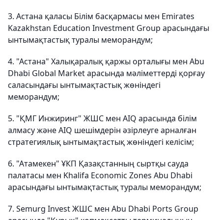
3. Астана қаласы Білім басқармасы мен Emirates
Kazakhstan Education Investment Group арасындағы
ынтымақтастық туралы меморандум;
4. "Астана" Халықаралық қаржы орталығы мен Abu
Dhabi Global Market арасында мәліметтерді қорғау
саласындағы ынтымақтастық жөніндегі
меморандум;
5. "ҚМГ Инжиринг" ЖШС мен AIQ арасында білім
алмасу және AIQ шешімдерін әзірлеуге арналған
стратегиялық ынтымақтастық жөніндегі келісім;
6. "Атамекен" ҰКП Қазақстанның сыртқы сауда
палатасы мен Khalifa Economic Zones Abu Dhabi
арасындағы ынтымақтастық туралы меморандум;
7. Semurg Invest ЖШС мен Abu Dhabi Ports Group