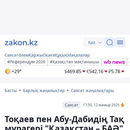
Қаз
Саясат
Әлем
Қаржы
Оқиға
Құқық
Мақалалар
#Референдум-2026
#Қазақстан мақтанышы
+29°
$
469.85
€
542.16
₽
5.78
Басты
Барлық жаңалықтар
Саясат жаңалықтары
Саясат
17:50, 12 мамыр 2025
Тоқаев пен Абу-Дабидің Тақ
мұрагері "Қазақстан – БАӘ"