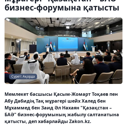
бизнес-форумына қатысты
Сурет: Ақорда
Мемлекет басшысы Қасым-Жомарт Тоқаев пен
Абу Дабидің Тақ мұрагері шейх Халед бен
Мұхаммед бен Заид Әл Нахаян "Қазақстан –
БАӘ" бизнес-форумының жабылу салтанатына
қатысты, деп хабарлайды Zakon.kz.