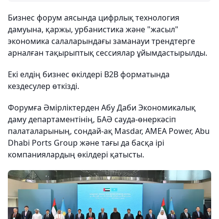
Бизнес форум аясында цифрлық технология
дамуына, қаржы, урбанистика және "жасыл"
экономика салаларындағы заманауи трендтерге
арналған тақырыптық сессиялар ұйымдастырылды.
Екі елдің бизнес өкілдері B2B форматында
кездесулер өткізді.
Форумға Әмірліктерден Абу Даби Экономикалық
даму департаментінің, БАӘ сауда-өнеркәсіп
палаталарының, сондай-ақ Masdar, AMEA Power, Abu
Dhabi Ports Group және тағы да басқа ірі
компаниялардың өкілдері қатысты.