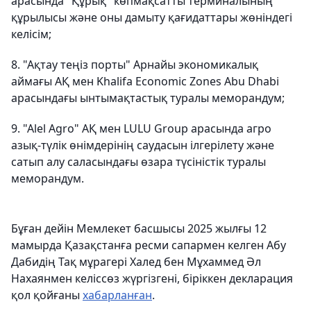
арасында "Құрық" көпмақсатты терминалының
құрылысы және оны дамыту қағидаттары жөніндегі
келісім;
8. "Ақтау теңіз порты" Арнайы экономикалық
аймағы АҚ мен Khalifa Economic Zones Abu Dhabi
арасындағы ынтымақтастық туралы меморандум;
9. "Alel Agro" АҚ мен LULU Group арасында агро
азық-түлік өнімдерінің саудасын ілгерілету және
сатып алу саласындағы өзара түсіністік туралы
меморандум.
Бұған дейін Мемлекет басшысы 2025 жылғы 12
мамырда Қазақстанға ресми сапармен келген Абу
Дабидің Тақ мұрагері Халед бен Мұхаммед Әл
Нахаянмен келіссөз жүргізгені, біріккен декларация
қол қойғаны
хабарланған
.