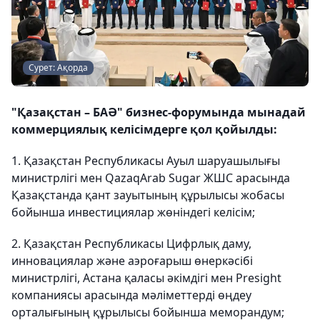
Сурет: Ақорда
"Қазақстан – БАӘ" бизнес-форумында мынадай
коммерциялық келісімдерге қол қойылды:
1. Қазақстан Республикасы Ауыл шаруашылығы
министрлігі мен QazaqArab Sugar ЖШС арасында
Қазақстанда қант зауытының құрылысы жобасы
бойынша инвестициялар жөніндегі келісім;
2. Қазақстан Республикасы Цифрлық даму,
инновациялар және аэроғарыш өнеркәсібі
министрлігі, Астана қаласы әкімдігі мен Presight
компаниясы арасында мәліметтерді өңдеу
орталығының құрылысы бойынша меморандум;