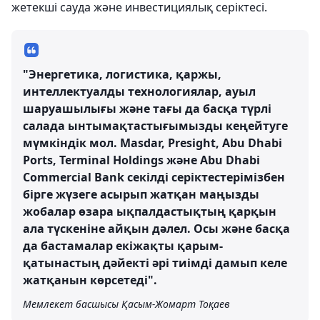
жетекші сауда және инвестициялық серіктесі.
"Энергетика, логистика, қаржы,
интеллектуалды технологиялар, ауыл
шаруашылығы және тағы да басқа түрлі
салада ынтымақтастығымызды кеңейтуге
мүмкіндік мол. Masdar, Presight, Abu Dhabi
Ports, Terminal Holdings және Аbu Dhabi
Commercial Bank cекілді серіктестерімізбен
бірге жүзеге асырып жатқан маңызды
жобалар өзара ықпалдастықтың қарқын
ала түскеніне айқын дәлел. Осы және басқа
да бастамалар екіжақты қарым-
қатынастың дәйекті әрі тиімді дамып келе
жатқанын көрсетеді".
Мемлекет басшысы Қасым-Жомарт Тоқаев