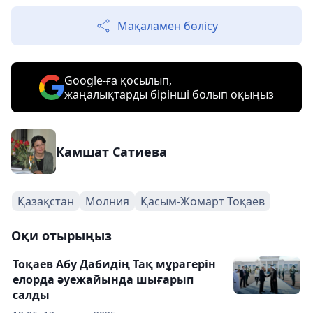
Мақаламен бөлісу
Google-ға қосылып,
жаңалықтарды бірінші болып оқыңыз
Камшат Сатиева
Қазақстан
Молния
Қасым-Жомарт Тоқаев
Оқи отырыңыз
Тоқаев Абу Дабидің Тақ мұрагерін
елорда әуежайында шығарып
салды