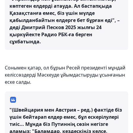
көптеген елдерді атауда. Ал бастапқыда
Қазақстанға емес, біз үшін мүлде
қабылданбайтын елдерге бет бұрған еді", –
деді Дмитрий Песков 2025 жылғы 24
қыркүйекте Радио РБК-ға берген
сұхбатында.
Сонымен қатар, ол бұрын Ресей президенті мұндай
келіссөздерді Мәскеуде ұйымдастыруды ұсынғанын
еске салды.
"(Швейцария мен Австрия – ред.) фактіде біз
үшін бейтарап елдер емес, бұл ескерілулері
тиіс... Мұнда біз Путиннің сөзін негізге
аламыз: "Баламдар, кездескіңіз келсе,