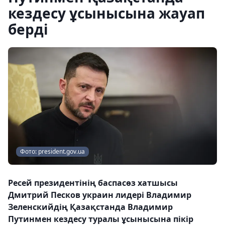
кездесу ұсынысына жауап
берді
Фото: president.gov.ua
Ресей президентінің баспасөз хатшысы
Дмитрий Песков украин лидері Владимир
Зеленскийдің Қазақстанда Владимир
Путинмен кездесу туралы ұсынысына пікір