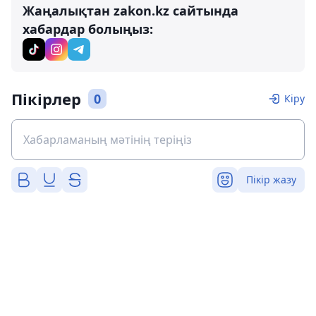
Жаңалықтан zakon.kz сайтында
хабардар болыңыз:
Пікірлер
0
Кіру
Пікір жазу