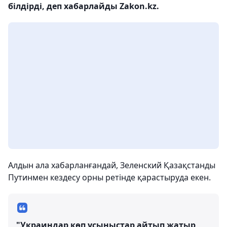
білдірді, деп хабарлайды Zakon.kz.
Алдын ала хабарланғандай, Зеленский Қазақстанды
Путинмен кездесу орны ретінде қарастыруда екен.
"Украиндар көп ұсыныстар айтып жатыр,