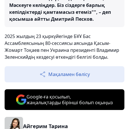
Мәскеуге келіңдер. Біз сіздерге барлық
кепілдіктерді қамтамасыз етеміз"", – деп
қосымша айтты Дмитрий Песков.
2025 жылдың 23 қыркүйегінде БҰҰ Бас
Ассамблеясының 80-сессиясы аясында Қасым-
Жомарт Тоқаев пен Украина президенті Владимир
Зеленскийдің кездесуі өткендігі белгілі болды.
Мақаламен бөлісу
Google-ға қосылып,
жаңалықтарды бірінші болып оқыңыз
Айгерим Тарина