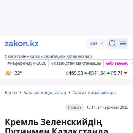
Қаз
Саясат
Әлем
Қаржы
Оқиға
Құқық
Мақалалар
#Референдум-2026
#Қазақстан мақтанышы
+22°
$
469.93
€
541.64
₽
5.71
Басты
Барлық жаңалықтар
Саясат жаңалықтары
Саясат
15:14, 24 қыркүйек 2025
Кремль Зеленскийдің
Путинмен Қазақстанда