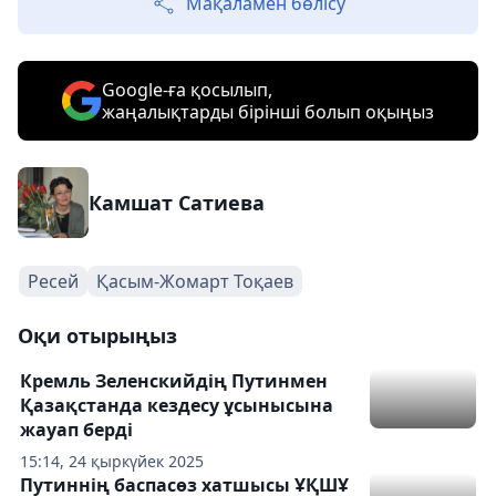
Мақаламен бөлісу
Google-ға қосылып,
жаңалықтарды бірінші болып оқыңыз
Камшат Сатиева
Ресей
Қасым-Жомарт Тоқаев
Оқи отырыңыз
Кремль Зеленскийдің Путинмен
Қазақстанда кездесу ұсынысына
жауап берді
15:14, 24 қыркүйек 2025
Путиннің баспасөз хатшысы ҰҚШҰ