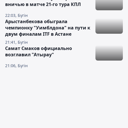
вничью в матче 21-го тура КПЛ
22:03, Бүгін
Арыстанбекова обыграла
чемпионку "Уимблдона" на пути к
двум финалам ITF в Астане
21:41, Бүгін
Самат Смаков официально
возглавил "Атырау"
21:06, Бүгін