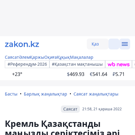
Қаз
Саясат
Әлем
Қаржы
Оқиға
Құқық
Мақалалар
#Референдум-2026
#Қазақстан мақтанышы
+23°
$
469.93
€
541.64
₽
5.71
Басты
Барлық жаңалықтар
Саясат жаңалықтары
Саясат
21:58, 21 қараша 2022
Кремль Қазақстанды
маңызды серіктесіміз әрі