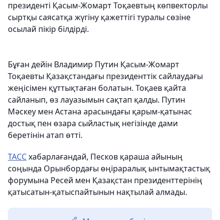
президенті Қасым-Жомарт Тоқаевтың көпвекторлы
сыртқы саясатқа жүгіну қажеттігі туралы сөзіне
осылай пікір білдірді.
Бұған дейін Владимир Путин Қасым-Жомарт
Тоқаевты Қазақстандағы президенттік сайлаудағы
жеңісімен құттықтаған болатын. Тоқаев қайта
сайланып, өз лауазымын сақтап қалды. Путин
Мәскеу мен Астана арасындағы қарым-қатынас
достық пен өзара сыйластық негізінде дами
беретінін атап өтті.
ТАСС
хабарлағандай, Песков қараша айының
соңында Орынбордағы өңіраралық ынтымақтастық
форумына Ресей мен Қазақстан президенттерінің
қатысатын-қатыспайтынын нақтылай алмады.