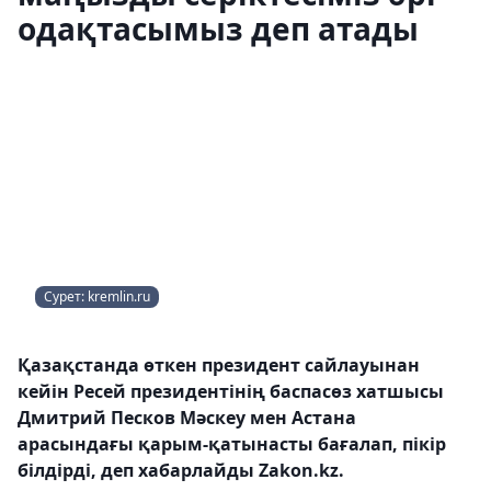
одақтасымыз деп атады
Сурет: kremlin.ru
Қазақстанда өткен президент сайлауынан
кейін Ресей президентінің баспасөз хатшысы
Дмитрий Песков Мәскеу мен Астана
арасындағы қарым-қатынасты бағалап, пікір
білдірді, деп хабарлайды Zakon.kz.