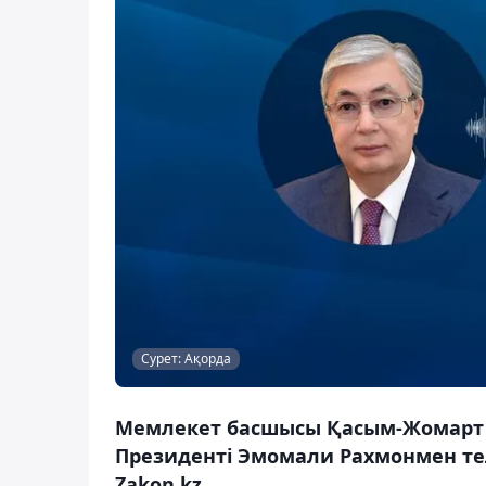
Сурет: Ақорда
Мемлекет басшысы Қасым-Жомарт Т
Президенті Эмомали Рахмонмен те
Zakon.kz.