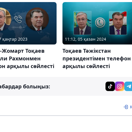
07 қаңтар 2023
11:12, 05 қазан 2024
-Жомарт Тоқаев
Тоқаев Тәжікстан
ли Рахмонмен
президентімен телефон
он арқылы сөйлесті
арқылы сөйлесті
абардар болыңыз: