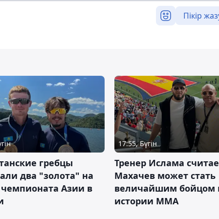
Пікір жаз
үгін
17:55, Бүгін
танские гребцы
Тренер Ислама считае
али два "золота" на
Махачев может стать
 чемпионата Азии в
величайшим бойцом 
и
истории ММА