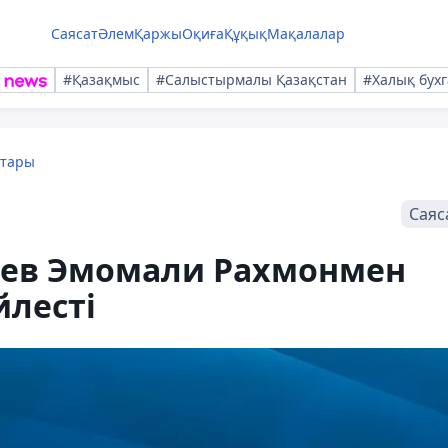
Саясат
Әлем
Қаржы
Оқиға
Құқық
Мақалалар
#Қазақмыс
#Салыстырмалы Қазақстан
#Халық бухг
қтары
Саяс
аев Эмомали Рахмонмен
йлесті