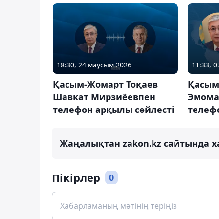
18:30, 24 маусым 2026
11:33, 
Қасым-Жомарт Тоқаев
Қасым
Шавкат Мирзиёевпен
Эмома
телефон арқылы сөйлесті
телеф
Жаңалықтан zakon.kz сайтында х
Пікірлер
0