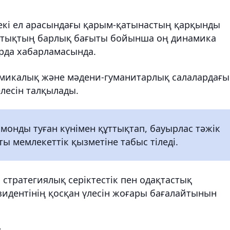
екі ел арасындағы қарым-қатынастың қарқынды
стықтың барлық бағыты бойынша оң динамика
орда хабарламасында.
микалық және мәдени-гуманитарлық салалардағы
лесін талқылады.
онды туған күнімен құттықтап, бауырлас тәжік
ы мемлекеттік қызметіне табыс тіледі.
стратегиялық серіктестік пен одақтастық
зидентінің қосқан үлесін жоғары бағалайтынын