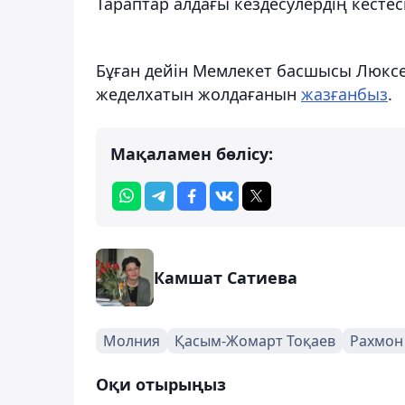
Тараптар алдағы кездесулердің кестес
Бұған дейін Мемлекет басшысы Люксе
жеделхатын жолдағанын
жазғанбыз
.
Мақаламен бөлісу:
Камшат Сатиева
Молния
Қасым-Жомарт Тоқаев
Рахмон
Оқи отырыңыз