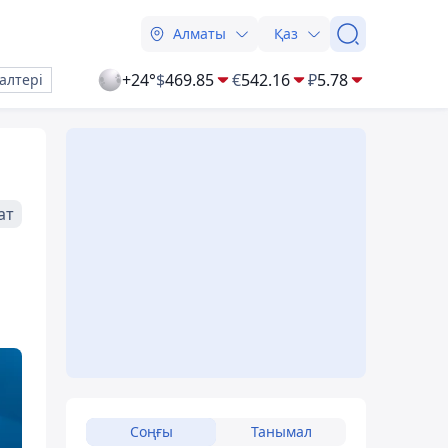
Алматы
Қаз
+24°
$
469.85
€
542.16
₽
5.78
алтері
ат
Соңғы
Танымал