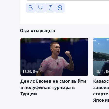
Оқи отырыңыз
18:29, Бүгін
18:11, Б
Денис Евсеев не смог выйти
Казахс
в полуфинал турнира в
завоев
Турции
старте
Япони