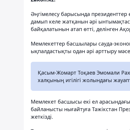
Әңгімелесу барысында президенттер 
дамып келе жатқанын әрі ынтымақта
байқалатынын атап өтті, делінген Ақ
Мемлекеттер басшылары сауда-эконо
ықпалдастықты одан әрі арттыру мәсе
Қасым-Жомарт Тоқаев Эмомали Рахм
халқының игілігі жолындағы жауапт
Мемлекет басшысы екі ел арасындағы 
байланысты нығайтуға Тәжікстан Пре
жеткізді.