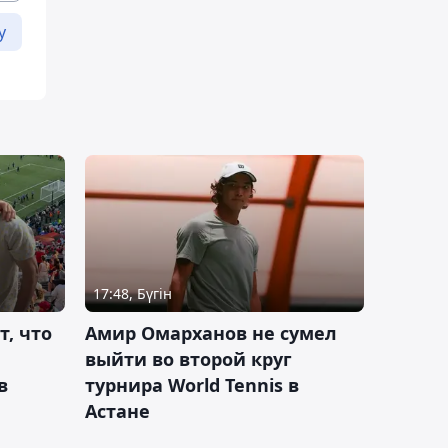
у
17:48, Бүгін
т, что
Амир Омарханов не сумел
выйти во второй круг
в
турнира World Tennis в
Астане