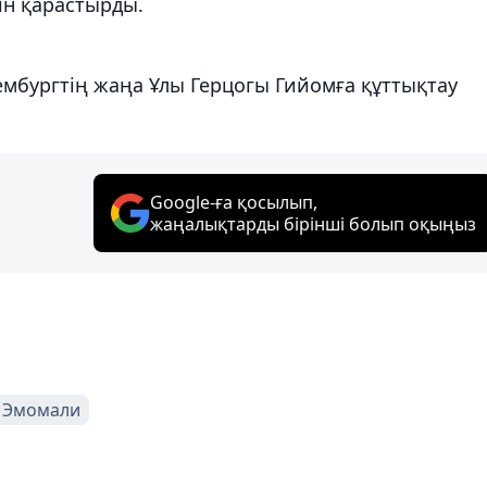
ін қарастырды.
мбургтің жаңа Ұлы Герцогы Гийомға құттықтау
Google-ға қосылып,
жаңалықтарды бірінші болып оқыңыз
 Эмомали