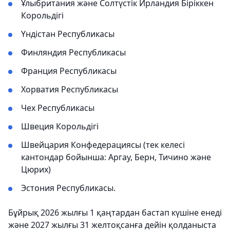
Ұлыбритания және Солтүстік Ирландия Біріккен
Корольдігі
Үндістан Республикасы
Финляндия Республикасы
Франция Республикасы
Хорватия Республикасы
Чех Республикасы
Швеция Корольдігі
Швейцария Конфедерациясы (тек келесі
кантондар бойынша: Аргау, Берн, Тичино және
Цюрих)
Эстония Республикасы.
Бұйрық 2026 жылғы 1 қаңтардан бастап күшіне енеді
және 2027 жылғы 31 желтоқсанға дейін қолданыста