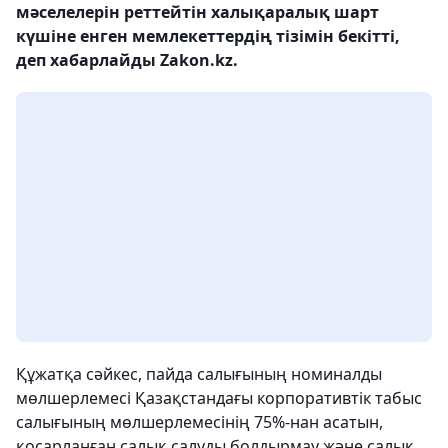
мәселелерін реттейтін халықаралық шарт
күшіне енген мемлекеттердің тізімін бекітті,
деп хабарлайды Zakon.kz.
Құжатқа сәйкес, пайда салығының номиналды
мөлшерлемесі Қазақстандағы корпоративтік табыс
салығының мөлшерлемесінің 75%-нан асатын,
қосарланған салық салуды болдырмау және салық