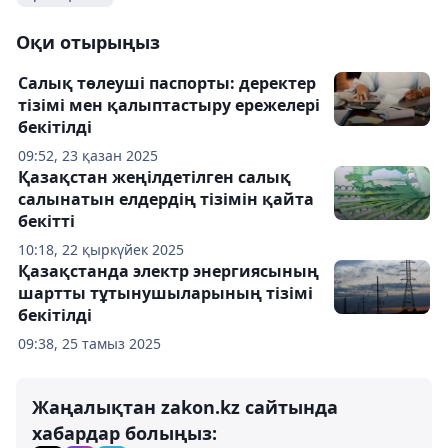
Оқи отырыңыз
Салық төлеуші паспорты: деректер
тізімі мен қалыптастыру ережелері
бекітілді
09:52, 23 қазан 2025
Қазақстан жеңілдетілген салық
салынатын елдердің тізімін қайта
бекітті
10:18, 22 қыркүйек 2025
Қазақстанда электр энергиясының
шартты тұтынушыларының тізімі
бекітілді
09:38, 25 тамыз 2025
Жаңалықтан zakon.kz сайтында
хабардар болыңыз: