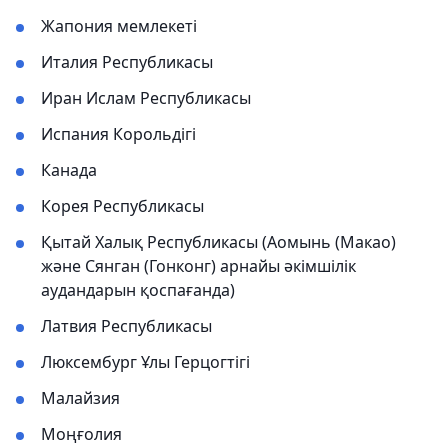
Жапония мемлекеті
Италия Республикасы
Иран Ислам Республикасы
Испания Корольдігі
Канада
Корея Республикасы
Қытай Халық Республикасы (Аомынь (Макао)
және Сянган (Гонконг) арнайы әкімшілік
аудандарын қоспағанда)
Латвия Республикасы
Люксембург Ұлы Герцогтігі
Малайзия
Моңғолия