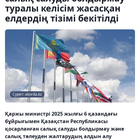
туралы келісім жасасқан
елдердің тізімі бекітілді
Сурет: akorda.kz
Қаржы министрі 2025 жылғы 6 қазандағы
бұйрығымен Қазақстан Республикасы
қосарланған салық салуды болдырмау және
салық төлеуден жалтарудың алдын алу