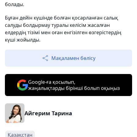
болады.
Бұған дейін күшінде болған қосарланған салық
салуды болдырмау туралы келісім жасалған
елдердің тізімі мен оған енгізілген өзгерістердің
күші жойылды.
Мақаламен бөлісу
Google-ға қосылып,
жаңалықтарды бірінші болып оқыңыз
Айгерим Тарина
Қазақстан