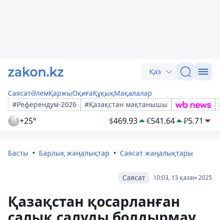
Қаз
Саясат
Әлем
Қаржы
Оқиға
Құқық
Мақалалар
#Референдум-2026
#Қазақстан мақтанышы
+25°
$
469.93
€
541.64
₽
5.71
Басты
Барлық жаңалықтар
Саясат жаңалықтары
Саясат
10:03, 13 қазан 2025
Қазақстан қосарланған
салық салуды болдырмау