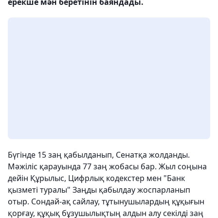
ерекше мән беретінін баяндады.
Бүгінде 15 заң қабылданып, Сенатқа жолданды.
Мәжіліс қарауында 77 заң жобасы бар. Жыл соңына
дейін Құрылыс, Цифрлық кодекстер мен "Банк
қызметі туралы" Заңды қабылдау жоспарланып
отыр. Сондай-ақ сайлау, тұтынушылардың құқығын
қорғау, құқық бұзушылықтың алдын алу секілді заң