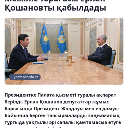
Қошановты қабылдады
Сурет: akorda.kz
Президентке Палата қызметі туралы ақпарат
берілді. Ерлан Қошанов депутаттар жұмыс
барысында Президент Жолдауы мен ел дамуы
бойынша берген тапсырмаларды заңнамалық
тұрғыда уақтылы әрі сапалы қамтамасыз етуге