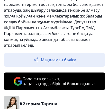
парламенттерімен достық топтары белсене қызмет
атқаруда, заң шығару саласында тәжірибе алмасу
жолға қойылған және мемлекетаралық жобаларды
қолдау бойынша жұмыс жүргізілуде. Депутаттар
ҰҚШҰ Парламенттік Ассамблеясы, ТүркПА, ТМД
Парламентаралық ассамблеясы және басқа да
көпжақты ұйымдар аясында табысты қызмет
атқарып келеді.
Мақаламен бөлісу
Google-ға қосылып,
жаңалықтарды бірінші болып оқыңыз
Айгерим Тарина