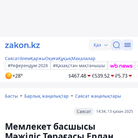
Қаз
Саясат
Әлем
Қаржы
Оқиға
Құқық
Мақалалар
#Референдум-2026
#Қазақстан мақтанышы
+28°
$
467.48
€
539.52
₽
5.73
Басты
Барлық жаңалықтар
Саясат жаңалықтары
Саясат
14:34, 13 қазан 2025
Мемлекет басшысы
Мәжіліс Төрағасы Ерлан