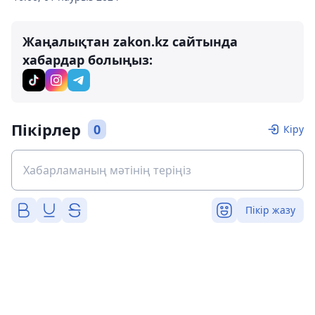
Жаңалықтан zakon.kz сайтында
хабардар болыңыз:
Пікірлер
0
Кіру
Пікір жазу