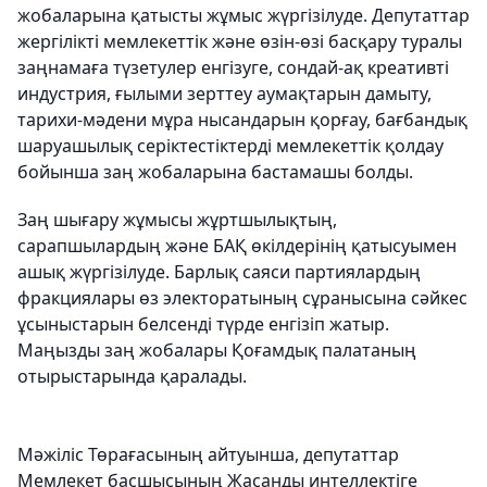
жобаларына қатысты жұмыс жүргізілуде. Депутаттар
жергілікті мемлекеттік және өзін-өзі басқару туралы
заңнамаға түзетулер енгізуге, сондай-ақ креативті
индустрия, ғылыми зерттеу аумақтарын дамыту,
тарихи-мәдени мұра нысандарын қорғау, бағбандық
шаруашылық серіктестіктерді мемлекеттік қолдау
бойынша заң жобаларына бастамашы болды.
Заң шығару жұмысы жұртшылықтың,
сарапшылардың және БАҚ өкілдерінің қатысуымен
ашық жүргізілуде. Барлық саяси партиялардың
фракциялары өз электоратының сұранысына сәйкес
ұсыныстарын белсенді түрде енгізіп жатыр.
Маңызды заң жобалары Қоғамдық палатаның
отырыстарында қаралады.
Мәжіліс Төрағасының айтуынша, депутаттар
Мемлекет басшысының Жасанды интеллектіге