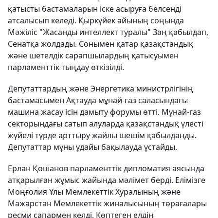
қатысты бастамаларын іске асыруға белсенді
атсалысып келеді. Қыркүйек айының соңында
Мәжіліс "Жасанды интеллект туралы" Заң қабылдап,
Сенатқа жолдады. Сонымен қатар қазақстандық
және шетелдік сарапшылардың қатысуымен
парламенттік тыңдау өткізілді.
Депутаттардың және Энергетика министрлігінің
бастамасымен Ақтауда мұнай-газ саласындағы
машина жасау ісін дамыту форумы өтті. Мұнай-газ
секторындағы сатып алуларда қазақстандық үлесті
жүйелі түрде арттыру жайлы шешім қабылданды.
Депутаттар мұны ұдайы бақылауда ұстайды.
Ерлан Қошанов парламенттік дипломатия аясында
атқарылған жұмыс жайында мәлімет берді. Елімізге
Моңғолия Ұлы Мемлекеттік Хуралының және
Мажарстан Мемлекеттік жиналысының төрағалары
ресми сапармен келді. Көптеген елдің