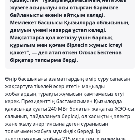
Қазақстан" тұжырымдамасының нәтижелі
жүзеге асырылуы осы отырған бәрімізге
байланысты екенін айтқым келеді.
Мемлекет басшысы Қызылорда облысының
дамуын үнемі назарда ұстап келеді.
Мақсаттарға қол жеткізу үшін барлық
құрылым мен қоғам бірлесіп жұмыс істеуі
қажет", — деп атап өткен Олжас Бектенов
бірқатар тапсырма берді.
Өңір басшылығы азаматтардың өмір сүру сапасын
жақсартуға тікелей әсер ететін маңызды
жобалардың тұрақты жұмысын қамтамасыз етуі
керек. Президенттің бастамасымен Қызылорда
қаласында қуаты 240 МВт болатын жаңа газ ЖЭО-сы
салынып, пайдалануға берілді, ол халықтың электр
және жылу энергиясына деген сұранысын
толығымен жабуға мүмкіндік береді. Ірі
энергетикалық жобаға 215 млрд теңге көлемінде