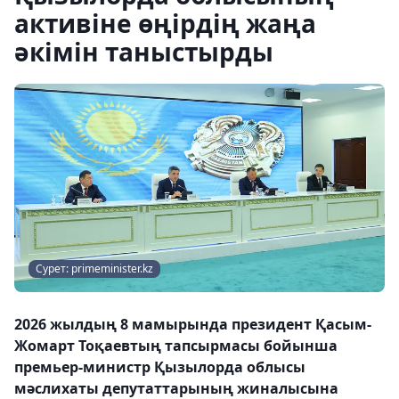
активіне өңірдің жаңа
әкімін таныстырды
Сурет: primeminister.kz
2026 жылдың 8 мамырында президент Қасым-
Жомарт Тоқаевтың тапсырмасы бойынша
премьер-министр Қызылорда облысы
мәслихаты депутаттарының жиналысына