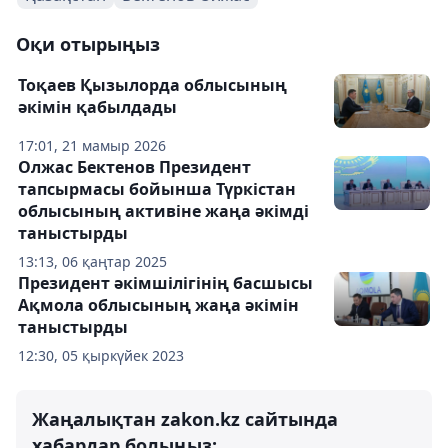
Оқи отырыңыз
Тоқаев Қызылорда облысының
әкімін қабылдады
17:01, 21 мамыр 2026
Олжас Бектенов Президент
тапсырмасы бойынша Түркістан
облысының активіне жаңа әкімді
таныстырды
13:13, 06 қаңтар 2025
Президент әкімшілігінің басшысы
Ақмола облысының жаңа әкімін
таныстырды
12:30, 05 қыркүйек 2023
Жаңалықтан zakon.kz сайтында
хабардар болыңыз: