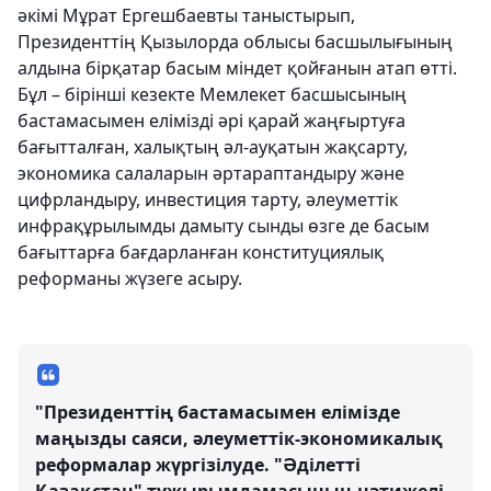
әкімі Мұрат Ергешбаевты таныстырып,
Президенттің Қызылорда облысы басшылығының
алдына бірқатар басым міндет қойғанын атап өтті.
Бұл – бірінші кезекте Мемлекет басшысының
бастамасымен елімізді әрі қарай жаңғыртуға
бағытталған, халықтың әл-ауқатын жақсарту,
экономика салаларын әртараптандыру және
цифрландыру, инвестиция тарту, әлеуметтік
инфрақұрылымды дамыту сынды өзге де басым
бағыттарға бағдарланған конституциялық
реформаны жүзеге асыру.
"Президенттің бастамасымен елімізде
маңызды саяси, әлеуметтік-экономикалық
реформалар жүргізілуде. "Әділетті