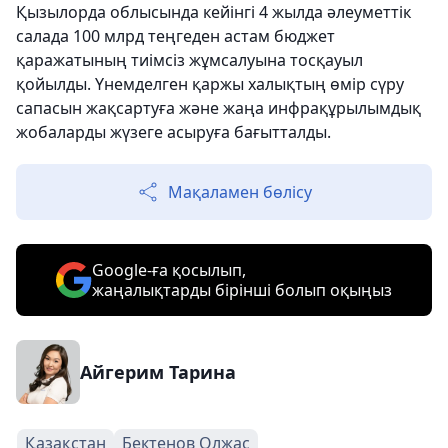
Қызылорда облысында кейінгі 4 жылда әлеуметтік
салада 100 млрд теңгеден астам бюджет
қаражатының тиімсіз жұмсалуына тосқауыл
қойылды. Үнемделген қаржы халықтың өмір сүру
сапасын жақсартуға және жаңа инфрақұрылымдық
жобаларды жүзеге асыруға бағытталды.
Мақаламен бөлісу
Google-ға қосылып,
жаңалықтарды бірінші болып оқыңыз
Айгерим Тарина
Қазақстан
Бектенов Олжас