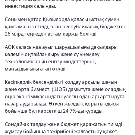
инвестиция салынды.
Сонымен қатар Қызылорда қаласы ыстық сумен
қамтамасыз етілді, оған республикалық бюджеттен
26 млрд теңгеден астам қаржы бөлінді.
АӨК саласында ауыл шаруашылығы дақылдары
көлемін оңтайландыру және су үнемдеу
технологияларын енгізу міндеттерінің
маңыздылығы атап өтілді.
Кәсіпкерлік белсенділікті қолдау арқылы шағын
және орта бизнесті (ШОБ) дамытуға және олардың
өңір экономикасындағы үлесін одан әрі арттыруға
назар аударылды. Өткен жылдың қорытындысы
бойынша бұл көрсеткіш 24,7%-ды құрады.
Сондай-ақ талдау және бюджет қаражатын тиімді
жұмсау бойынша тәжірибені жалғастыру қажет.