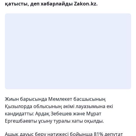
қатысты, деп хабарлайды Zakon.kz.
Жиын барысында Мемлекет басшысының
Қызылорда облысының әкімі лауазымына екі
кандидатты: Ардақ Зебешев және Мұрат
Ергешбаевты ұсыну туралы хаты оқылды.
Ашық дауыс беру нәтижесі бойынша 81% депутат