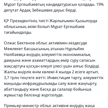
Мұрат Ергешбаевтың кандидатурасын қолдады. 19%
депутат Ардақ Зебешевке дауыс берді.
ҚР Президентінің тиісті Жарлығымен Қызылорда
облысының әкімі болып Мұрат Ергешбаев
тағайындалды.
Олжас Бектенов облыс активімен кездесуде
Мемлекет басшысының атынан Нұрлыбек
Нәлібаевқа өңірдің әлеуметтік-экономикалық
дамуына және азаматтардың өмір сүру сапасын
жақсартуға қосқан елеулі үлесі үшін алғыс білдірді.
Жалпы өңірлік өнім көлемі 4 жылда 2 есеге артып,
3,7 трлн теңгеге жетті. Инвестиция тарту, әлеуметтік
маңызды инфрақұрылымды салу және жаңғырту,
абаттандыру және басқа да салалар бойынша
жұмыстар белсенді жүргізілуде.
Премьер-министр облыс активіне өңірдің жаңа