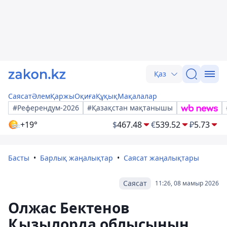
Қаз
Саясат
Әлем
Қаржы
Оқиға
Құқық
Мақалалар
#Референдум-2026
#Қазақстан мақтанышы
+19°
$
467.48
€
539.52
₽
5.73
Басты
Барлық жаңалықтар
Саясат жаңалықтары
Саясат
11:26, 08 мамыр 2026
Олжас Бектенов
Қызылорда облысының