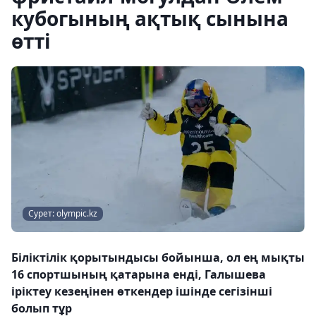
кубогының ақтық сынына
өтті
Сурет: olympic.kz
Біліктілік қорытындысы бойынша, ол ең мықты
16 спортшының қатарына енді, Галышева
іріктеу кезеңінен өткендер ішінде сегізінші
болып тұр