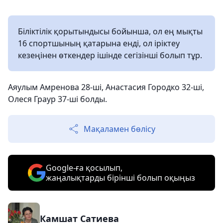
Біліктілік қорытындысы бойынша, ол ең мықты
16 спортшының қатарына енді, ол іріктеу
кезеңінен өткендер ішінде сегізінші болып тұр.
Аяулым Амренова 28-ші, Анастасия Городко 32-ші,
Олеся Граур 37-ші болды.
Мақаламен бөлісу
Google-ға қосылып,
жаңалықтарды бірінші болып оқыңыз
Камшат Сатиева