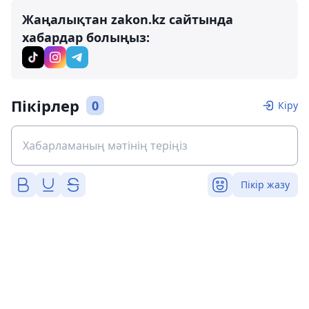
Жаңалықтан zakon.kz сайтында
хабардар болыңыз:
Пікірлер
0
Кіру
Пікір жазу