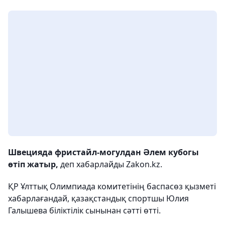
Швецияда фристайл-могулдан Әлем кубогы
өтіп жатыр,
деп хабарлайды Zakon.kz.
ҚР Ұлттық Олимпиада комитетінің баспасөз қызметі
хабарлағандай, қазақстандық спортшы Юлия
Галышева біліктілік сынынан сәтті өтті.