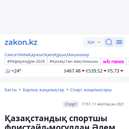
Қаз
Саясат
Әлем
Қаржы
Оқиға
Құқық
Мақалалар
#Референдум-2026
#Қазақстан мақтанышы
+24°
$
467.48
€
539.52
₽
5.73
Басты
Барлық жаңалықтар
Спорт жаңалықтары
Спорт
17:57, 11 желтоқсан 2021
Қазақстандық спортшы
фристайл-могулдан Әлем