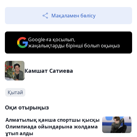
Мақаламен бөлісу
Google-ға қосылып,
жаңалықтарды бірінші болып оқыңыз
Камшат Сатиева
Қытай
Оқи отырыңыз
Алматылық қанша спортшы қысқы
Олимпиада ойындарына жолдама
ұтып алды