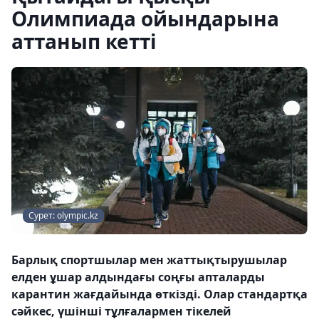
Олимпиада ойындарына
аттанып кетті
Сурет: olympic.kz
Барлық спортшылар мен жаттықтырушылар
елден ұшар алдындағы соңғы апталарды
карантин жағдайында өткізді. Олар стандартқа
сәйкес, үшінші тұлғалармен тікелей