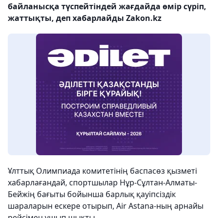
байланысқа түспейтіндей жағдайда өмір сүріп,
жаттықты, деп хабарлайды Zakon.kz
Ұлттық Олимпиада комитетінің баспасөз қызметі
хабарлағандай, спортшылар Нұр-Сұлтан-Алматы-
Бейжің бағыты бойынша барлық қауіпсіздік
шараларын ескере отырып, Air Astana-ның арнайы
рейсімен ұшып шықты.