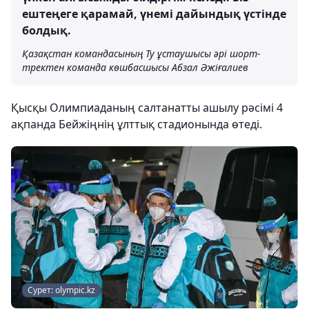
ештеңеге қарамай, үнемі дайындық үстінде
болдық.
Қазақстан командасының Ту ұстаушысы әрі шорт-
тректен команда көшбасшысы Абзал Әжіғалиев
Қысқы Олимпиаданың салтанатты ашылу рәсімі 4
ақпанда Бейжіңнің ұлттық стадионында өтеді.
Сурет: olympic.kz