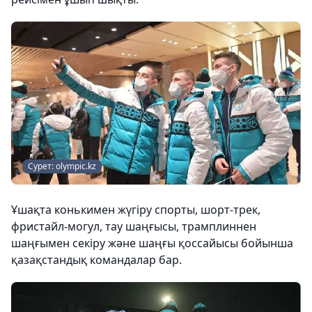
Сурет: olympic.kz
Ұшақта конькимен жүгіру спорты, шорт-трек,
фристайл-могул, тау шаңғысы, трамплиннен
шаңғымен секіру және шаңғы қоссайысы бойынша
қазақстандық командалар бар.