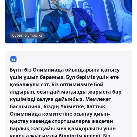
Сурет: olympic.kz
Бүгін біз Олимпиада ойындарына қатысу
үшін ұшып барамыз. Бұл бәріміз үшін өте
қобалжулы сәт. Біз оптимизмге бой
алдырып, осындай маңызды жарыста бар
күшімізді салуға дайынбыз. Мемлекет
басшысына, біздің Үкіметке, Ұлттық
Олимпиада комитетіне осынау қиын-
қыстау кезеңде спортшыларға жасаған
барлық жағдайы мен қамқорлығы үшін
үлкен алғысымды білдіргім келеді. Біз