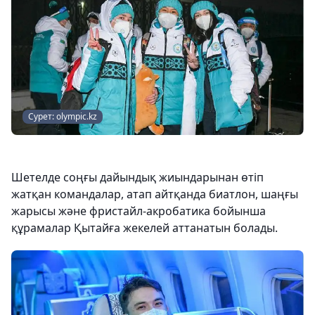
Сурет: olympic.kz
Шетелде соңғы дайындық жиындарынан өтіп
жатқан командалар, атап айтқанда биатлон, шаңғы
жарысы және фристайл-акробатика бойынша
құрамалар Қытайға жекелей аттанатын болады.