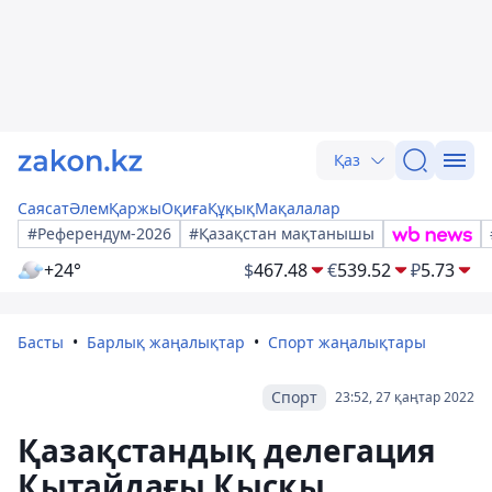
Қаз
Саясат
Әлем
Қаржы
Оқиға
Құқық
Мақалалар
#Референдум-2026
#Қазақстан мақтанышы
+24°
$
467.48
€
539.52
₽
5.73
Басты
Барлық жаңалықтар
Спорт жаңалықтары
Спорт
23:52, 27 қаңтар 2022
Қазақстандық делегация
Қытайдағы Қысқы