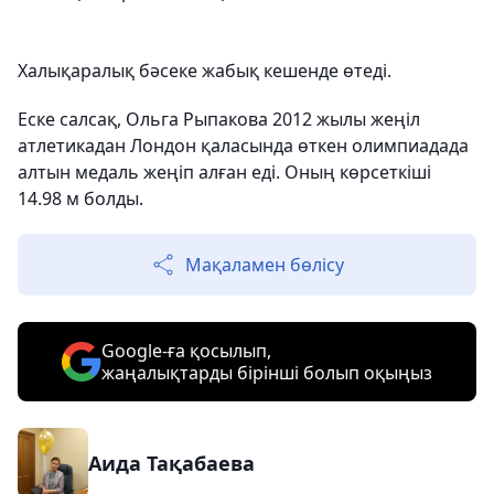
Халықаралық бәсеке жабық кешенде өтеді.
Еске салсақ, Ольга Рыпакова 2012 жылы жеңіл
атлетикадан Лондон қаласында өткен олимпиадада
алтын медаль жеңіп алған еді. Оның көрсеткіші
14.98 м болды.
Мақаламен бөлісу
Google-ға қосылып,
жаңалықтарды бірінші болып оқыңыз
Аида Тақабаева