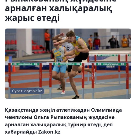
арналған халықаралық
жарыс өтеді
Сурет: olympic.kz
Қазақстанда жеңіл атлетикадан Олимпиада
чемпионы Ольга Рыпакованың жүлдесіне
арналған халықаралық турнир өтеді, деп
хабарлайды Zakon.kz