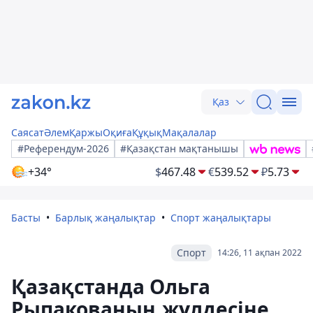
Қаз
Саясат
Әлем
Қаржы
Оқиға
Құқық
Мақалалар
#Референдум-2026
#Қазақстан мақтанышы
+34°
$
467.48
€
539.52
₽
5.73
Басты
Барлық жаңалықтар
Спорт жаңалықтары
Спорт
14:26, 11 ақпан 2022
Қазақстанда Ольга
Рыпакованың жүлдесіне