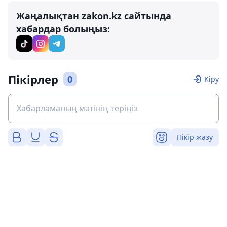
Жаңалықтан zakon.kz сайтында
хабардар болыңыз:
Пікірлер
0
Кіру
Пікір жазу