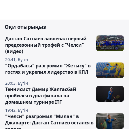
Оқи отырыңыз
Дастан Сатпаев завоевал первый
предсезонный трофей с "Челси"
(видео)
20:41, Бүгін
"Ордабасы" разгромил "Жетысу" в
гостях и укрепил лидерство в КПЛ
20:03, Бүгін
Теннисист Дамир Жалгасбай
пробился в два финала на
домашнем турнире ITF
19:42, Бүгін
"Челси" разгромил "Милан" в
Джакарте: Дастан Сатпаев остался в
запасе