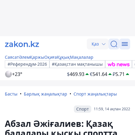
Қаз
Саясат
Әлем
Қаржы
Оқиға
Құқық
Мақалалар
#Референдум-2026
#Қазақстан мақтанышы
+23°
$
469.93
€
541.64
₽
5.71
Басты
Барлық жаңалықтар
Спорт жаңалықтары
Спорт
11:59, 14 ақпан 2022
Абзал Әжіғалиев: Қазақ
балалары қысқы спортта