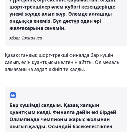
шорт-трекшілер әлем кубогі кезеңдерінде
үнемі жүлде алып жүр. Әлемде алғашқы
ондыққа енеміз. Бұл дәстүр одан әрі
жалғасарына сенемін.
Абзал Әжіғалиев
Қазақстандық шорт-трекші финалда бар күшін
салып, елін қуантқысы келгенін айтты. Ол медаль
алмағанына аздап өкініп те қалды.
Бар күшімді салдым. Қазақ халқын
қуантқым келді. Финалға дейін екі бірдей
Олимпиада чемпионы жарыс жолынан
шығып қалды. Осындай бәсекелестікпен