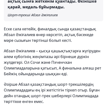
ақтық сынға жеткенім қуантады. Өкінішке
қарай, медаль бұйырмады.
Шорт-трекші Абзал Әжіғалиев
Еске сала кетейік, финалдық сында қазақстандық
Абзал Әжіғалиев өнер көрсетіп, ақтық бәсекеде
мәре сызығын төртінші болып кесті.
Абзал Әжіғалиев – қысқа қашықтықтарға жүгіруден
әлем кубогінің жеңімпазы әрі бірнеше дүркін
жүлдегері. Ол Сочи және Пхченчхан
Олимпиадаларына қатысып, А финалына алғаш рет
Бейжің ойындарында шыққан еді.
Әзірше Абзал қазақстандық шорт-трекшілердің
Олимпиададағы ең ірі жетістігін тіркеп отыр. Бұған
дейн отандық шорт-трек шеберлері Олимпиадада
төрттікке енген емес.