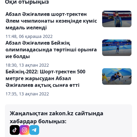
Оқи отырыңыз
Абзал Әжіғалиев шорт-тректен
Әлем чемпионаты кезеңінде күміс
медаль иеленді
11:48, 06 қараша 2022
Абзал Әжіғалиев Бейжің
олимпиадасында төртінші орынға
ие болды
18:30, 13 ақпан 2022
Бейжің-2022: Шорт-тректен 500
метрге жарысудан Абзал
Әжіғалиев ақтық сынға өтті
17:35, 13 ақпан 2022
Жаңалықтан zakon.kz сайтында
хабардар болыңыз: