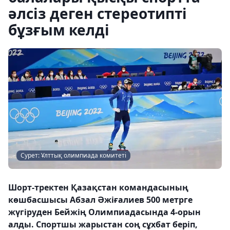
әлсіз деген стереотипті
бұзғым келді
Сурет: Ұлттық олимпиада комитеті
Шорт-тректен Қазақстан командасының
көшбасшысы Абзал Әжіғалиев 500 метрге
жүгіруден Бейжің Олимпиадасында 4-орын
алды. Спортшы жарыстан соң сұхбат беріп,