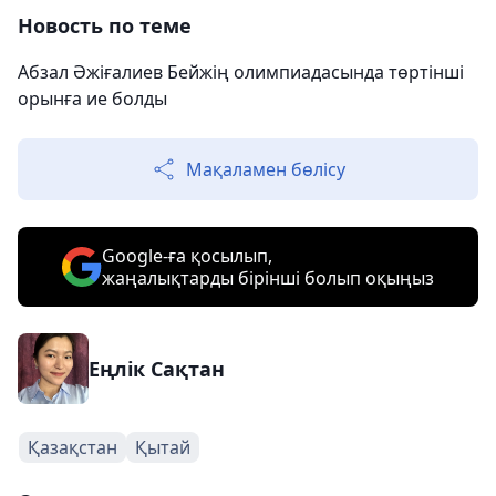
Новость по теме
Абзал Әжіғалиев Бейжің олимпиадасында төртінші
орынға ие болды
Мақаламен бөлісу
Google-ға қосылып,
жаңалықтарды бірінші болып оқыңыз
Еңлік Сақтан
Қазақстан
Қытай