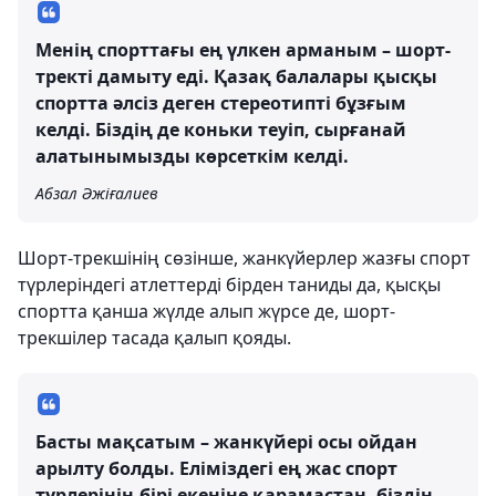
Менің спорттағы ең үлкен арманым – шорт-
тректі дамыту еді. Қазақ балалары қысқы
спортта әлсіз деген стереотипті бұзғым
келді. Біздің де коньки теуіп, сырғанай
алатынымызды көрсеткім келді.
Абзал Әжіғалиев
Шорт-трекшінің сөзінше, жанкүйерлер жазғы спорт
түрлеріндегі атлеттерді бірден таниды да, қысқы
спортта қанша жүлде алып жүрсе де, шорт-
трекшілер тасада қалып қояды.
Басты мақсатым – жанкүйері осы ойдан
арылту болды. Еліміздегі ең жас спорт
түрлерінің бірі екеніне қарамастан, біздің