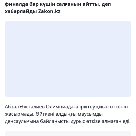
финалда бар күшін салғанын айтты, деп
хабарлайды Zakon.kz
Абзал Әжіғалиев Олимпиадаға іріктеу қиын өткенін
жасырмады. Өйткені алдыңғы маусымды
денсаулығына байланысты дұрыс өткізе алмаған еді.