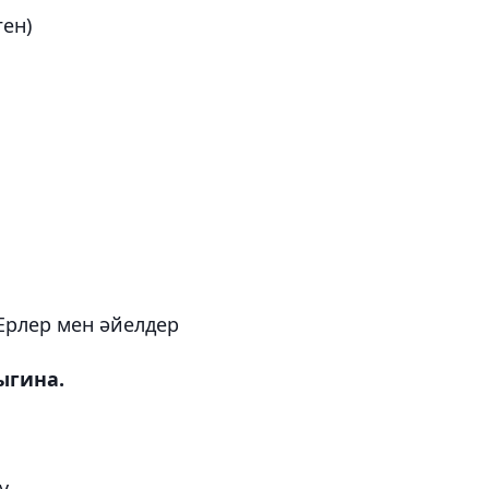
ген)
Ерлер мен әйелдер
ыгина.
у