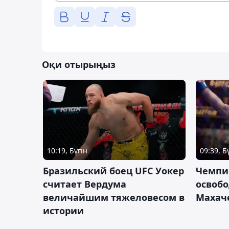
Оқи отырыңыз
10:19, Бүгін
09:39, Б
Бразильский боец UFC Уокер
Чемпи
считает Вердума
освобо
величайшим тяжеловесом в
Махач
истории