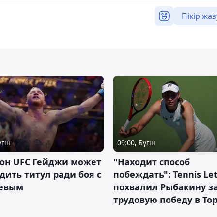
Пікір жаз
үгін
09:00, Бүгін
он UFC Гейджи может
"Находит способ
дить титул ради боя с
побеждать": Tennis Let
евым
похвалил Рыбакину з
трудовую победу в То