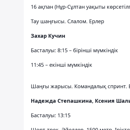
16 ақпан (Нұр-Сұлтан уақыты көрсетіл
Тау шаңғысы. Слалом. Ерлер
Захар Кучин
Басталуы: 8:15 – бірінші мүмкіндік
11:45 – екінші мүмкіндік
Шаңғы жарысы. Командалық спринт. 
Надежда Степашкина, Ксения Шал
Басталуы: 13:15
Шорт-трек. Әйелдер. 1500 метр. Ірікте