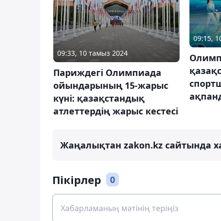
09:15, 
09:33, 10 тамыз 2024
Олимп
қазақ
Париждегі Олимпиада
спорт
ойындарының 15-жарыс
ақпанд
күні: қазақстандық
атлеттердің жарыс кестесі
Жаңалықтан zakon.kz сайтында х
Пікірлер
0