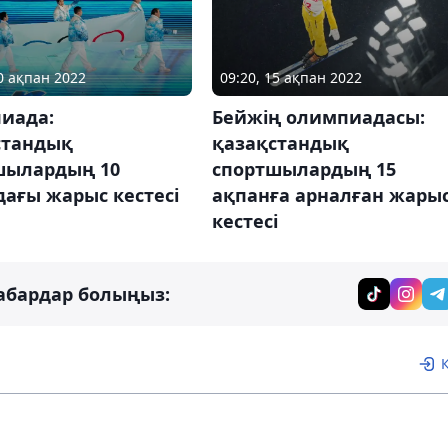
10 ақпан 2022
09:20, 15 ақпан 2022
иада:
Бейжің олимпиадасы:
стандық
қазақстандық
шылардың 10
спортшылардың 15
ағы жарыс кестесі
ақпанға арналған жары
кестесі
абардар болыңыз: