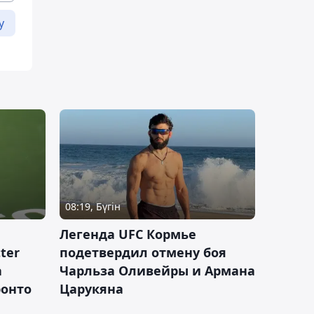
у
08:19, Бүгін
Легенда UFC Кормье
ter
подетвердил отмену боя
а
Чарльза Оливейры и Армана
ронто
Царукяна