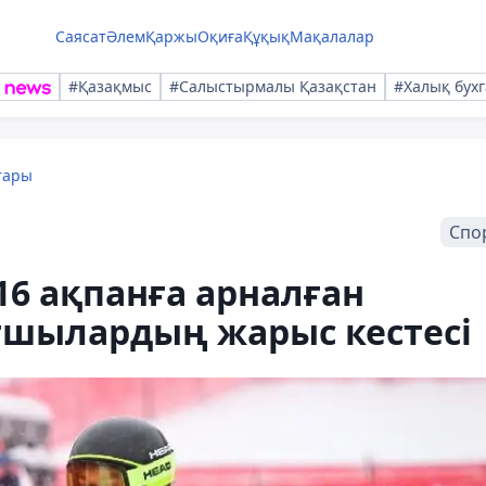
Саясат
Әлем
Қаржы
Оқиға
Құқық
Мақалалар
#Қазақмыс
#Салыстырмалы Қазақстан
#Халық бухг
тары
Спо
6 ақпанға арналған
тшылардың жарыс кестесі