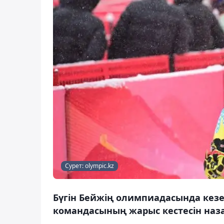
Сурет: olympic.kz
Бүгін Бейжің олимпиадасында кезек
командасының жарыс кестесін наз