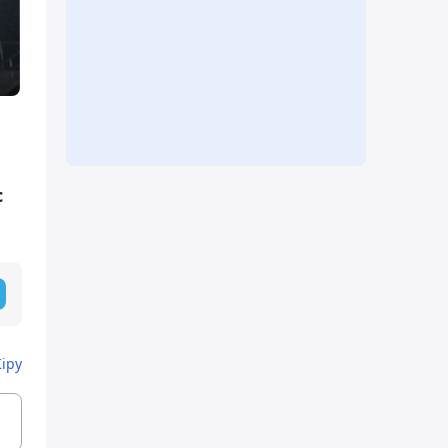
с
Кіру