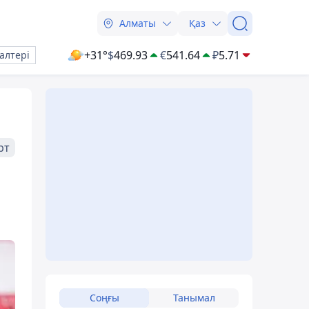
Алматы
Қаз
+31°
$
469.93
€
541.64
₽
5.71
алтері
рт
Соңғы
Танымал