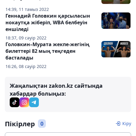
14:39, 11 тамыз 2022
Геннадий Головкин қарсыласын
нокаутқа жіберіп, WBA белбеуін
еншіледі
18:37, 09 сәуір 2022
Головкин–Мурата жекпе-жегінің
билеттері 82 мың теңгеден
басталады
16:26, 08 сәуір 2022
Жаңалықтан zakon.kz сайтында
хабардар болыңыз:
Пікірлер
0
Кіру