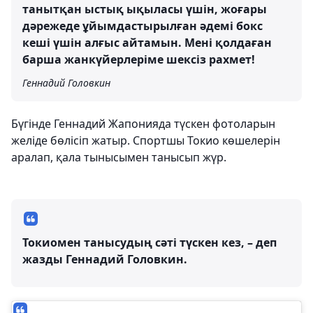
танытқан ыстық ықыласы үшін, жоғары
дәрежеде ұйымдастырылған әдемі бокс
кеші үшін алғыс айтамын. Мені қолдаған
барша жанкүйерлеріме шексіз рахмет!
Геннадий Головкин
Бүгінде Геннадий Жапонияда түскен фотоларын
желіде бөлісіп жатыр. Спортшы Токио көшелерін
аралап, қала тынысымен танысып жүр.
Токиомен танысудың сәті түскен кез, – деп
жазды Геннадий Головкин.