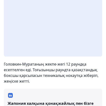
Головкин-Муратаның жекпе-жегі 12 раундқа
есептелген еді. Тоғызыншы раундта қазақстандық
боксшы қарсыласын техникалық нокаутқа жіберіп,
жеңіске жетті.
Жапония халқына қонақжайлық пен бізге