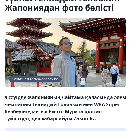
Жапониядан фото бөлісті
Сурет: instagram/gggboxing
9 сәуірде Жапонияның Сайтама қаласында әлем
чемпионы Геннадий Головкин мен WBA Super
белбеуінің иегері Риото Мурата қолғап
түйістірді, деп хабарлайды Zakon.kz.