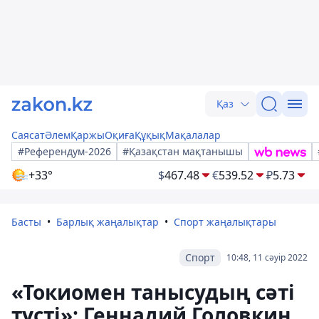
Қаз
Саясат
Әлем
Қаржы
Оқиға
Құқық
Мақалалар
#Референдум-2026
#Қазақстан мақтанышы
+33°
$
467.48
€
539.52
₽
5.73
Басты
Барлық жаңалықтар
Спорт жаңалықтары
Спорт
10:48, 11 сәуір 2022
«Токиомен танысудың сәті
түсті»: Геннадий Головкин