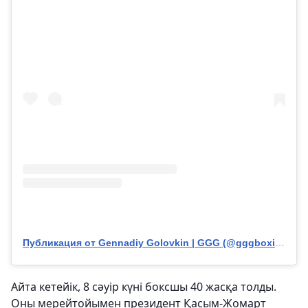
Публикация от Gennadiy Golovkin | GGG (@gggboxing)
Айта кетейік, 8 сәуір күні боксшы 40 жасқа толды.
Оны мерейтойымен президент Қасым-Жомарт