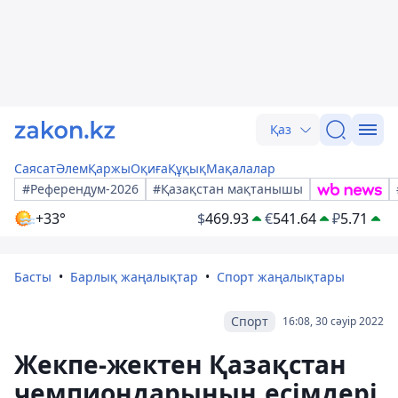
Қаз
Саясат
Әлем
Қаржы
Оқиға
Құқық
Мақалалар
#Референдум-2026
#Қазақстан мақтанышы
+33°
$
469.93
€
541.64
₽
5.71
Басты
Барлық жаңалықтар
Спорт жаңалықтары
Спорт
16:08, 30 сәуір 2022
Жекпе-жектен Қазақстан
чемпиондарының есімдері