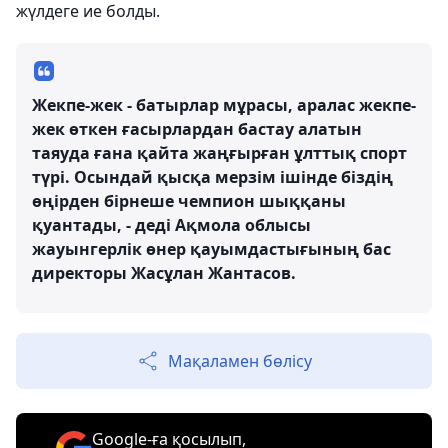
жүлдеге ие болды.
Жекпе-жек - батырлар мұрасы, аралас жекпе-
жек өткен ғасырлардан бастау алатын
таяуда ғана қайта жаңғырған ұлттық спорт
түрі. Осындай қысқа мерзім ішінде біздің
өңірден бірнеше чемпион шыққаны
қуантады, - деді Ақмола облысы
жауынгерлік өнер қауымдастығының бас
директоры Жасұлан Жантасов.
Мақаламен бөлісу
Google-ға қосылып,