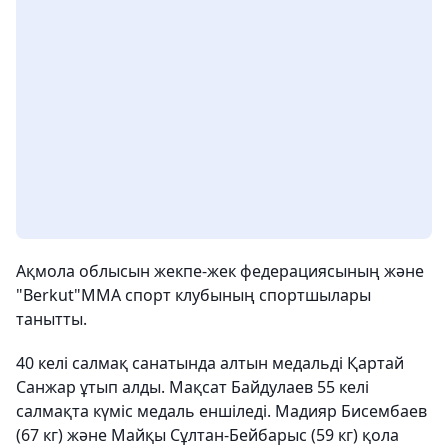
Ақмола облысын жекпе-жек федерациясының және
"Berkut"ММА спорт клубының спортшылары
танытты.
40 келі салмақ санатында алтын медальді Қартай
Санжар ұтып алды. Мақсат Байдулаев 55 келі
салмақта күміс медаль еншіледі. Мадияр Бисембаев
(67 кг) және Майқы Сұлтан-Бейбарыс (59 кг) қола