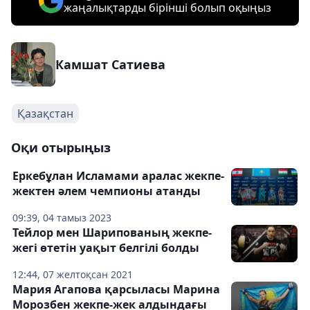
жаңалықтарды бірінші болып оқыңыз
Камшат Сатиева
Қазақстан
Оқи отырыңыз
Еркебұлан Исламами аралас жекпе-
жектен әлем чемпионы атанды
09:39, 04 тамыз 2023
Тейлор мен Шарипованың жекпе-
жегі өтетін уақыт белгілі болды
12:44, 07 желтоқсан 2021
Мария Агапова қарсыласы Марина
Морозбен жекпе-жек алдындағы