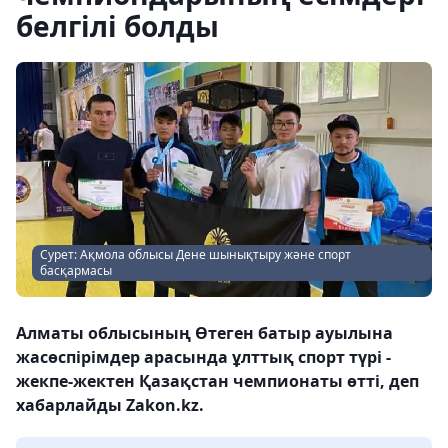
белгілі болды
Сурет: Ақмола облысы Дене шынықтыру және спорт
басқармасы
Алматы облысының Өтеген батыр ауылына
жасөспірімдер арасында ұлттық спорт түрі -
жекпе-жектен Қазақстан чемпионаты өтті, деп
хабарлайды Zakon.kz.