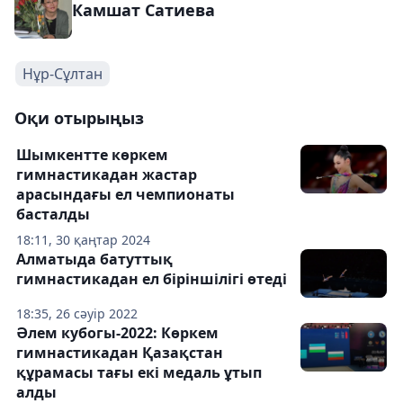
Камшат Сатиева
Нұр-Сұлтан
Оқи отырыңыз
Шымкентте көркем
гимнастикадан жастар
арасындағы ел чемпионаты
басталды
18:11, 30 қаңтар 2024
Алматыда батуттық
гимнастикадан ел біріншілігі өтеді
18:35, 26 сәуір 2022
Әлем кубогы-2022: Көркем
гимнастикадан Қазақстан
құрамасы тағы екі медаль ұтып
алды