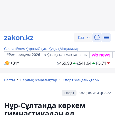
Қаз
Саясат
Әлем
Қаржы
Оқиға
Құқық
Мақалалар
#Референдум-2026
#Қазақстан мақтанышы
+31°
$
469.93
€
541.64
₽
5.71
Басты
Барлық жаңалықтар
Спорт жаңалықтары
Спорт
23:29, 04 мамыр 2022
Нұр-Сұлтанда көркем
гимнастикадан ел