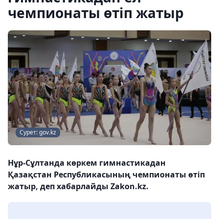
чемпионаты өтіп жатыр
Сурет: gov.kz
Нұр-Сұлтанда көркем гимнастикадан
Қазақстан Республикасының чемпионаты өтіп
жатыр, деп хабарлайды Zakon.kz.