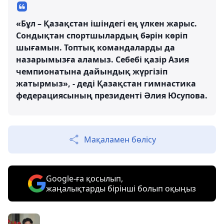
«Бұл – Қазақстан ішіндегі ең үлкен жарыс.
Сондықтан спортшылардың бәрін көріп
шығамын. Топтық командаларды да
назарымызға аламыз. Себебі қазір Азия
чемпионатына дайындық жүргізіп
жатырмыз», - деді Қазақстан гимнастика
федерациясының президенті Әлия Юсупова.
Мақаламен бөлісу
Google-ға қосылып,
жаңалықтарды бірінші болып оқыңыз