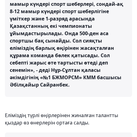
мамыр күндері спорт шеберлері, сондай-ақ
8-12 мамыр күндері спорт шеберлігіне
үміткер және 1-разряд арасында
Қазақстанның екі чемпионаты
ұйымдастырылады. Онда 500-ден аса
спортшы бақ сынайды. Сол сияқты
еліміздің барлық өңірінен жасақталған
құрама команда бөлек қатысады. Сол
себепті жарыс өте тартысты өтеді деп
сенемін», - деді Нұр-Сұлтан қаласы
әкімдігінің «№1 БЖМОРСМ» КММ басшысы
Әбілқайыр Сайранбек.
Еліміздің түрлі өңірлерінен жиналған талантты
қыздар өз өнерлерін ортаға салды.