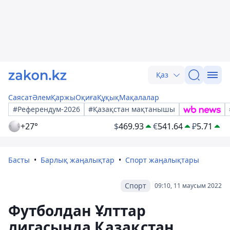
Қаз
Саясат
Әлем
Қаржы
Оқиға
Құқық
Мақалалар
#Референдум-2026
#Қазақстан мақтанышы
+27°
$
469.93
€
541.64
₽
5.71
Басты
Барлық жаңалықтар
Спорт жаңалықтары
Спорт
09:10, 11 маусым 2022
Футболдан Ұлттар
лигасында Қазақстан