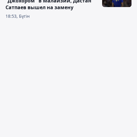
"Джохором" в Малайзии, Дастан
Сатпаев вышел на замену
18:53, Бүгін