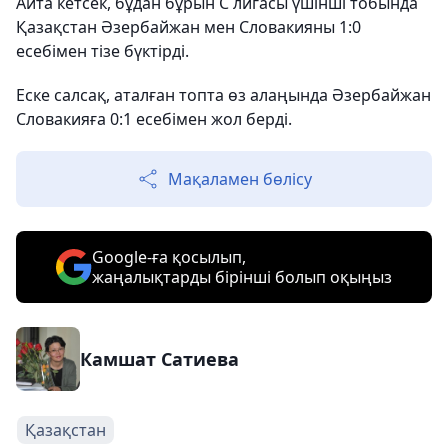
Айта кетсек, бұдан бұрын С лигасы үшінші тобында
Қазақстан Әзербайжан мен Словакияны 1:0
есебімен тізе бүктірді.
Еске салсақ, аталған топта өз алаңында Әзербайжан
Словакияға 0:1 есебімен жол берді.
Мақаламен бөлісу
Google-ға қосылып,
жаңалықтарды бірінші болып оқыңыз
Камшат Сатиева
Қазақстан