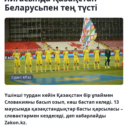
Беларусьпен тең түсті
Сурет: kff.kz
Үшінші турдан кейін Қазақстан бір ұпаймен
Словакияны басып озып, көш бастап келеді. 13
маусымда қазақстандықтар басты қарсыласы –
словактармен кездеседі, деп хабарлайды
Zakon.kz.