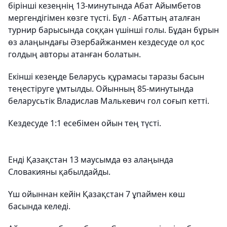
бірінші кезеңнің 13-минутында Абат Айымбетов
мергендігімен көзге түсті. Бұл - Абаттың аталған
турнир барысында соққан үшінші голы. Бұдан бұрын
өз алаңындағы Әзербайжанмен кездесуде ол қос
голдың авторы атанған болатын.
Екінші кезеңде Беларусь құрамасы таразы басын
теңестіруге ұмтылды. Ойынның 85-минутында
беларусьтік Владислав Малькевич гол соғып кетті.
Кездесуде 1:1 есебімен ойын тең түсті.
Енді Қазақстан 13 маусымда өз алаңында
Словакияны қабылдайды.
Үш ойыннан кейін Қазақстан 7 ұпаймен көш
басында келеді.