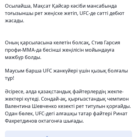
Осылайша, Мақсат Қайсар кәсіби мансабында
тоғызыншы рет жеңіске жетіп, UFC-де сәтті дебют
жасады.
Оның қарсыласына келетін болсақ, Стив Гарсия
профи-ММА-да бесінші жеңілісін мойындауға
мәжбүр болды.
Маусым барша UFC жанкүйері үшін қызық болғалы
тұр!
Әсіресе, алда қазақстандық файтерлердің жекпе-
жектері күтеді. Сондай-ақ, қырғызстандық чемпион
Валентина Шевченко кезекті рет титулын қорғайды.
Одан бөлек, UFC-дегі алғашқы татар файтері Ринат
Фахретдинов октагонға шығады.