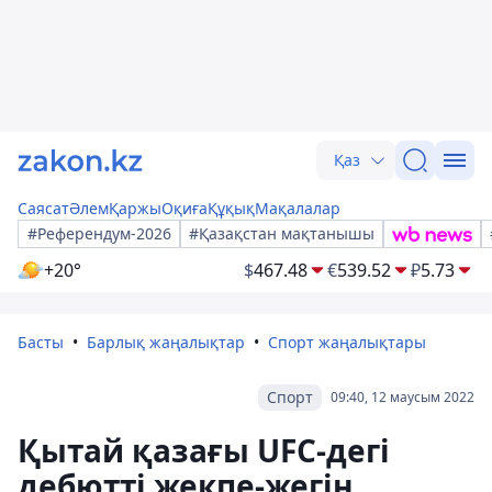
Қаз
Саясат
Әлем
Қаржы
Оқиға
Құқық
Мақалалар
#Референдум-2026
#Қазақстан мақтанышы
+20°
$
467.48
€
539.52
₽
5.73
Басты
Барлық жаңалықтар
Спорт жаңалықтары
Спорт
09:40, 12 маусым 2022
Қытай қазағы UFC-дегі
дебютті жекпе-жегін