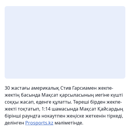
30 жастағы америкалық Стив Гарсиамен жекпе-
жектің басында Мақсат қарсыласының иегіне күшті
соққы жасап, еденге құлатты. Төреші бірден жекпе-
жекті тоқтатып, 1:14 шамасында Мақсат Қайсардың
бірінші раундта нокаутпен жеңіске жеткенін тіркеді,
делінген
Prosports.kz
мәліметінде.