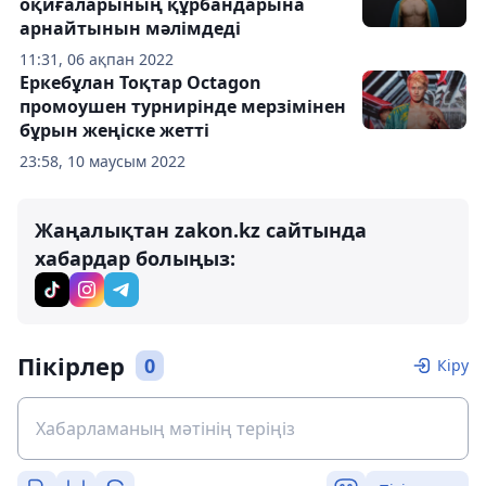
оқиғаларының құрбандарына
арнайтынын мәлімдеді
11:31, 06 ақпан 2022
Еркебұлан Тоқтар Octagon
промоушен турнирінде мерзімінен
бұрын жеңіске жетті
23:58, 10 маусым 2022
Жаңалықтан zakon.kz сайтында
хабардар болыңыз:
Пікірлер
0
Кіру