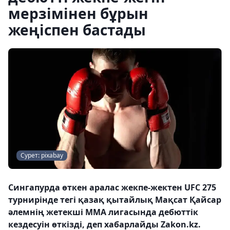
мерзімінен бұрын
жеңіспен бастады
Сурет: pixabay
Сингапурда өткен аралас жекпе-жектен UFC 275
турнирінде тегі қазақ қытайлық Мақсат Қайсар
әлемнің жетекші ММА лигасында дебюттік
кездесуін өткізді, деп хабарлайды Zakon.kz.