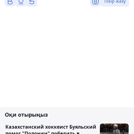
Пікір жазу
Оқи отырыңыз
Казахстанский хоккеист Буяльский
помог "Полонии" победить в