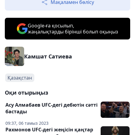
Мақаламен бөлісу
Google-ға қосылып,
жаңалықтарды бірінші болып оқыңыз
Камшат Сатиева
Қазақстан
Оқи отырыңыз
Асу Алмабаев UFC-дегі дебютін сәтті
бастады
09:37, 06 тамыз 2023
Рахмонов UFC-дегі жеңісін қаңтар