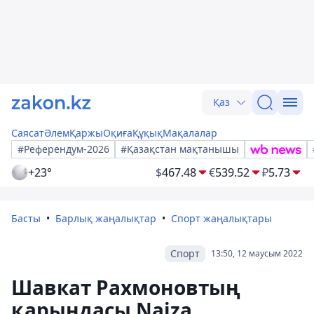
Қаз
Саясат
Әлем
Қаржы
Оқиға
Құқық
Мақалалар
#Референдум-2026
#Қазақстан мақтанышы
+23°
$
467.48
€
539.52
₽
5.73
Басты
Барлық жаңалықтар
Спорт жаңалықтары
Спорт
13:50, 12 маусым 2022
Шавкат Рахмоновтың
қарындасы Naiza