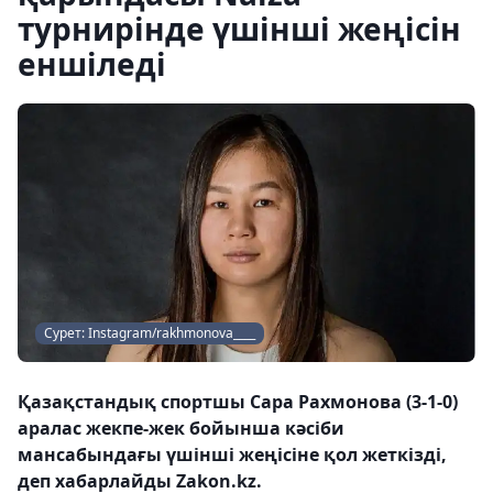
турнирінде үшінші жеңісін
еншіледі
Сурет: Instagram/rakhmonova____
Қазақстандық спортшы Сара Рахмонова (3-1-0)
аралас жекпе-жек бойынша кәсіби
мансабындағы үшінші жеңісіне қол жеткізді,
деп хабарлайды Zakon.kz.