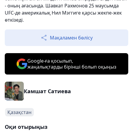
- оның ағасында. Шавкат Рахмонов 25 маусымда
UFC-де америкалық Нил Мэггиге қарсы жекпе-жек
өткізеді.
Мақаламен бөлісу
Google-ға қосылып,
жаңалықтарды бірінші болып оқыңыз
Камшат Сатиева
Қазақстан
Оқи отырыңыз