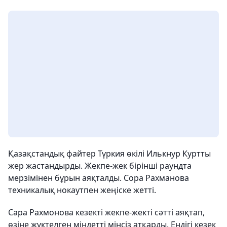
Қазақстандық файтер Түркия өкілі Илькнур Куртты
жер жастандырды. Жекпе-жек бірінші раундта
мерзімінен бұрын аяқталды. Сора Рахманова
техникалық нокаутпен жеңіске жетті.
Сара Рахмонова кезекті жекпе-жекті сәтті аяқтап,
өзіне жүктелген міндетті мінсіз атқарды. Ендігі кезек