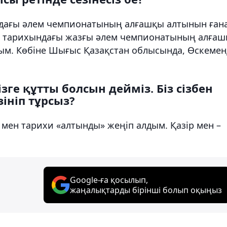
ымдағы әлем чемпионатының алғашқы алтынын ған
ың тарихындағы жазғы әлем чемпионатының алға
дым. Көбіне Шығыс Қазақстан облысында, Өскемен
ге құтты болсын дейміз. Біз сізбен
зініп тұрсыз?
і мен тарихи «алтынды» жеңіп алдым. Қазір мен –
Google-ға қосылып,
жаңалықтарды бірінші болып оқыңыз