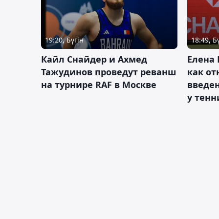
19:20, Бүгін
18:49, Б
Кайл Снайдер и Ахмед
Елена 
Тажудинов проведут реванш
как от
на турнире RAF в Москве
введен
у тенн