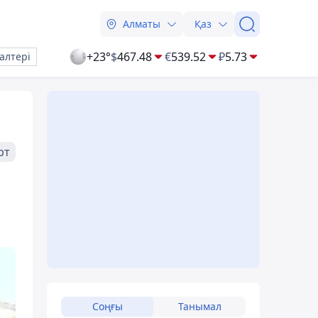
Алматы
Қаз
+23°
$
467.48
€
539.52
₽
5.73
алтері
рт
Соңғы
Танымал