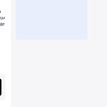
а
шқы
де