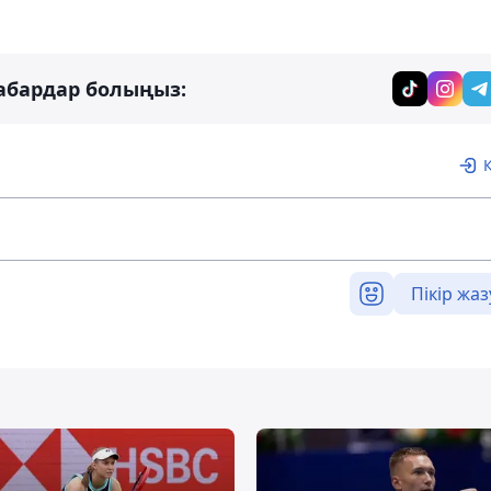
абардар болыңыз:
Пікір жаз