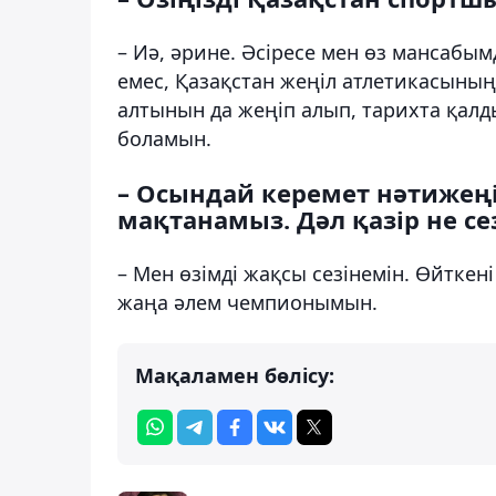
– Иә, әрине. Әсіресе мен өз мансаб
емес, Қазақстан жеңіл атлетикасын
алтынын да жеңіп алып, тарихта қал
боламын.
– Осындай керемет нәтижеңіз
мақтанамыз. Дәл қазір не се
– Мен өзімді жақсы сезінемін. Өйткен
жаңа әлем чемпионымын.
Мақаламен бөлісу: