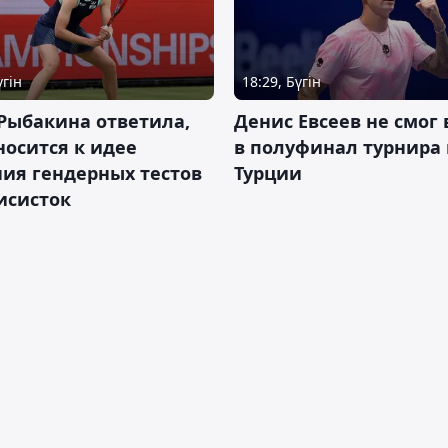
үгін
18:29, Бүгін
Рыбакина ответила,
Денис Евсеев не смог
носится к идее
в полуфинал турнира 
ия гендерных тестов
Турции
исисток