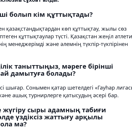
нші болып кім құттықтады?
ен қазақстандықтардан көп құттықтау, жылы сөз
өптеген құттықтаулар түсті. Қазақстан жеңіл атлет
ің менеджерімді және әлемнің түкпір-түкпірінен
ілік таныттыңыз, мәреге бірінші
алай дамытуға болады?
ісі шығар. Сонымен қатар шетелдегі «Гауһар лига
әне ашық турнирлерге қатысудың әсері бар.
ге жүгіру сыры адамның табиғи
лде үздіксіз жаттығу арқылы
ола ма?