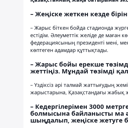
– Жеңіске жеткен кезде бірі
– Жарыс біткен бойда стадионда жүрг
естідім. Әлеуметтік желіде де маған к
федерациясының президенті мені, мен
көптеген адамдар құттықтады.
– Жарыс бойы ерекше төзімд
жеттіңіз. Мұндай төзімді қ
– Үздіксіз әрі талмай жаттығудың жем
жарыстарына, Қазақстандағы жабық ж
– Кедергілерімен 3000 метр
болмысына байланысты ма ә
шыңдалып, жеңіске жетуге б