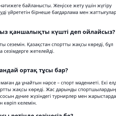
н нәтижеге байланысты. Жеңіске жету үшін жүгіру
руді үйрететін бірнеше бағдарлама мен жаттығула
ыз қаншалықты күшті деп ойлайсыз?
ы сеземін. Қазақстан спортты жақсы көреді, бұл
 сезімдерге жетелейді.
андай ортақ тұсы бар?
маған да ұнайтын нәрсе – спорт мәдениеті. Екі ел
портты жақсы көреді. Жас дарынды спортшыларды
сосын дүние жүзіндегі турнирлер мен жарыстарда
 көріп келемін.
сы ретінде сезінесіз бе?