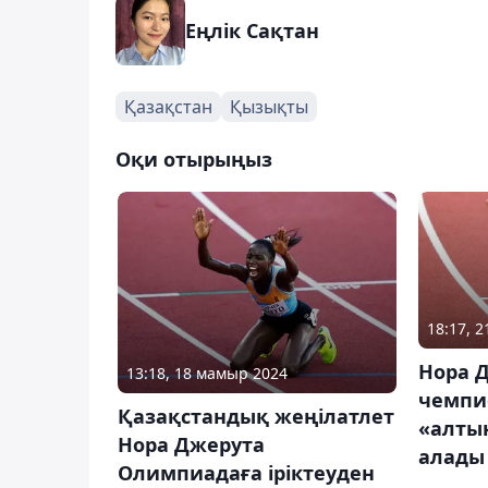
Еңлік Сақтан
Қазақстан
Қызықты
Оқи отырыңыз
18:17, 
Нора 
13:18, 18 мамыр 2024
чемпи
Қазақстандық жеңілатлет
«алты
Нора Джерута
алады
Олимпиадаға іріктеуден