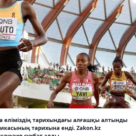
а еліміздің тарихындағы алғашқы алтынды
тикасының тарихына енді. Zakon.kz
клюзив сұхбат алды.