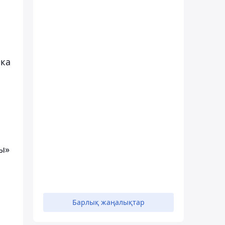
ика
сы»
Барлық жаңалықтар