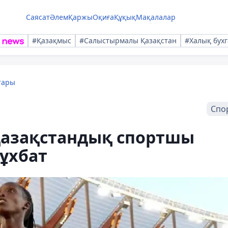
Саясат
Әлем
Қаржы
Оқиға
Құқық
Мақалалар
#Қазақмыс
#Салыстырмалы Қазақстан
#Халық бухг
тары
Спо
 қазақстандық спортшы
сұхбат