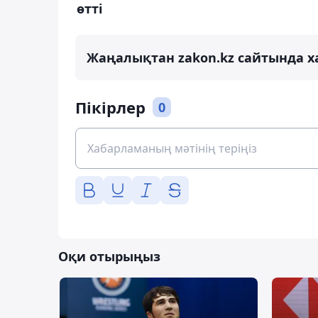
өтті
Жаңалықтан zakon.kz сайтында х
Пікірлер
0
Оқи отырыңыз