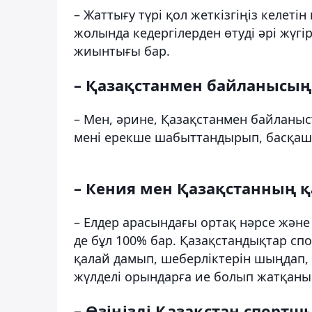
– Жаттығу түрі қол жеткізгіңіз келеті
жолында кедергілерден өтуді әрі жүгі
жиынтығы бар.
– Қазақстанмен байланысың
– Мен, әрине, Қазақстанмен байланыст
мені ерекше шабыттандырып, басқаша
– Кения мен Қазақстанның қ
– Елдер арасындағы ортақ нәрсе және 
де бұл 100% бар. Қазақстандықтар с
қалай дамып, шеберліктерін шыңдап, 
жүлделі орындарға ие болып жатқанын
– Өзіңізді Қазақстан спортшы