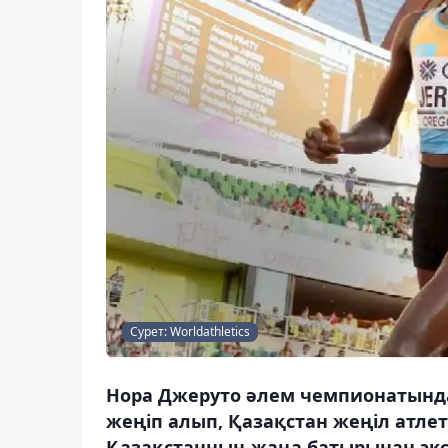
Сурет: Worldathletics
Нора Джеруто әлем чемпионатынд
жеңіп алып, Қазақстан жеңіл атле
Қазақстанның жаңа батырынан экс