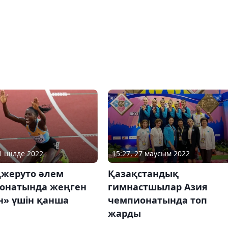
21 шілде 2022
15:27, 27 маусым 2022
Джеруто әлем
Қазақстандық
онатында жеңген
гимнастшылар Азия
н» үшін қанша
чемпионатында топ
жарды