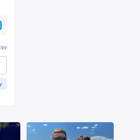
Кіру
у