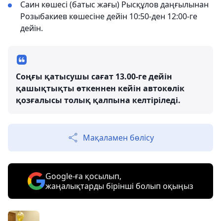
Саин көшесі (батыс жағы) Рысқұлов даңғылынан
Розыбакиев көшесіне дейін 10:50-ден 12:00-ге
дейін.
Соңғы қатысушы сағат 13.00-ге дейін
қашықтықты өткеннен кейін автокөлік
қозғалысы толық қалпына келтіріледі.
Мақаламен бөлісу
Google-ға қосылып,
жаңалықтарды бірінші болып оқыңыз