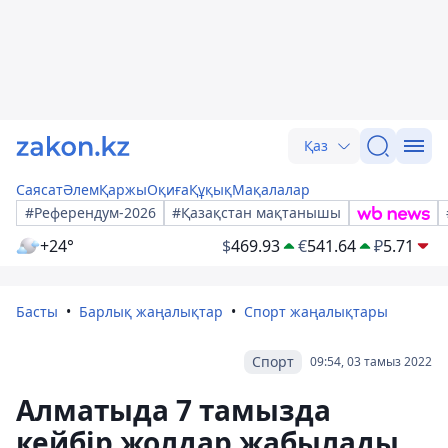
Қаз
Саясат
Әлем
Қаржы
Оқиға
Құқық
Мақалалар
#Референдум-2026
#Қазақстан мақтанышы
+24°
$
469.93
€
541.64
₽
5.71
Басты
Барлық жаңалықтар
Спорт жаңалықтары
Спорт
09:54, 03 тамыз 2022
Алматыда 7 тамызда
кейбір жолдар жабылады