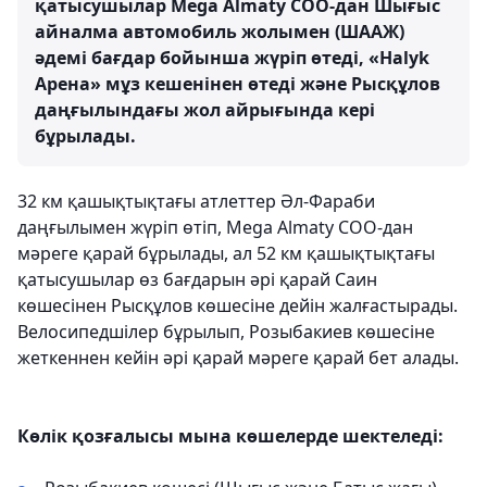
қатысушылар Mega Almaty СОО-дан Шығыс
айналма автомобиль жолымен (ШААЖ)
әдемі бағдар бойынша жүріп өтеді, «Halyk
Арена» мұз кешенінен өтеді және Рысқұлов
даңғылындағы жол айрығында кері
бұрылады.
32 км қашықтықтағы атлеттер Әл-Фараби
даңғылымен жүріп өтіп, Mega Almaty СОО-дан
мәреге қарай бұрылады, ал 52 км қашықтықтағы
қатысушылар өз бағдарын әрі қарай Саин
көшесінен Рысқұлов көшесіне дейін жалғастырады.
Велосипедшілер бұрылып, Розыбакиев көшесіне
жеткеннен кейін әрі қарай мәреге қарай бет алады.
Көлік қозғалысы мына көшелерде шектеледі: