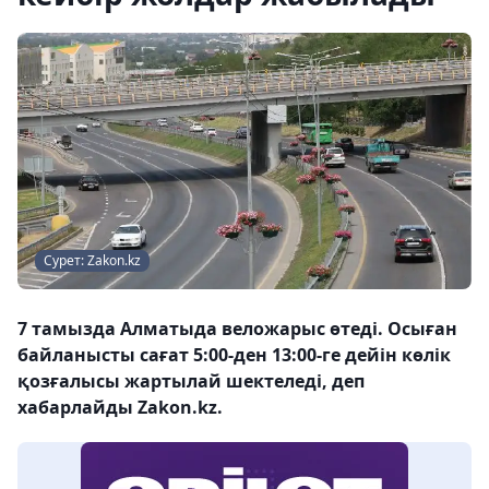
Сурет: Zakon.kz
7 тамызда Алматыда веложарыс өтеді. Осыған
байланысты сағат 5:00-ден 13:00-ге дейін көлік
қозғалысы жартылай шектеледі, деп
хабарлайды Zakon.kz.