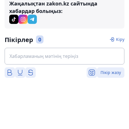
Жаңалықтан zakon.kz сайтында
хабардар болыңыз:
Пікірлер
0
Кіру
Пікір жазу