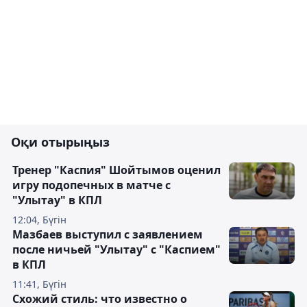
Оқи отырыңыз
Тренер "Каспия" Шойтымов оценил
игру подопечных в матче с
"Улытау" в КПЛ
12:04, Бүгін
Мазбаев выступил с заявлением
после ничьей "Улытау" с "Каспием"
в КПЛ
11:41, Бүгін
Схожий стиль: что известно о