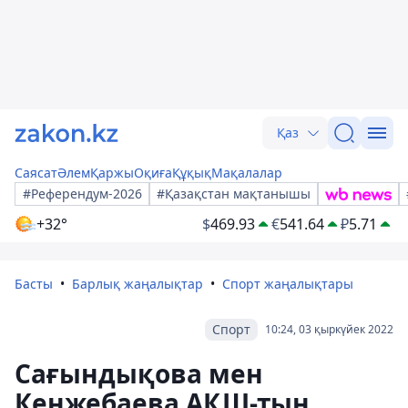
Қаз
Саясат
Әлем
Қаржы
Оқиға
Құқық
Мақалалар
#Референдум-2026
#Қазақстан мақтанышы
+32°
$
469.93
€
541.64
₽
5.71
Басты
Барлық жаңалықтар
Спорт жаңалықтары
Спорт
10:24, 03 қыркүйек 2022
Сағындықова мен
Кенжебаева АҚШ-тың