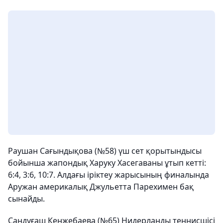
Раушан Сағындықова (№58) үш сет қорытындысы
бойынша жапондық Харуку Хасегаваны ұтып кетті:
6:4, 3:6, 10:7. Алдағы іріктеу жарысының финалында
Аружан америкалық Джульетта Парехимен бақ
сынайды.
Сандуғаш Кенжебаева (№65) Нидерланды теннисшісі