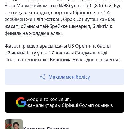
Роза Мари Нейкампты (№98) ұтты – 7:6 (8:6), 6:2. Бұл
ретте қазақстандық спортшы бірінші сетте 1:4
есебімен жеңіліп жатқан, бірақ Сандуғаш камбэк
жасап, ойынды тай-брейкке шығарып, біліктілік
финалына жолдама алды.
Жасөспірімдер арасындағы US Open-нің басты
ойынына ілігу үшін 17 жастағы Сандуғаш енді
Польша теннисшісі Вероника Эвальдпен кездеседі.
Мақаламен бөлісу
Google-ға қосылып,
жаңалықтарды бірінші болып оқыңыз
Камшат Сатиева