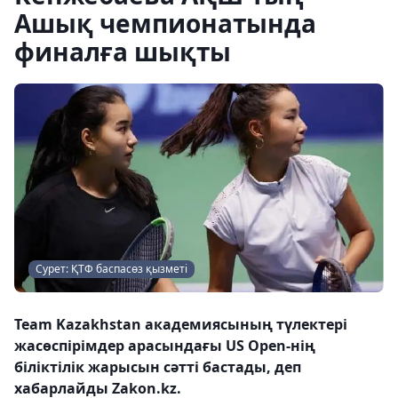
Ашық чемпионатында
финалға шықты
Сурет: ҚТФ баспасөз қызметі
Team Kazakhstan академиясының түлектері
жасөспірімдер арасындағы US Open-нің
біліктілік жарысын сәтті бастады, деп
хабарлайды Zakon.kz.