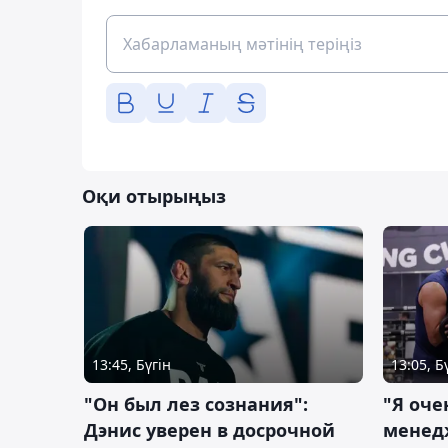
Оқи отырыңыз
13:45, Бүгін
13:05, Б
"Он был лез сознания":
"Я оче
Дэнис уверен в досрочной
менед