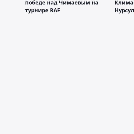
победе над Чимаевым на
Климас
турнире RAF
Нурсу