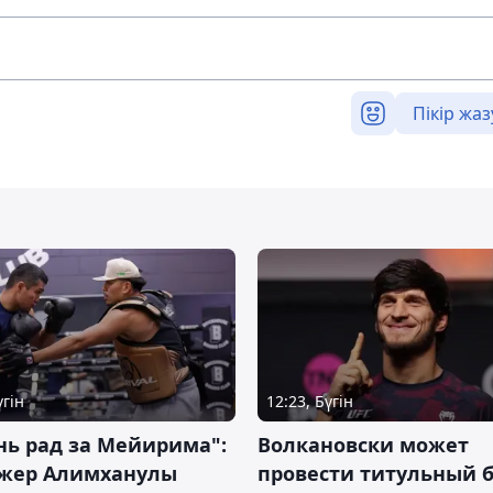
Пікір жаз
үгін
12:23, Бүгін
нь рад за Мейирима":
Волкановски может
жер Алимханулы
провести титульный б