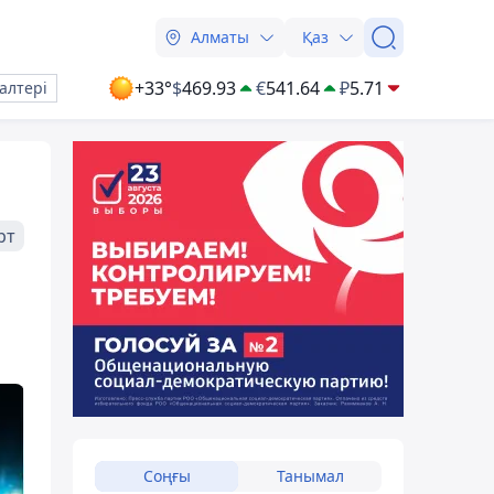
Алматы
Қаз
+33°
$
469.93
€
541.64
₽
5.71
алтері
рт
Соңғы
Танымал