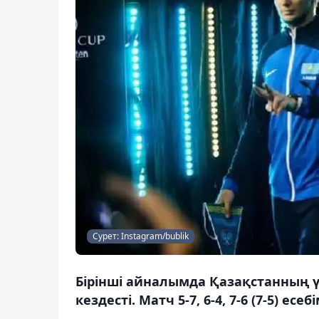
Сурет: Instagram/bublik
Бірінші айналымда Қазақстанның үз
кездесті. Матч 5-7, 6-4, 7-6 (7-5) е