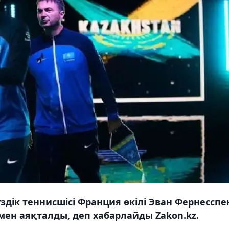
дік теннисшісі Франция өкілі Эван Фернесспе
себімен аяқталды, деп хабарлайды Zakon.kz.