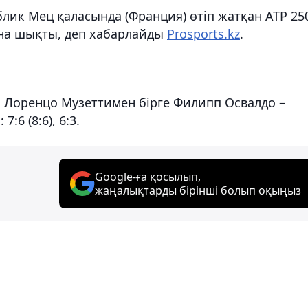
лик Мец қаласында (Франция) өтіп жатқан ATP 25
ына шықты, деп хабарлайды
Prosports.kz
.
 Лоренцо Музеттимен бірге Филипп Освалдо –
:6 (8:6), 6:3.
Google-ға қосылып,
жаңалықтарды бірінші болып оқыңыз