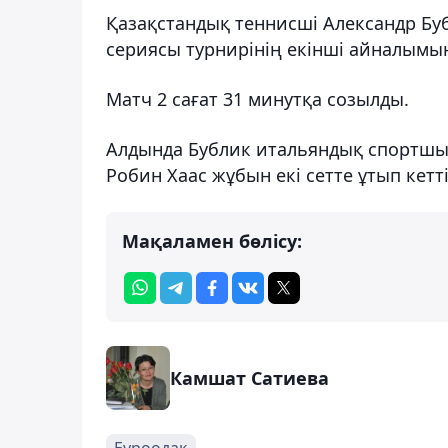
Қазақстандық теннисші Александр Буб
сериясы турнирінің екінші айналым
Матч 2 сағат 31 минутқа созылды.
Алдында Бублик итальяндық спортшы
Робин Хаас жұбын екі сетте ұтып кетті: 7
Мақаламен бөлісу:
Камшат Сатиева
Еуроодақ