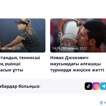
14:16, 16 мамыр 2022
21 ақпан 2020
Новак Джокович
стандық теннисші
маусымдағы алғашқы
ің үшінші
турнирде жеңіске жетті
касын ұтты
абардар болыңыз: