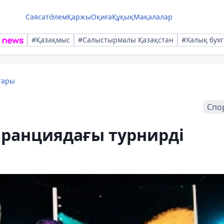
Саясат
Әлем
Қаржы
Оқиға
Құқық
Мақалалар
#Қазақмыс
#Салыстырмалы Қазақстан
#Халық бухг
тары
Спо
Франциядағы турнирді