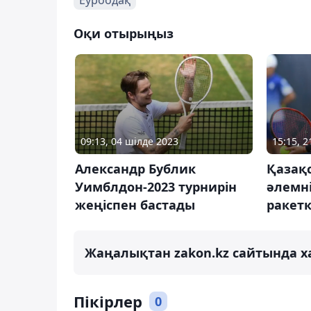
Оқи отырыңыз
09:13, 04 шілде 2023
15:15, 
Александр Бублик
Қазақ
Уимблдон-2023 турнирін
әлемн
жеңіспен бастады
ракет
Жаңалықтан zakon.kz сайтында х
Пікірлер
0