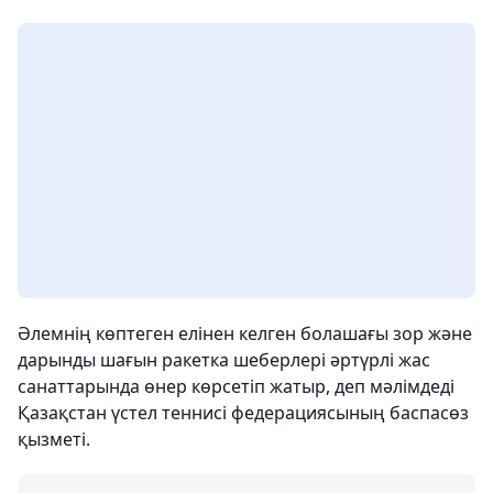
Әлемнің көптеген елінен келген болашағы зор және
дарынды шағын ракетка шеберлері әртүрлі жас
санаттарында өнер көрсетіп жатыр, деп мәлімдеді
Қазақстан үстел теннисі федерациясының баспасөз
қызметі.