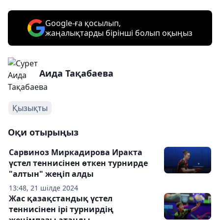
Google-ға қосылып,
жаңалықтарды бірінші болып оқыңыз
Аида Тақабаева
Қызықты
Оқи отырыңыз
Сарвиноз Миркадирова Иракта
үстел теннисінен өткен турнирде
"алтын" жеңіп алды
13:48, 21 шілде 2024
Жас қазақстандық үстел
теннисінен ірі турнирдің
жеңімпазы атанды