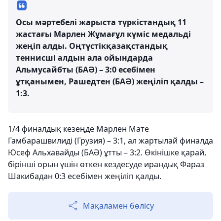
Осы мәртебелі жарыста түркістандық 11
жастағы Марлен Жұмағұл күміс медальді
жеңіп алды. Оңтүстікқазақстандық
теннисші алдын ала ойындарда
Альмусайбты (БАӘ) – 3:0 есебімен
ұтқанымен, Рашедтен (БАӘ) жеңіліп қалды –
1:3.
1/4 финалдық кезеңде Марлен Мате
Гамбарашвилиді (Грузия) – 3:1, ал жартылай финалда
Юсеф Альхавайды (БАӘ) ұтты – 3:2. Өкінішке қарай,
бірінші орын үшін өткен кездесуде ирандық Фараз
Шакибадан 0:3 есебімен жеңіліп қалды.
Мақаламен бөлісу