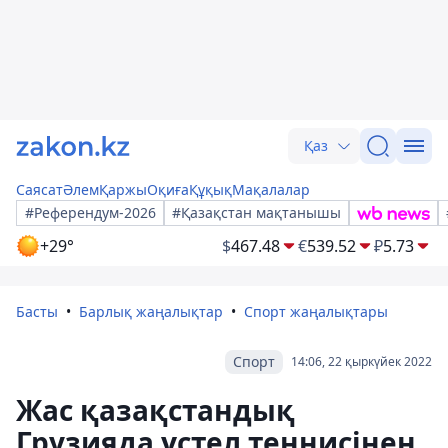
Қаз
Саясат
Әлем
Қаржы
Оқиға
Құқық
Мақалалар
#Референдум-2026
#Қазақстан мақтанышы
+29°
$
467.48
€
539.52
₽
5.73
Басты
Барлық жаңалықтар
Спорт жаңалықтары
Спорт
14:06, 22 қыркүйек 2022
Жас қазақстандық
Грузияда үстел теннисінен