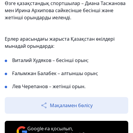
Өзге қазақстандық спортшылар – Диана Тасжанова
мен Ирина Архипова сәйкесінше бесінші және
жетінші орындарды иеленді.
Ерлер арасындағы жарыста Қазақстан өкілдері
мынадай орындарда:
Виталий Худяков – бесінші орын;
Ғалымжан Балабек – алтыншы орын;
Лев Черепанов – жетінші орын.
Мақаламен бөлісу
Google-ға қосылып,