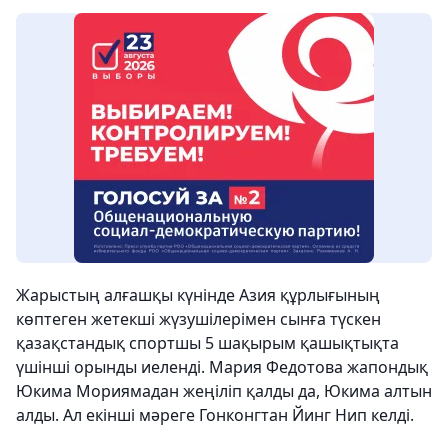
Жарыстың алғашқы күнінде Азия құрлығының
көптеген жетекші жүзушілерімен сынға түскен
қазақстандық спортшы 5 шақырым қашықтықта
үшінші орынды иеленді. Мария Федотова жапондық
Юкима Мориямадан жеңіліп қалды да, Юкима алтын
алды. Ал екінші мәреге Гонконгтан Йинг Нип келді.