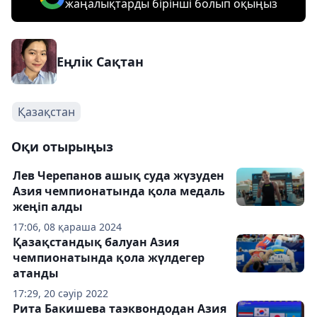
жаңалықтарды бірінші болып оқыңыз
Еңлік Сақтан
Қазақстан
Оқи отырыңыз
Лев Черепанов ашық суда жүзуден
Азия чемпионатында қола медаль
жеңіп алды
17:06, 08 қараша 2024
Қазақстандық балуан Азия
чемпионатында қола жүлдегер
атанды
17:29, 20 сәуір 2022
Рита Бакишева таэквондодан Азия