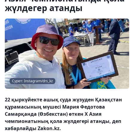
жүлдегер атанды
Сурет: Instagram/drs_kz
22 қыркүйекте ашық суда жүзуден Қазақстан
құрамасының мүшесі Мария Федотова
Самарқанда (Өзбекстан) өткен Х Азия
чемпионатының қола жүлдегері атанды, деп
хабарлайды Zakon.kz.