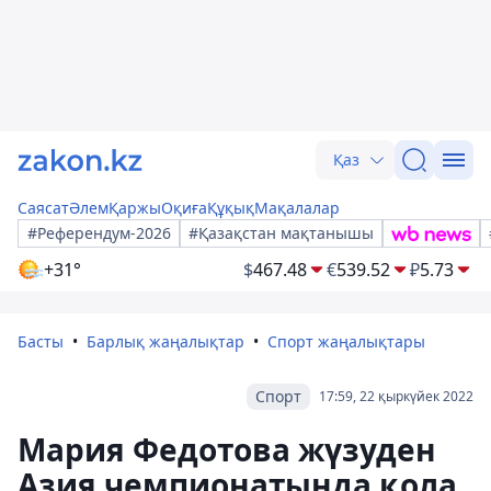
Қаз
Саясат
Әлем
Қаржы
Оқиға
Құқық
Мақалалар
#Референдум-2026
#Қазақстан мақтанышы
+31°
$
467.48
€
539.52
₽
5.73
Басты
Барлық жаңалықтар
Спорт жаңалықтары
Спорт
17:59, 22 қыркүйек 2022
Мария Федотова жүзуден
Азия чемпионатында қола