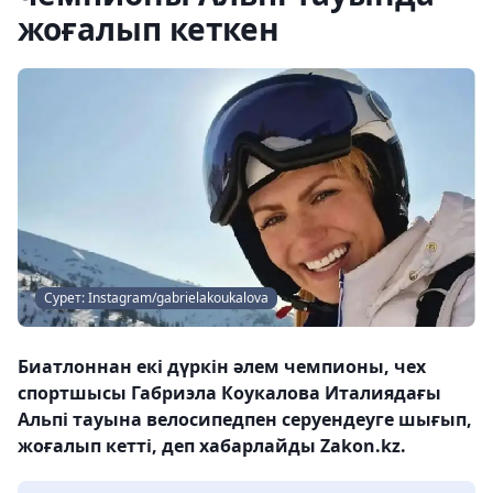
жоғалып кеткен
Сурет: Instagram/gabrielakoukalova
Биатлоннан екі дүркін әлем чемпионы, чех
спортшысы Габриэла Коукалова Италиядағы
Альпі тауына велосипедпен серуендеуге шығып,
жоғалып кетті, деп хабарлайды Zakon.kz.