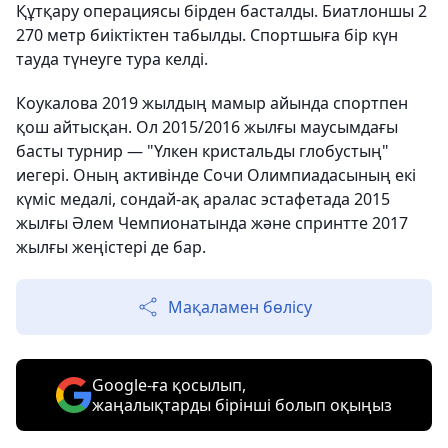
Құтқару операциясы бірден басталды. Биатлоншы 2
270 метр биіктіктен табылды. Спортшыға бір күн
тауда түнеуге тура келді.
Коукалова 2019 жылдың мамыр айында спортпен
қош айтысқан. Ол 2015/2016 жылғы маусымдағы
басты турнир — "Үлкен кристальды глобустың"
иегері. Оның активінде Сочи Олимпиадасының екі
күміс медалі, сондай-ақ аралас эстафетада 2015
жылғы Әлем Чемпионатында және спринтте 2017
жылғы жеңістері де бар.
Мақаламен бөлісу
Google-ға қосылып,
жаңалықтарды бірінші болып оқыңыз