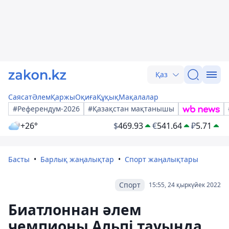
Қаз
Саясат
Әлем
Қаржы
Оқиға
Құқық
Мақалалар
#Референдум-2026
#Қазақстан мақтанышы
+26°
$
469.93
€
541.64
₽
5.71
Басты
Барлық жаңалықтар
Спорт жаңалықтары
Спорт
15:55, 24 қыркүйек 2022
Биатлоннан әлем
чемпионы Альпі тауында