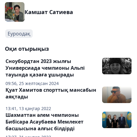
Камшат Сатиева
Еуроодақ
Оқи отырыңыз
Сноубордтан 2023 жылғы
Универсиада чемпионы Альпі
тауында қазаға ұшырады
09:56, 25 желтоқсан 2024
Қуат Хамитов спорттық мансабын
аяқтады
13:41, 13 қаңтар 2022
Шахматтан әлем чемпионы
Бибісара Асаубаева Мемлекет
басшысына алғыс білдірді